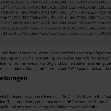
0ZXJbMV1bZmllbGRdPW1vZGVsJmZpbHRlclsxXVt2YWx1ZV09J
GE5YTUyMzAyNTAwMjM3MCUyMiU3RCU1RCZmaWx0ZXJbMV1bb3B
0ZXJbMl1bdmFsdWVdPSU1QiUyMk5FVyUyMiU1RCZmaWx0ZXJbM
F1bb3JkZXJdPURFU0Mmc29ydFsxXVtmaWVsZF09aXNUb3Amc29
jZSZzb3J0WzJdW29yZGVyXT1BU0MmbGltaXQ9MjAmc2tpcD0wI
GwsCiAgICAiZXhwZWN0IjogewogICAgICAicmVzcG9uc2VUeXB
icHJvZ3Jlc3MiOiBudWxsLAogICAgInJpc2t5IjogZmFsc2UKI
ahrbarer Untersatz. Wenn Sie im Vorfeld unseren Konfigurator nu
ierung und welche Ausstattung vorhanden sein soll. Wahlweise la
 wir immer wieder vorrätig und können daher noch ein gutes Stü
hmen, sondern können mit Ihrem neuen VW Tiguan direkt auf den 
reibungen
fst basisdemokratisches Fahrzeug. Die Zeitschrift „Auto Bild“ 
m Tiger und dem Leguan machte mit 36 Prozent der Stimmen das
nießt und sich bereits knapp drei Millionen Mal verkaufte.