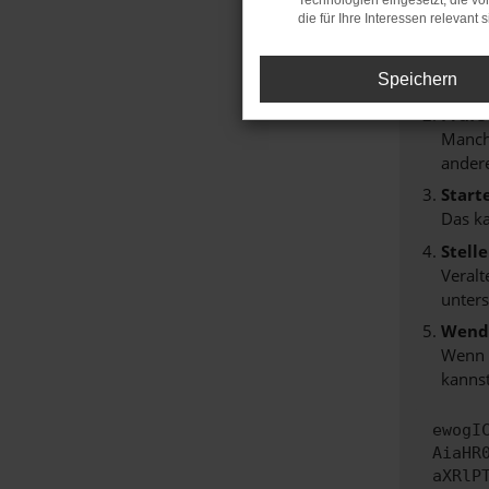
Technologien eingesetzt, die v
Hier sind
die für Ihre Interessen relevant s
Überp
Speichern
Laden
Prüfe
Manche
andere
Start
Das k
Stell
Veralt
unters
Wende
Wenn d
kannst
ewogI
AiaHR
aXRlP