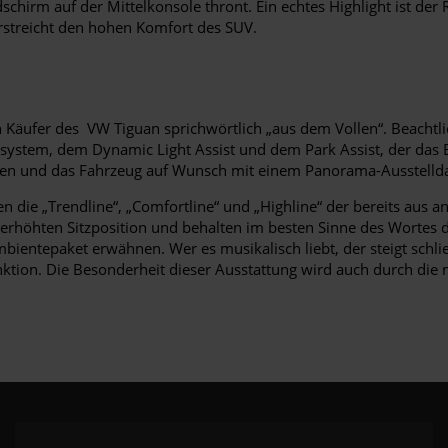
schirm auf der Mittelkonsole thront. Ein echtes Highlight ist de
rstreicht den hohen Komfort des SUV.
Käufer des VW Tiguan sprichwörtlich „aus dem Vollen“. Beachtlic
tem, dem Dynamic Light Assist und dem Park Assist, der das Ei
en und das Fahrzeug auf Wunsch mit einem Panorama-Ausstellda
en die „Trendline“, „Comfortline“ und „Highline“ der bereits aus
r erhöhten Sitzposition und behalten im besten Sinne des Wortes 
ientepaket erwähnen. Wer es musikalisch liebt, der steigt schli
tion. Die Besonderheit dieser Ausstattung wird auch durch die m