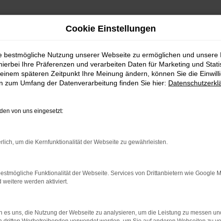
Cookie Einstellungen
nchen günstig kaufen
ie bestmögliche Nutzung unserer Webseite zu ermöglichen und unsere
hierbei Ihre Präferenzen und verarbeiten Daten für Marketing und Stati
einem späteren Zeitpunkt Ihre Meinung ändern, können Sie die Einwillig
in München günstig kaufe
en zum Umfang der Datenverarbeitung finden Sie hier:
Datenschutzerkl
en in München einsteigen
en von uns eingesetzt:
guan Neuwagen die perfekte Wahl. Einerseits ist das Fahrzeug sp
W Tiguan stets überzeugen, sodass Sie einen Traumwagen erwerben
rlich, um die Kernfunktionalität der Webseite zu gewährleisten.
sonders günstigen Konditionen anbieten. Hinzu kommt, dass wir 
, sondern die Vorteile einer Finanzierung nutzen? Sprechen Sie u
estmögliche Funktionalität der Webseite. Services von Drittanbietern wie Google 
eitere werden aktiviert.
r: Network Error
 es uns, die Nutzung der Webseite zu analysieren, um die Leistung zu messen u
n ist ein Fehler aufgetreten.