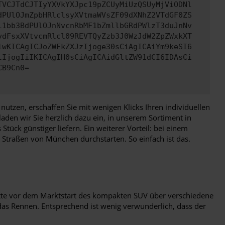
TVCJTdCJTIyYXVkYXJpc19pZCUyMiUzQSUyMjViODNl
dPUlOJmZpbHRlclsyXVtmaWVsZF09dXNhZ2VTdGF0ZS
l1bb3BdPUlOJnNvcnRbMF1bZmllbGRdPWlzT3duJnNv
ydFsxXVtvcmRlcl09REVTQyZzb3J0WzJdW2ZpZWxkXT
iwKICAgICJoZWFkZXJzIjoge30sCiAgICAiYm9keSI6
lIjogIiIKICAgIH0sCiAgICAidGltZW91dCI6IDAsCi
CB9Cn0=
tzen, erschaffen Sie mit wenigen Klicks Ihren individuellen
den wir Sie herzlich dazu ein, in unserem Sortiment in
ck günstiger liefern. Ein weiterer Vorteil: bei einem
Straßen von München durchstarten. So einfach ist das.
hatte vor dem Marktstart des kompakten SUV über verschiedene
 Rennen. Entsprechend ist wenig verwunderlich, dass der