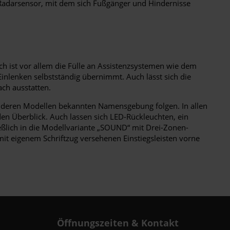
r Radarsensor, mit dem sich Fußgänger und Hindernisse
h ist vor allem die Fülle an Assistenzsystemen wie dem
nlenken selbstständig übernimmt. Auch lässt sich die
ch ausstatten.
 anderen Modellen bekannten Namensgebung folgen. In allen
den Überblick. Auch lassen sich LED-Rückleuchten, ein
eßlich in die Modellvariante „SOUND“ mit Drei-Zonen-
it eigenem Schriftzug versehenen Einstiegsleisten vorne
Öffnungszeiten & Kontakt