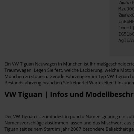
ZmaWx
Mzc3O
ZmaWx
cnRbM
1wcml
IG51b
AgICA
Ein VW Tiguan Neuwagen in München ist Ihr maßgeschneiderter f
Traumwagen. Legen Sie fest, welche Lackierung, welche Motoris
München zu stöbern. Gerade Fahrzeuge vom Typ VW Tiguan haben
Bestandsfahrzeug brauchen Sie keinerlei Wartezeiten hinzune
VW Tiguan | Infos und Modellbesch
Der VW Tiguan ist zumindest in puncto Namensgebung ein zutie
Namensvorschläge abstimmen lassen und das Mischwort aus de
Tiguan seit seinem Start im Jahr 2007 besondere Beliebtheit ge