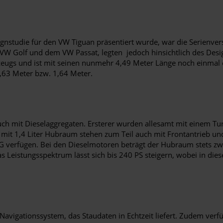
studie für den VW Tiguan präsentiert wurde, war die Serienversi
 VW Golf und dem VW Passat, legten jedoch hinsichtlich des Desi
zeugs und ist mit seinen nunmehr 4,49 Meter Länge noch einmal 
,63 Meter bzw. 1,64 Meter.
uch mit Dieselaggregaten. Ersterer wurden allesamt mit einem T
n mit 1,4 Liter Hubraum stehen zum Teil auch mit Frontantrieb und
verfügen. Bei den Dieselmotoren beträgt der Hubraum stets zwei 
s Leistungsspektrum lässt sich bis 240 PS steigern, wobei in di
Navigationssystem, das Staudaten in Echtzeit liefert. Zudem verfüg