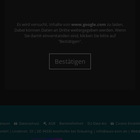
Es wird versucht, Inhalte von
www.google.com
zu laden.
Dabei können Daten an Dritte weitergegeben werden. Wenn
Sie damit einverstanden sind, klicken Sie bitte auf
"Bestätigen".
Bestätigen
essum
Datenschutz
AGB
Barrierefreiheit
EU-Data Act
Cookie Einstel
mbH | Lindenstr. 33 | DE-94330 Aiterhofen bei Straubing | info@auto-korn.de |
Webde