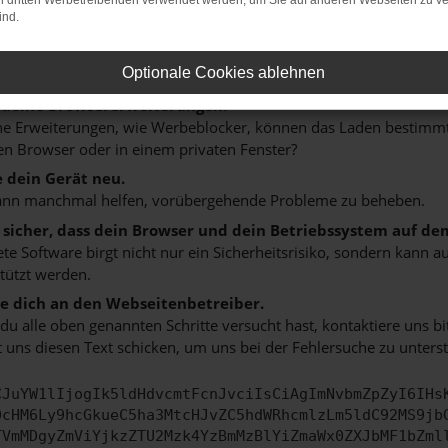
on dritten Werbetreibenden verwendet werden, um Sie auf anderen Webseiten zu ve
 ein paar Tipps, die dir helfen können:
ind.
rüfe deine Firewall und deine Internetverbindung.
Optionale Cookies ablehnen
 andere Webseiten, zum Beispiel deine Suchmaschine?
 deine Browsererweiterungen.
 Erweiterungen, wie Werbeblocker, können das Laden bestimmter 
n Browser oder in einem privaten Fenster?
e dein Gerät neu.
ann manchmal helfen, vorübergehende Probleme zu beheben.
e sicher, dass dein Browser und dein Betriebssystem auf de
ete Software birgt nicht nur ein Sicherheitsrisiko, sondern kann
tützt werden.
 dich an den Webseitenbetreiber.
u alle oben genannten Schritte versucht hast, kontaktiere uns 
 uns diesen Text schicken, um uns bei der Fehlersuche zu unterst
CJuYW1lIjogIk5ldHdvcmtFcnJvciIsCiAgImNvbmZpZyI6IHs
0cHM6Ly9hcGkueC5ha3MtcHJvZC5hdWRhcmlzLm5ldC92MS9jb
TVmMDgyZmViYjkzZTU2Mzk4YzBmMzBlYiZmaWx0ZXJbMF1bZml