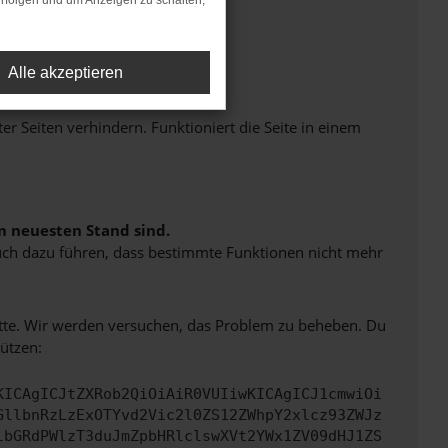
rfolgen und um Anzeigen zu schalten,
Alle akzeptieren
Seiten verhindern. Funktioniert die Seite in einem
m neuesten Stand sind.
 auch dazu führen, dass bestimmte Funktionen nicht mehr
bitte. Wir werden versuchen, das Problem zu beheben. Du
ützen:
KICAgICJtZXRob2QiOiAiR0VUIiwKICAgICJ1cmwiOi
GllbnRzLzExOTYvd2Vic2l0ZS12ZWhpY2xlcz93ZWJz
lbGRdPWlzT3duJmZpbHRlclswXVt2YWx1ZV09dHJ1ZS