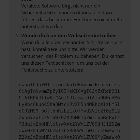
Veraltete Software birgt nicht nur ein
Sicherheitsrisiko, sondern kann auch dazu
führen, dass bestimmte Funktionen nicht mehr
unterstützt werden.
Wende dich an den Webseitenbetreiber.
Wenn du alle oben genannten Schritte versucht
hast, kontaktiere uns bitte. Wir werden
versuchen, das Problem zu beheben. Du kannst
uns diesen Text schicken, um uns bei der
Fehlersuche zu unterstützen:
ewogICJuYW1lIjogIk5ldHdvcmtFcnJvciIs
CiAgImNvbmZpZyI6IHsKICAgICJtZXRob2Qi
OiAiR0VUIiwKICAgICJ1cmwiOiAiaHR0cHM6
Ly9hcGkueC5ha3MtcHJvZC5hdWRhcmlzLm5l
dC92MS9jbGllbnRzLzExOTYvd2Vic2l0ZS12
ZWhpY2xlcz9maWx0ZXJbMF1bZmllbGRdPWlz
T3duJmZpbHRlclswXVt2YWx1ZV09dHJ1ZSZm
aWx0ZXJbMV1bZmllbGRdPW51bWJlck9mSW1h
Z2VzJmZpbHRlclsxXVt2YWx1ZV09MyZmaWx0