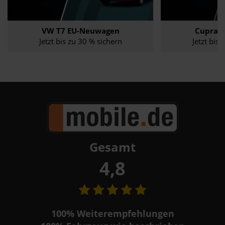
VW T7 EU-Neuwagen
Cupra 
30.04.2026
News
16.03.2026
News
Jetzt bis zu 30 % sichern
Jetzt bis
Gesamt
4,8
100%
Weiterempfehlungen