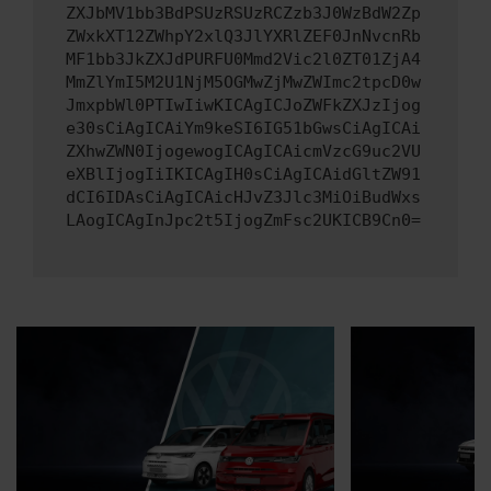
ZXJbMV1bb3BdPSUzRSUzRCZzb3J0WzBdW2Zp
ZWxkXT12ZWhpY2xlQ3JlYXRlZEF0JnNvcnRb
MF1bb3JkZXJdPURFU0Mmd2Vic2l0ZT01ZjA4
MmZlYmI5M2U1NjM5OGMwZjMwZWImc2tpcD0w
JmxpbWl0PTIwIiwKICAgICJoZWFkZXJzIjog
e30sCiAgICAiYm9keSI6IG51bGwsCiAgICAi
ZXhwZWN0IjogewogICAgICAicmVzcG9uc2VU
eXBlIjogIiIKICAgIH0sCiAgICAidGltZW91
dCI6IDAsCiAgICAicHJvZ3Jlc3MiOiBudWxs
LAogICAgInJpc2t5IjogZmFsc2UKICB9Cn0=