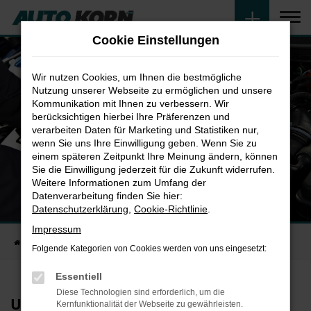
Zum
Hauptinhalt
Cookie Einstellungen
springen
Wir nutzen Cookies, um Ihnen die bestmögliche
Nutzung unserer Webseite zu ermöglichen und unsere
Kommunikation mit Ihnen zu verbessern. Wir
berücksichtigen hierbei Ihre Präferenzen und
verarbeiten Daten für Marketing und Statistiken nur,
wenn Sie uns Ihre Einwilligung geben. Wenn Sie zu
einem späteren Zeitpunkt Ihre Meinung ändern, können
Sie die Einwilligung jederzeit für die Zukunft widerrufen.
Weitere Informationen zum Umfang der
Datenverarbeitung finden Sie hier:
Werkstattleistungen
Datenschutzerklärung
,
Cookie-Richtlinie
.
Unsere Leistungen im Überblick
Impressum
Startseite
KFZ-Werkstatt
Werkstatt
Folgende Kategorien von Cookies werden von uns eingesetzt:
Essentiell
Diese Technologien sind erforderlich, um die
Unsere Werkstattleistungen
Kernfunktionalität der Webseite zu gewährleisten.