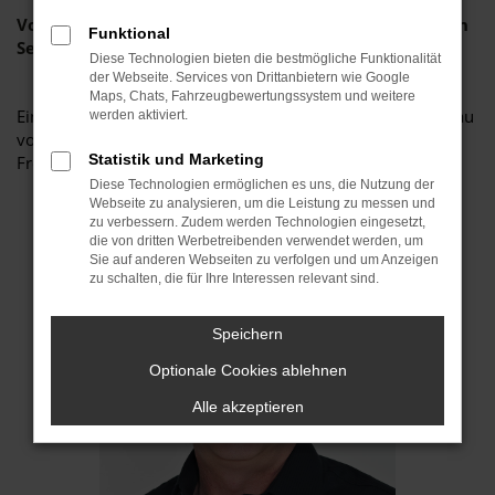
Von der kompetenten Beratung bis zum umfassenden
Funktional
Service
Diese Technologien bieten die bestmögliche Funktionalität
der Webseite. Services von Drittanbietern wie Google
Maps, Chats, Fahrzeugbewertungssystem und weitere
Ein angegliederter Kfz-Meisterbetrieb ermöglicht den Einbau
werden aktiviert.
von Anhängerkupplungen sowie die Installation von
Statistik und Marketing
Freisprecheinrichtungen oder Car Hifi Anlagen.
Diese Technologien ermöglichen es uns, die Nutzung der
Webseite zu analysieren, um die Leistung zu messen und
zu verbessern. Zudem werden Technologien eingesetzt,
die von dritten Werbetreibenden verwendet werden, um
Sie auf anderen Webseiten zu verfolgen und um Anzeigen
zu schalten, die für Ihre Interessen relevant sind.
Speichern
Optionale Cookies ablehnen
Alle akzeptieren