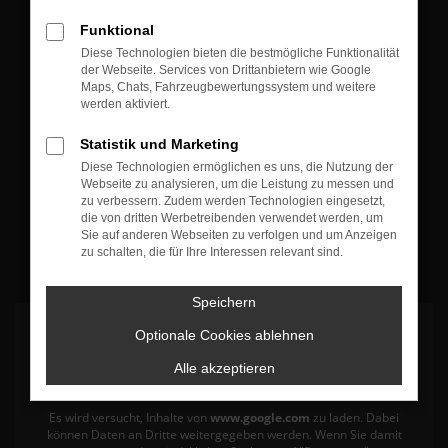
Funktional
Diese Technologien bieten die bestmögliche Funktionalität
der Webseite. Services von Drittanbietern wie Google
Maps, Chats, Fahrzeugbewertungssystem und weitere
Gesamt
werden aktiviert.
4,8
Statistik und Marketing
Diese Technologien ermöglichen es uns, die Nutzung der
Webseite zu analysieren, um die Leistung zu messen und
zu verbessern. Zudem werden Technologien eingesetzt,
die von dritten Werbetreibenden verwendet werden, um
Sie auf anderen Webseiten zu verfolgen und um Anzeigen
100%
Weiterempfehlungen
zu schalten, die für Ihre Interessen relevant sind.
100%
Fahrzeug wie beschrieben
Speichern
Optionale Cookies ablehnen
Alle akzeptieren
Es wird versucht, Inhalte von
www.google.com
zu laden. Dabei
können Daten an Dritte weitergegeben werden. Wenn Sie damit