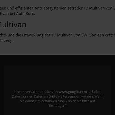
en und effizienten Antriebssystemen setzt der T7 Multivan von V
ivan bei Auto Korn.
Multivan
ichte und die Entwicklung des T7 Multivan von VW. Von den erste
ahrzeug.
Es wird versucht, Inhalte von
www.google.com
zu laden.
Dabei können Daten an Dritte weitergegeben werden. Wenn
Sie damit einverstanden sind, klicken Sie bitte auf
"Bestätigen".