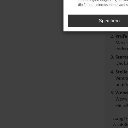
Technologien eingesetzt, die v
Beim Lade
die für Ihre Interessen relevant s
Hier sind
Speichern
Überp
Laden
Prüfe
Manche
andere
Start
Das k
Stell
Veralt
unters
Wende
Wenn d
kannst
ewogI
AiaHR