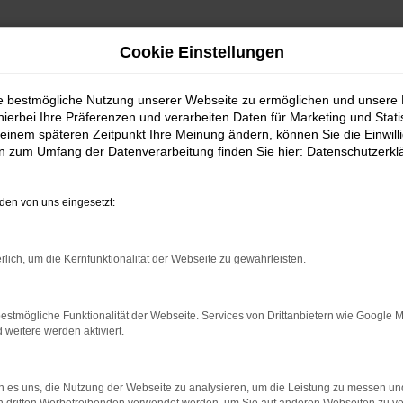
Cookie Einstellungen
ssung in München günstig kaufen
ie bestmögliche Nutzung unserer Webseite zu ermöglichen und unsere
hierbei Ihre Präferenzen und verarbeiten Daten für Marketing und Stati
einem späteren Zeitpunkt Ihre Meinung ändern, können Sie die Einwillig
assung in München günstig
en zum Umfang der Datenverarbeitung finden Sie hier:
Datenschutzerkl
– die beste Wahl für München
en von uns eingesetzt:
ichern Sie sich in München erhebliche Preisvorteile. Und das, o
bei dem jedoch ein Autohändler als Vorbesitzer eingetragen wurd
rlich, um die Kernfunktionalität der Webseite zu gewährleisten.
günstiger zu machen und höhere Rabatte anzubieten. In nahezu a
ist somit garantiert keinerlei Gebrauchsspuren auf. Ein weitere
llem hinsichtlich der Sicherheitsausstattung ist dieser Aspekt n
estmögliche Funktionalität der Webseite. Services von Drittanbietern wie Google 
eitere werden aktiviert.
r: Network Error
 es uns, die Nutzung der Webseite zu analysieren, um die Leistung zu messen u