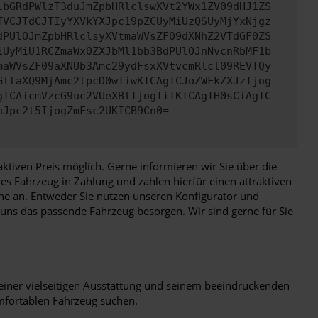
lbGRdPWlzT3duJmZpbHRlclswXVt2YWx1ZV09dHJ1ZS
TVCJTdCJTIyYXVkYXJpc19pZCUyMiUzQSUyMjYxNjgz
dPUlOJmZpbHRlclsyXVtmaWVsZF09dXNhZ2VTdGF0ZS
iUyMiU1RCZmaWx0ZXJbMl1bb3BdPUlOJnNvcnRbMF1b
maWVsZF09aXNUb3Amc29ydFsxXVtvcmRlcl09REVTQy
GltaXQ9MjAmc2tpcD0wIiwKICAgICJoZWFkZXJzIjog
gICAicmVzcG9uc2VUeXBlIjogIiIKICAgIH0sCiAgIC
nJpc2t5IjogZmFsc2UKICB9Cn0=
tiven Preis möglich. Gerne informieren wir Sie über die
s Fahrzeug in Zahlung und zahlen hierfür einen attraktiven
ne an. Entweder Sie nutzen unseren Konfigurator und
 uns das passende Fahrzeug besorgen. Wir sind gerne für Sie
 seiner vielseitigen Ausstattung und seinem beeindruckenden
omfortablen Fahrzeug suchen.