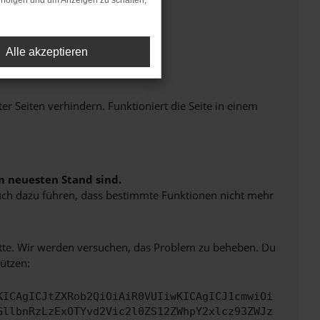
rfolgen und um Anzeigen zu schalten,
Alle akzeptieren
Seiten verhindern. Funktioniert die Seite in einem
m neuesten Stand sind.
 auch dazu führen, dass bestimmte Funktionen nicht mehr
bitte. Wir werden versuchen, das Problem zu beheben. Du
ützen:
KICAgICJtZXRob2QiOiAiR0VUIiwKICAgICJ1cmwiOi
GllbnRzLzExOTYvd2Vic2l0ZS12ZWhpY2xlcz93ZWJz