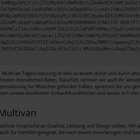
TVmMDgyZmViYjkzZTU2Mzk4YzBmMzBlYiZmaWx0ZXJbMF1bZml
0ZXJbMV1bZmllbGRdPW1vZGVsJmZpbHRlclsxXVt2YWx1ZV09J
GM5NjJmM2Q3ODAzY2VhNyUyMiU3RCU1RCZmaWx0ZXJbMV1bb3B
0ZXJbMl1bdmFsdWVdPSU1QiUyMk9ORURBWVJFR0lTVFJBVElPT
GRdPWlzT3duJnNvcnRbMF1bb3JkZXJdPURFU0Mmc29ydFsxXVt
0WzJdW2ZpZWxkXT1wcmljZSZzb3J0WzJdW29yZGVyXT1BU0Mmb
iAgICAiYm9keSI6IG51bGwsCiAgICAiZXhwZWN0IjogewogICA
tZW91dCI6IDAsCiAgICAicHJvZ3Jlc3MiOiBudWxsLAogICAgI
Multivan Tageszulassung ist dies zu einem durch und durch attrak
hneten monatlichen Raten. Natürlich nehmen wir auch Ihr aktuelle
ageszulassung für München gefunden haben, sprechen Sie uns ger
utzen unsere exzellenten Einkaufskonditionen und lassen sich von
 Multivan
 höchste Ansprüche an Qualität, Leistung und Design stellen. Mit
s auch für Familien geeignet, die nach einem zuverlässigen und k