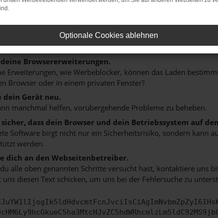
on dritten Werbetreibenden verwendet werden, um Sie auf anderen Webseiten zu ve
n ist ein Fehler aufgetreten.
ind.
 ein paar Tipps, die dir helfen können:
rüfe deine Firewall und deine Internetverbindung.
Optionale Cookies ablehnen
 andere Webseiten, zum Beispiel deine Suchmaschine?
 deine Browsererweiterungen.
 Erweiterungen, wie Werbeblocker, können das Laden bestimmter 
n Browser oder in einem privaten Fenster?
e dein Gerät neu.
ann manchmal helfen, vorübergehende Probleme zu beheben.
e sicher, dass dein Browser und dein Betriebssystem auf de
ete Software birgt nicht nur ein Sicherheitsrisiko, sondern kann
tützt werden.
 dich an den Webseitenbetreiber.
u alle oben genannten Schritte versucht hast, kontaktiere uns 
 uns diesen Text schicken, um uns bei der Fehlersuche zu unterst
CJuYW1lIjogIk5ldHdvcmtFcnJvciIsCiAgImNvbmZpZyI6IHs
0cHM6Ly9hcGkueC5ha3MtcHJvZC5hdWRhcmlzLm5ldC92MS9jb