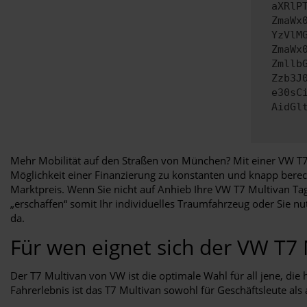
aXRlP
ZmaWx
YzVlM
ZmaWx
Zmllb
Zzb3J
e30sC
AidGl
Mehr Mobilität auf den Straßen von München? Mit einer VW T7 
Möglichkeit einer Finanzierung zu konstanten und knapp berec
Marktpreis. Wenn Sie nicht auf Anhieb Ihre VW T7 Multivan T
„erschaffen“ somit Ihr individuelles Traumfahrzeug oder Sie n
da.
Für wen eignet sich der VW T7
Der T7 Multivan von VW ist die optimale Wahl für all jene, die
Fahrerlebnis ist das T7 Multivan sowohl für Geschäftsleute al