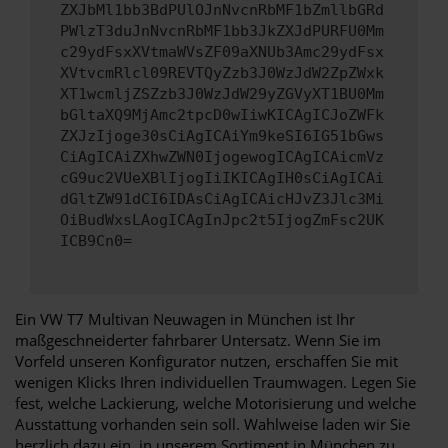
ZXJbMl1bb3BdPUlOJnNvcnRbMF1bZmllbGRd
PWlzT3duJnNvcnRbMF1bb3JkZXJdPURFU0Mm
c29ydFsxXVtmaWVsZF09aXNUb3Amc29ydFsx
XVtvcmRlcl09REVTQyZzb3J0WzJdW2ZpZWxk
XT1wcmljZSZzb3J0WzJdW29yZGVyXT1BU0Mm
bGltaXQ9MjAmc2tpcD0wIiwKICAgICJoZWFk
ZXJzIjoge30sCiAgICAiYm9keSI6IG51bGws
CiAgICAiZXhwZWN0IjogewogICAgICAicmVz
cG9uc2VUeXBlIjogIiIKICAgIH0sCiAgICAi
dGltZW91dCI6IDAsCiAgICAicHJvZ3Jlc3Mi
OiBudWxsLAogICAgInJpc2t5IjogZmFsc2UK
ICB9Cn0=
Ein VW T7 Multivan Neuwagen in München ist Ihr
maßgeschneiderter fahrbarer Untersatz. Wenn Sie im
Vorfeld unseren Konfigurator nutzen, erschaffen Sie mit
wenigen Klicks Ihren individuellen Traumwagen. Legen Sie
fest, welche Lackierung, welche Motorisierung und welche
Ausstattung vorhanden sein soll. Wahlweise laden wir Sie
herzlich dazu ein, in unserem Sortiment in München zu