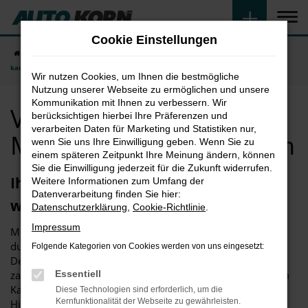
Zum
Hauptinhalt
Cookie Einstellungen
springen
Startseite
München
VW
VW T6 Multivan in München günstig
kaufen
Wir nutzen Cookies, um Ihnen die bestmögliche
Nutzung unserer Webseite zu ermöglichen und unsere
Kommunikation mit Ihnen zu verbessern. Wir
VW T6 Multivan in
berücksichtigen hierbei Ihre Präferenzen und
verarbeiten Daten für Marketing und Statistiken nur,
München günstig kaufen
wenn Sie uns Ihre Einwilligung geben. Wenn Sie zu
einem späteren Zeitpunkt Ihre Meinung ändern, können
Sie die Einwilligung jederzeit für die Zukunft widerrufen.
Ihr neuer VW T6 Multivan in München
Weitere Informationen zum Umfang der
Datenverarbeitung finden Sie hier:
wartet.
Datenschutzerklärung
,
Cookie-Richtlinie
.
Impressum
Mit einem VW T6 Multivan in München erwerben Sie ein
durch und durch überzeugendes Fahrzeug. Sowohl das
Folgende Kategorien von Cookies werden von uns eingesetzt:
Design als auch die „inneren Werte“ haben sich in
zahlreichen Tests bewährt. Hinzu kommt, dass Sie mit dem
Essentiell
Kauf des VW T6 Multivan in München gleich in mehrerlei
Diese Technologien sind erforderlich, um die
Kernfunktionalität der Webseite zu gewährleisten.
Hinsicht Geld sparen. Einerseits handelt es sich um ein