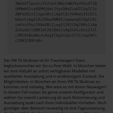
ZWxkXT1wcmljZSZzb3J0WzJdW29yZGVyXT1B
U0MmbGltaXQ9MjAmc2tpcD0wIiwKICAgICJo
ZWFkZXJzIjoge30sCiAgICAiYm9keSI6IG51
bGwsCiAgICAiZXhwZWN0IjogewogICAgICAi
cmVzcG9uc2VUeXBlIjogIiIKICAgIH0sCiAg
ICAidGltZW91dCI6IDAsCiAgICAicHJvZ3Jl
c3MiOiBudWxsLAogICAgInJpc2t5IjogZmFs
c2UKICB9Cn0=
Der VW T6 Multivan ist Ihr Traumwagen? Dann
beglückwünschen wir Sie zu Ihrer Wahl. In München bieten
wir eine Vielzahl an sofort verfügbaren Modellen mit
exzellenter Ausstattung und in erstklassigem Zustand. Die
Möglichkeiten, in München an Ihren VW T6 Multivan zu
kommen sind vielseitig. Wie wäre es mit einem Neuwagen?
In diesem Fall nutzen Sie gerne unseren Konfigurator und
wählen Sie sowohl Lackierung als auch Motorisierung und
Ausstattung exakt nach Ihren individuellen Vorlieben. Noch
günstiger aber dennoch neuwertig ist eine Tageszulassung,