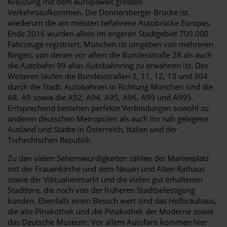
Kreuzung mit dem europaweit größten
Verkehrsaufkommen. Die Donnersberger Brücke ist
wiederum die am meisten befahrene Autobrücke Europas.
Ende 2016 wurden allein im engeren Stadtgebiet 700.000
Fahrzeuge registriert. München ist umgeben von mehreren
Ringen, von denen vor allem die Bundesstraße 2R als auch
die Autobahn 99 alias Autobahnring zu erwähnen ist. Des
Weiteren laufen die Bundesstraßen 2, 11, 12, 13 und 304
durch die Stadt. Autobahnen in Richtung München sind die
A8, A9 sowie die A92, A94, A95, A96, A99 und A995.
Entsprechend bestehen perfekte Verbindungen sowohl zu
anderen deutschen Metropolen als auch ins nah gelegene
Ausland und Städte in Österreich, Italien und der
Tschechischen Republik.
Zu den vielen Sehenswürdigkeiten zählen der Marienplatz
mit der Frauenkirche und dem Neuen und Alten Rathaus
sowie der Viktualienmarkt und die vielen gut erhaltenen
Stadttore, die noch von der früheren Stadtbefestigung
künden. Ebenfalls einen Besuch wert sind das Hofbräuhaus,
die alte Pinakothek und die Pinakothek der Moderne sowie
das Deutsche Museum. Vor allem Autofans kommen hier