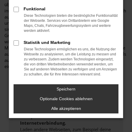
überaus sparsames und umweltfreundliches Modell, dass
Funktional
innerhalb seiner Klasse mit herausragenden Werten auf sich
Diese Technologien bieten die bestmögliche Funktionalität
aufmerksam macht. Andererseits offerieren wir Ihnen
der Webseite. Services von Drittanbietern wie Google
unschlagbar günstige Konditionen. Seit mehr als 25 Jahren
Maps, Chats, Fahrzeugbewertungssystem und weitere
sind wir als Autohändler tätig und erhalten als
werden aktiviert.
Großabnehmer erstklassige Konditionen. Natürlich reichen
wir diese Vorteile beim Kauf eines VW T6 Multivan in
Statistik und Marketing
München an Sie weiter. Hinzu kommt, dass wir Ihnen gerne
Diese Technologien ermöglichen es uns, die Nutzung der
auch eine Finanzierung anbieten – sowohl für Neuwagen als
Webseite zu analysieren, um die Leistung zu messen und
auch für ein Gebrauchtfahrzeug, eine Tageszulassung oder
zu verbessern. Zudem werden Technologien eingesetzt,
die von dritten Werbetreibenden verwendet werden, um
einen Jahreswagen.
Sie auf anderen Webseiten zu verfolgen und um Anzeigen
zu schalten, die für Ihre Interessen relevant sind.
Fehler: Network Error
Speichern
Beim Laden ist ein Fehler aufgetreten.
Optionale Cookies ablehnen
Hier sind ein paar Tipps, die dir helfen können:
Alle akzeptieren
Überprüfe deine Firewall und deine
Internetverbindung.
Laden andere Webseiten, zum Beispiel deine