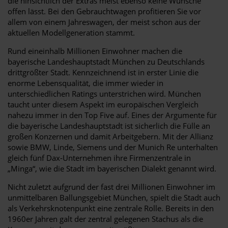
die hinsichtlich der Extras meist ebenso keine Wünsche
offen lässt. Bei den Gebrauchtwagen profitieren Sie vor
allem von einem Jahreswagen, der meist schon aus der
aktuellen Modellgeneration stammt.
Rund eineinhalb Millionen Einwohner machen die
bayerische Landeshauptstadt München zu Deutschlands
drittgrößter Stadt. Kennzeichnend ist in erster Linie die
enorme Lebensqualität, die immer wieder in
unterschiedlichen Ratings unterstrichen wird. München
taucht unter diesem Aspekt im europäischen Vergleich
nahezu immer in den Top Five auf. Eines der Argumente für
die bayerische Landeshauptstadt ist sicherlich die Fülle an
großen Konzernen und damit Arbeitgebern. Mit der Allianz
sowie BMW, Linde, Siemens und der Munich Re unterhalten
gleich fünf Dax-Unternehmen ihre Firmenzentrale in
„Minga“, wie die Stadt im bayerischen Dialekt genannt wird.
Nicht zuletzt aufgrund der fast drei Millionen Einwohner im
unmittelbaren Ballungsgebiet München, spielt die Stadt auch
als Verkehrsknotenpunkt eine zentrale Rolle. Bereits in den
1960er Jahren galt der zentral gelegenen Stachus als die