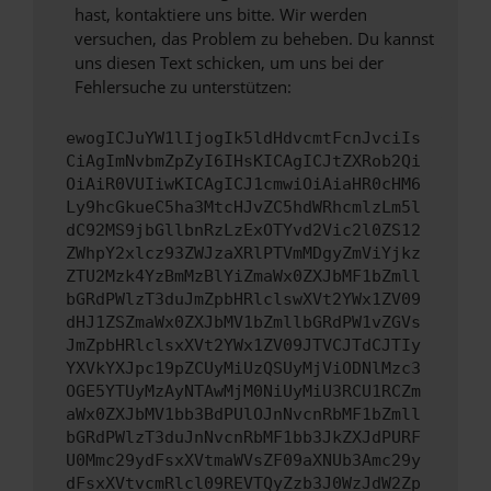
hast, kontaktiere uns bitte. Wir werden
versuchen, das Problem zu beheben. Du kannst
uns diesen Text schicken, um uns bei der
Fehlersuche zu unterstützen:
ewogICJuYW1lIjogIk5ldHdvcmtFcnJvciIs
CiAgImNvbmZpZyI6IHsKICAgICJtZXRob2Qi
OiAiR0VUIiwKICAgICJ1cmwiOiAiaHR0cHM6
Ly9hcGkueC5ha3MtcHJvZC5hdWRhcmlzLm5l
dC92MS9jbGllbnRzLzExOTYvd2Vic2l0ZS12
ZWhpY2xlcz93ZWJzaXRlPTVmMDgyZmViYjkz
ZTU2Mzk4YzBmMzBlYiZmaWx0ZXJbMF1bZmll
bGRdPWlzT3duJmZpbHRlclswXVt2YWx1ZV09
dHJ1ZSZmaWx0ZXJbMV1bZmllbGRdPW1vZGVs
JmZpbHRlclsxXVt2YWx1ZV09JTVCJTdCJTIy
YXVkYXJpc19pZCUyMiUzQSUyMjViODNlMzc3
OGE5YTUyMzAyNTAwMjM0NiUyMiU3RCU1RCZm
aWx0ZXJbMV1bb3BdPUlOJnNvcnRbMF1bZmll
bGRdPWlzT3duJnNvcnRbMF1bb3JkZXJdPURF
U0Mmc29ydFsxXVtmaWVsZF09aXNUb3Amc29y
dFsxXVtvcmRlcl09REVTQyZzb3J0WzJdW2Zp