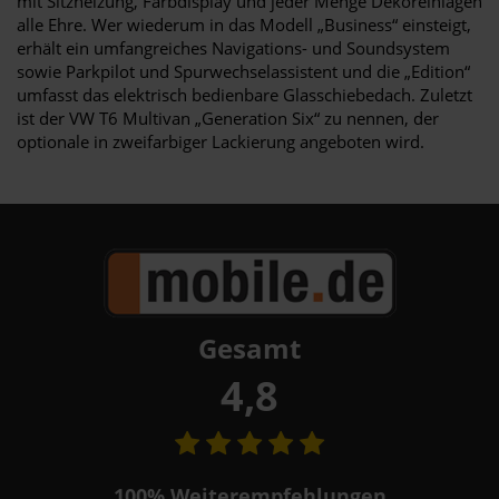
mit Sitzheizung, Farbdisplay und jeder Menge Dekoreinlagen
alle Ehre. Wer wiederum in das Modell „Business“ einsteigt,
erhält ein umfangreiches Navigations- und Soundsystem
sowie Parkpilot und Spurwechselassistent und die „Edition“
umfasst das elektrisch bedienbare Glasschiebedach. Zuletzt
ist der VW T6 Multivan „Generation Six“ zu nennen, der
optionale in zweifarbiger Lackierung angeboten wird.
Gesamt
4,8
100%
Weiterempfehlungen