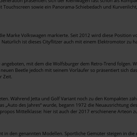
 Generation präsentiert sich der Kleinwagen fast schon als Komp
it Touchscreen sowie ein Panorama-Schiebedach und Kurvenlich
in die Marke Volkswagen markierte. Seit 2012 wird diese Positio
Natürlich ist dieses Cityflitzer auch mit einem Elektromotor zu 
angeboten, mit dem die Wolfsburger dem Retro-Trend folgen. Wie
neuen Beetle jedoch mit seinem Vorläufer so präsentiert sich da
 Zeit.
en. Während Jetta und Golf Variant noch zu den Kompakten zählen,
as „Auto des Jahres“ wurde, begann 1972 die Neuausrichtung des 
Apropos Mittelklasse: hier ist auch der 2017 erschienene Arteon 
cht in den genannten Modellen. Sportliche Gemüter steigen in die