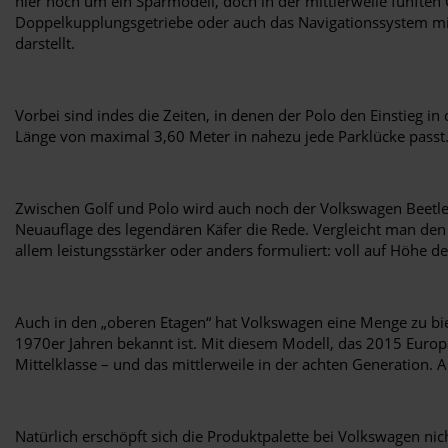
hier noch um ein Sparmodell, doch in der mittlerweile fünften
Doppelkupplungsgetriebe oder auch das Navigationssystem m
darstellt.
Vorbei sind indes die Zeiten, in denen der Polo den Einstieg 
Länge von maximal 3,60 Meter in nahezu jede Parklücke passt. 
Zwischen Golf und Polo wird auch noch der Volkswagen Beetle 
Neuauflage des legendären Käfer die Rede. Vergleicht man den 
allem leistungsstärker oder anders formuliert: voll auf Höhe der
Auch in den „oberen Etagen“ hat Volkswagen eine Menge zu biet
1970er Jahren bekannt ist. Mit diesem Modell, das 2015 Europ
Mittelklasse – und das mittlerweile in der achten Generation. 
Natürlich erschöpft sich die Produktpalette bei Volkswagen ni