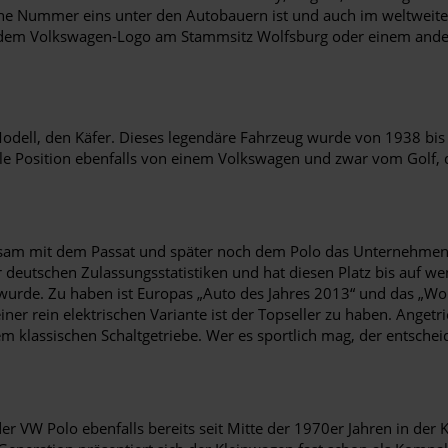
 Nummer eins unter den Autobauern ist und auch im weltweiten Ve
ter dem Volkswagen-Logo am Stammsitz Wolfsburg oder einem ande
 Modell, den Käfer. Dieses legendäre Fahrzeug wurde von 1938 bis
Position ebenfalls von einem Volkswagen und zwar vom Golf, dem
nsam mit dem Passat und später noch dem Polo das Unternehmen a
 deutschen Zulassungsstatistiken und hat diesen Platz bis auf we
 wurde. Zu haben ist Europas „Auto des Jahres 2013“ und das „Wor
einer rein elektrischen Variante ist der Topseller zu haben. Ang
 klassischen Schaltgetriebe. Wer es sportlich mag, der entscheid
er VW Polo ebenfalls bereits seit Mitte der 1970er Jahren in der K