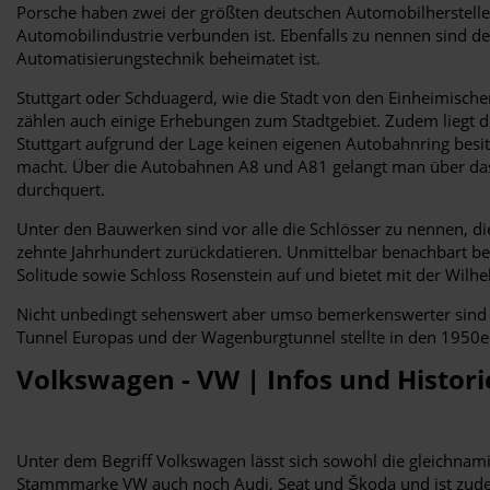
Porsche haben zwei der größten deutschen Automobilhersteller
Automobilindustrie verbunden ist. Ebenfalls zu nennen sind d
Automatisierungstechnik beheimatet ist.
Stuttgart oder Schduagerd, wie die Stadt von den Einheimische
zählen auch einige Erhebungen zum Stadtgebiet. Zudem liegt di
Stuttgart aufgrund der Lage keinen eigenen Autobahnring besi
macht. Über die Autobahnen A8 und A81 gelangt man über das
durchquert.
Unter den Bauwerken sind vor alle die Schlösser zu nennen, die
zehnte Jahrhundert zurückdatieren. Unmittelbar benachbart be
Solitude sowie Schloss Rosenstein auf und bietet mit der Wil
Nicht unbedingt sehenswert aber umso bemerkenswerter sind di
Tunnel Europas und der Wagenburgtunnel stellte in den 1950er
Volkswagen - VW | Infos und Histor
Unter dem Begriff Volkswagen lässt sich sowohl die gleichna
Stammmarke VW auch noch Audi, Seat und Škoda und ist zudem 