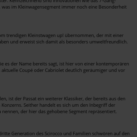
akter. Kennzeichnend sind Innovationen wie das 7-Gang-
t, was im Kleinwagensegment immer noch eine Besonderheit
n vom trendigen Kleinstwagen up! übernommen, der mit einer
haben und erweist sich damit als besonders umweltfreundlich.
 es der Name bereits sagt, ist hier von einer kontemporären
s aktuelle Coupé oder Cabriolet deutlich geräumiger und vor
 ist der Passat ein weiterer Klassiker, der bereits aus den
Konzerns. Seither handelt es sich um den Inbegriff der
zu nennen, der hier das gehobene Segment repräsentiert.
 dritte Generation des Scirocco und Familien schwören auf den