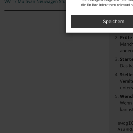
Technologien eingesetzt, die v
VW T7 Multivan Neuwagen Stuttgart
Beim Lade
die für Ihre Interessen relevant s
Hier sind
Speichern
Überp
Laden
Prüfe
Manche
andere
Start
Das k
Stell
Veralt
unters
Wende
Wenn d
kannst
ewogI
AiaHR