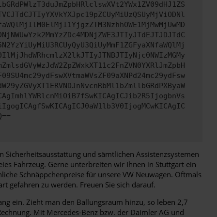
lbGRdPWlzT3duJmZpbHRlclswXVt2YWx1ZV09dHJ1ZS
TVCJTdCJTIyYXVkYXJpc19pZCUyMiUzQSUyMjViODNl
faWQlMjIlM0ElMjI1YjgzZTM3NzhhOWE1MjMwMjUwMD
DNjNWUwYzk2MmYzZDc4MDNjZWE3JTIyJTdEJTJDJTdC
5N2YzYiUyMiU3RCUyQyU3QiUyMmF1ZGFyaXNfaWQlMj
0IlMjJhdWRhcmlzX2lkJTIyJTNBJTIyNjc0NWIzMGMy
mZmlsdGVyWzJdW2ZpZWxkXT11c2FnZVN0YXRlJmZpbH
F09SU4mc29ydFswXVtmaWVsZF09aXNPd24mc29ydFsw
dW29yZGVyXT1ERVNDJnNvcnRbMl1bZmllbGRdPXByaW
CAgImhlYWRlcnMiOiB7fSwKICAgICJib2R5IjogbnVs
iIgogICAgfSwKICAgICJ0aW1lb3V0IjogMCwKICAgIC
Q==
en Sicherheitsausstattung und sämtlichen Assistenzsystemen
eies Fahrzeug. Gerne unterbreiten wir Ihnen in Stuttgart ein
unliche Schnäppchenpreise für unsere VW Neuwagen. Oftmals
rt gefahren zu werden. Freuen Sie sich darauf.
g ein. Zieht man den Ballungsraum hinzu, so leben 2,7
 Rechnung. Mit Mercedes-Benz bzw. der Daimler AG und