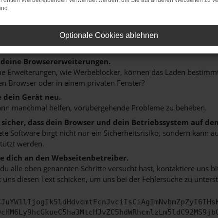
on dritten Werbetreibenden verwendet werden, um Sie auf anderen Webseiten zu ve
n ist ein Fehler aufgetreten.
ind.
 ein paar Tipps, die dir helfen können:
rüfe deine Firewall und deine Internetverbindung.
Optionale Cookies ablehnen
 andere Webseiten, zum Beispiel deine Suchmaschine?
 deine Browsererweiterungen.
 Erweiterungen, wie Werbeblocker, können das Laden bestimmter 
n Browser oder in einem privaten Fenster?
e dein Gerät neu.
ann manchmal helfen, vorübergehende Probleme zu beheben.
e sicher, dass dein Browser und dein Betriebssystem auf de
ete Software birgt nicht nur ein Sicherheitsrisiko, sondern kann
tützt werden.
 dich an den Webseitenbetreiber.
u alle oben genannten Schritte versucht hast, kontaktiere uns 
 uns diesen Text schicken, um uns bei der Fehlersuche zu unterst
CJuYW1lIjogIk5ldHdvcmtFcnJvciIsCiAgImNvbmZpZyI6IHs
0cHM6Ly9hcGkueC5ha3MtcHJvZC5hdWRhcmlzLm5ldC92MS9jb