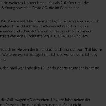
 ein weiteres Unternehmen, das als Zulieferer mit der
 & Young sowie die Festo AG, die im Bereich der
50 Metern auf. Die Innenstadt liegt in einem Talkessel, doch
afen. Hinsichtlich des Straßenverkehrs fällt auf, dass
 sparsamer und schadstoffarmer Fahrzeuge empfehlenswert
ttgart von den Bundesstraßen B10, B14, B27 und B29
t sich im Herzen der Innenstadt und lässt sich zum Teil bis ins
s Weiteren wartet Stuttgart mit Schloss Hohenheim, Schloss
pas.
wabtunnel war Ende des 19. Jahrhunderts sogar der breiteste
die Volkswagen AG verstehen. Letztere führt neben der
d Porsche. Um nur einige zu nennen. So ist nicht