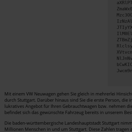
aXRlP
ZmaWx
Mzc3O
IzNzA
JTIyY
IlM0E
ZTBmZ
Rlcls
XVtvc
NlJnN
bCwKI
Jwcm9
Mit einem VW Neuwagen gehen Sie gleich in mehrerlei Hinsicht
durch Stuttgart. Darüber hinaus sind Sie die erste Person, die 
lukratives Angebot für Ihren Gebrauchtwagen bzw. nehmen di
befindet sich das gewünschte Fahrzeug bereits in unserem Best
Die baden-württembergische Landeshauptstadt Stuttgart nimmt
Millionen Menschen in und um Stuttgart. Diese Zahlen tragen