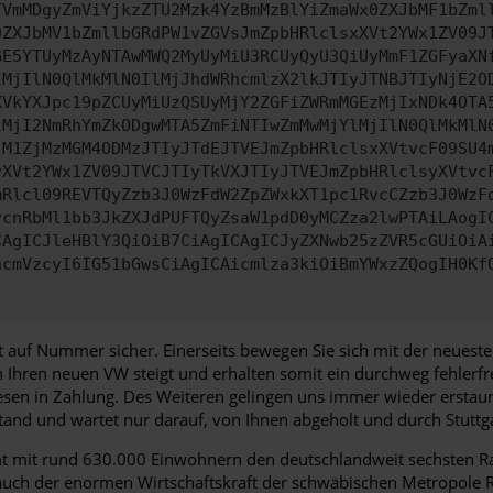
TVmMDgyZmViYjkzZTU2Mzk4YzBmMzBlYiZmaWx0ZXJbMF1bZml
0ZXJbMV1bZmllbGRdPW1vZGVsJmZpbHRlclsxXVt2YWx1ZV09J
GE5YTUyMzAyNTAwMWQ2MyUyMiU3RCUyQyU3QiUyMmF1ZGFyaXN
lMjIlN0QlMkMlN0IlMjJhdWRhcmlzX2lkJTIyJTNBJTIyNjE2O
XVkYXJpc19pZCUyMiUzQSUyMjY2ZGFiZWRmMGEzMjIxNDk4OTA
lMjI2NmRhYmZkODgwMTA5ZmFiNTIwZmMwMjYlMjIlN0QlMkMlN
jM1ZjMzMGM4ODMzJTIyJTdEJTVEJmZpbHRlclsxXVtvcF09SU4
yXVt2YWx1ZV09JTVCJTIyTkVXJTIyJTVEJmZpbHRlclsyXVtvc
mRlcl09REVTQyZzb3J0WzFdW2ZpZWxkXT1pc1RvcCZzb3J0WzF
vcnRbMl1bb3JkZXJdPUFTQyZsaW1pdD0yMCZza2lwPTAiLAogI
CAgICJleHBlY3QiOiB7CiAgICAgICJyZXNwb25zZVR5cGUiOiA
ncmVzcyI6IG51bGwsCiAgICAicmlza3kiOiBmYWxzZQogIH0Kf
 auf Nummer sicher. Einerseits bewegen Sie sich mit der neuest
in Ihren neuen VW steigt und erhalten somit ein durchweg fehlerfr
esen in Zahlung. Des Weiteren gelingen uns immer wieder ersta
and und wartet nur darauf, von Ihnen abgeholt und durch Stuttga
 mit rund 630.000 Einwohnern den deutschlandweit sechsten Ran
 auch der enormen Wirtschaftskraft der schwäbischen Metropole