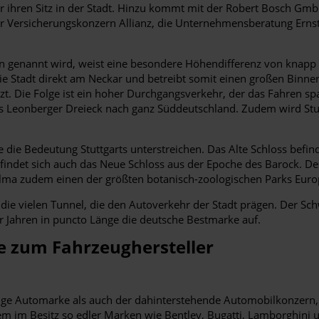
 ihren Sitz in der Stadt. Hinzu kommt mit der Robert Bosch GmbH
er Versicherungskonzern Allianz, die Unternehmensberatung Ernst
n genannt wird, weist eine besondere Höhendifferenz von knapp 3
e Stadt direkt am Neckar und betreibt somit einen großen Binnenh
tzt. Die Folge ist ein hoher Durchgangsverkehr, der das Fahren
 Leonberger Dreieck nach ganz Süddeutschland. Zudem wird Stu
 die Bedeutung Stuttgarts unterstreichen. Das Alte Schloss befinde
findet sich auch das Neue Schloss aus der Epoche des Barock. De
helma zudem einen der größten botanisch-zoologischen Parks Euro
e vielen Tunnel, die den Autoverkehr der Stadt prägen. Der Sch
 Jahren in puncto Länge die deutsche Bestmarke auf.
ie zum Fahrzeughersteller
mige Automarke als auch der dahinterstehende Automobilkonzern, 
im Besitz so edler Marken wie Bentley, Bugatti, Lamborghini un