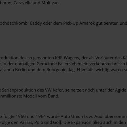
haran, Caravelle und Multivan.
Hochdachkombi Caddy oder dem Pick-Up Amarok gut beraten und z
oduktion des so genannten KdF-Wagens, der als Vorläufer des Kä
rg in der damaligen Gemeinde Fallersleben ein verkehrstechnisc
schen Berlin und dem Ruhrgebiet lag. Ebenfalls wichtig waren sei
Serienproduktion des VW Käfer, seinerzeit noch unter der Ägide 
einmillionste Modell vom Band.
AG folgte 1960 und 1964 wurde Auto Union bzw. Audi übernomm
Folge den Passat, Polo und Golf. Die Expansion blieb auch in de