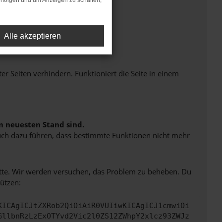
rfolgen und um Anzeigen zu schalten,
Alle akzeptieren
Seiten verhindern. Funktioniert die Seite in einem
m neuesten Stand sind.
 auch dazu führen, dass bestimmte Funktionen nicht mehr
bitte. Wir werden versuchen, das Problem zu beheben. Du
ützen:
KICAgICJtZXRob2QiOiAiR0VUIiwKICAgICJ1cmwiOi
GllbnRzLzExOTYvd2Vic2l0ZS12ZWhpY2xlcz93ZWJz