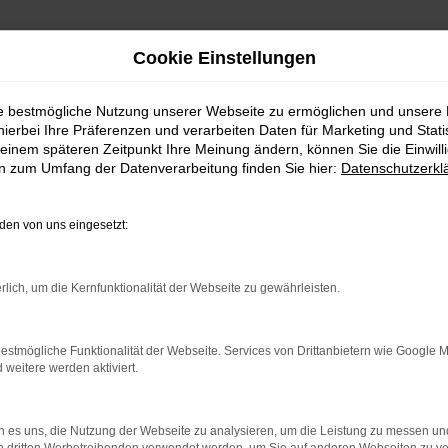
Cookie Einstellungen
ie bestmögliche Nutzung unserer Webseite zu ermöglichen und unsere
hierbei Ihre Präferenzen und verarbeiten Daten für Marketing und Stati
einem späteren Zeitpunkt Ihre Meinung ändern, können Sie die Einwillig
art günstig kaufen
en zum Umfang der Datenverarbeitung finden Sie hier:
Datenschutzerkl
 von VW in Stuttgart
en von uns eingesetzt:
n einen VW Neuwagen. Die Vorteile liegen auf der Hand: sowohl im
ahrzeug. Die neuen Modelle von VW lassen in puncto Ausstattung
rlich, um die Kernfunktionalität der Webseite zu gewährleisten.
ratung durch unser kompetentes Fachpersonal. Unser Unternehmen 
für sind unsere besonderen VW Finanzierungsangebote für Stuttgart
estmögliche Funktionalität der Webseite. Services von Drittanbietern wie Google 
eitere werden aktiviert.
r: Network Error
 es uns, die Nutzung der Webseite zu analysieren, um die Leistung zu messen u