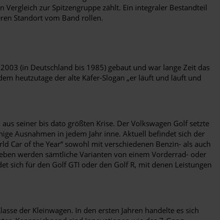
rgleich zur Spitzengruppe zählt. Ein integraler Bestandteil
ren Standort vom Band rollen.
 2003 (in Deutschland bis 1985) gebaut und war lange Zeit das
 heutzutage der alte Käfer-Slogan „er läuft und läuft und
us seiner bis dato größten Krise. Der Volkswagen Golf setzte
nige Ausnahmen in jedem Jahr inne. Aktuell befindet sich der
ld Car of the Year“ sowohl mit verschiedenen Benzin- als auch
etrieben werden sämtliche Varianten von einem Vorderrad- oder
et sich für den Golf GTI oder den Golf R, mit denen Leistungen
lasse der Kleinwagen. In den ersten Jahren handelte es sich