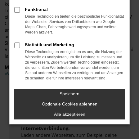
konnte der VW Crafter stets überzeugen, sodass Sie einen
Funktional
Traumwagen erwerben. Dadurch, dass wir die Konditionen
eines Großabnehmers erhalten, können wir Ihnen Ihren VW
Diese Technologien bieten die bestmögliche Funktionalität
der Webseite. Services von Drittanbietern wie Google
Crafter in Stuttgart zu besonders günstigen Konditionen
Maps, Chats, Fahrzeugbewertungssystem und weitere
anbieten. Hinzu kommt, dass wir selbstverständlich gerne
werden aktiviert.
auch Ihren aktuellen Gebrauchtwagen in Zahlung nehmen.
Sie möchten nicht auf einen Schlag bezahlen, sondern die
Statistik und Marketing
Vorteile einer Finanzierung nutzen? Sprechen Sie uns an und
Diese Technologien ermöglichen es uns, die Nutzung der
lassen Sie uns eine attraktive Lösung für Sie finden.
Webseite zu analysieren, um die Leistung zu messen und
zu verbessern. Zudem werden Technologien eingesetzt,
Marken
die von dritten Werbetreibenden verwendet werden, um
Sie auf anderen Webseiten zu verfolgen und um Anzeigen
VW
zu schalten, die für Ihre Interessen relevant sind.
Fehler: Network Error
Speichern
Beim Laden ist ein Fehler aufgetreten.
Optionale Cookies ablehnen
Hier sind ein paar Tipps, die dir helfen können:
Alle akzeptieren
Überprüfe deine Firewall und deine
Internetverbindung.
Laden andere Webseiten, zum Beispiel deine