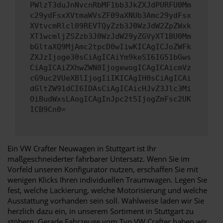
PWlzT3duJnNvcnRbMF1bb3JkZXJdPURFU0Mm
c29ydFsxXVtmaWVsZF09aXNUb3Amc29ydFsx
XVtvcmRlcl09REVTQyZzb3J0WzJdW2ZpZWxk
XT1wcmljZSZzb3J0WzJdW29yZGVyXT1BU0Mm
bGltaXQ9MjAmc2tpcD0wIiwKICAgICJoZWFk
ZXJzIjoge30sCiAgICAiYm9keSI6IG51bGws
CiAgICAiZXhwZWN0IjogewogICAgICAicmVz
cG9uc2VUeXBlIjogIiIKICAgIH0sCiAgICAi
dGltZW91dCI6IDAsCiAgICAicHJvZ3Jlc3Mi
OiBudWxsLAogICAgInJpc2t5IjogZmFsc2UK
ICB9Cn0=
Ein VW Crafter Neuwagen in Stuttgart ist Ihr
maßgeschneiderter fahrbarer Untersatz. Wenn Sie im
Vorfeld unseren Konfigurator nutzen, erschaffen Sie mit
wenigen Klicks Ihren individuellen Traumwagen. Legen Sie
fest, welche Lackierung, welche Motorisierung und welche
Ausstattung vorhanden sein soll. Wahlweise laden wir Sie
herzlich dazu ein, in unserem Sortiment in Stuttgart zu
stöbern. Gerade Fahrzeuge vom Typ VW Crafter haben wir