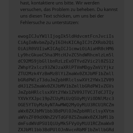
hast, kontaktiere uns bitte. Wir werden
versuchen, das Problem zu beheben. Du kannst
uns diesen Text schicken, um uns bei der
Fehlersuche zu unterstützen:
ewogICJuYW1lIjogIk5ldHdvcmtFcnJvciIs
CiAgImNvbmZpZyI6IHsKICAgICJtZXRob2Qi
OiAiR0VUIiwKICAgICJ1cmwiOiAiaHR0cHM6
Ly9hcGkueC5ha3MtcHJvZC5hdWRhcmlzLm5l
dC92MS9jbGllbnRzLzExOTYvd2Vic2l0ZS12
ZWhpY2xlcz93ZWJzaXRlPTVmMDgyZmViYjkz
ZTU2Mzk4YzBmMzBlYiZmaWx0ZXJbMF1bZmll
bGRdPWlzT3duJmZpbHRlclswXVt2YWx1ZV09
dHJ1ZSZmaWx0ZXJbMV1bZmllbGRdPW1vZGVs
JmZpbHRlclsxXVt2YWx1ZV09JTVCJTdCJTIy
YXVkYXJpc19pZCUyMiUzQSUyMjViODNlMzc3
OGE5YTUyMzAyNTAwMWQ2MyUyMiU3RCU1RCZm
aWx0ZXJbMV1bb3BdPUlOJmZpbHRlclsyXVtm
aWVsZF09dXNhZ2VTdGF0ZSZmaWx0ZXJbMl1b
dmFsdWVdPSU1QiUyMk5FVyUyMiU1RCZmaWx0
ZXJbMl1bb3BdPUlOJnNvcnRbMF1bZmllbGRd