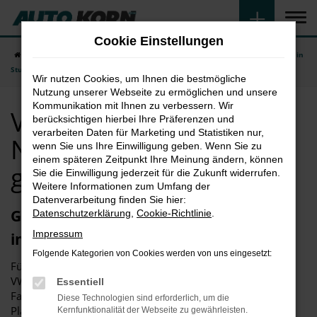
Zum
Hauptinhalt
Cookie Einstellungen
springen
Startseite
Stuttgart
VW
VW Crafter
VW Crafter EU-Neuwagen in
Stuttgart günstig kaufen
Wir nutzen Cookies, um Ihnen die bestmögliche
Nutzung unserer Webseite zu ermöglichen und unsere
Kommunikation mit Ihnen zu verbessern. Wir
VW Crafter EU-
berücksichtigen hierbei Ihre Präferenzen und
verarbeiten Daten für Marketing und Statistiken nur,
Neuwagen in Stuttgart
wenn Sie uns Ihre Einwilligung geben. Wenn Sie zu
einem späteren Zeitpunkt Ihre Meinung ändern, können
günstig kaufen
Sie die Einwilligung jederzeit für die Zukunft widerrufen.
Weitere Informationen zum Umfang der
Datenverarbeitung finden Sie hier:
Günstig in Ihren VW Crafter Neuwagen
Datenschutzerklärung
,
Cookie-Richtlinie
.
Impressum
in Stuttgart einsteigen
Folgende Kategorien von Cookies werden von uns eingesetzt:
Für Fahrten innerhalb von Stuttgart und Umgebung ist ein
VW Crafter Neuwagen die perfekte Wahl. Einerseits ist das
Essentiell
Fahrzeug sparsam, bietet andererseits aber ausreichend
Diese Technologien sind erforderlich, um die
Platz für die Erfordernisse Ihres Alltags. In Vergleichstests
Kernfunktionalität der Webseite zu gewährleisten.