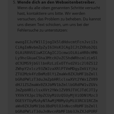
Wende dich an den Webseitenbetreiber.
Wenn du alle oben genannten Schritte versucht
hast, kontaktiere uns bitte. Wir werden
versuchen, das Problem zu beheben. Du kannst
uns diesen Text schicken, um uns bei der
Fehlersuche zu unterstützen:
ewogICJuYW1lIjogIk5ldHdvcmtFcnJvciIs
CiAgImNvbmZpZyI6IHsKICAgICJtZXRob2Qi
OiAiR0VUIiwKICAgICJ1cmwiOiAiaHR0cHM6
Ly9hcGkueC5ha3MtcHJvZC5hdWRhcmlzLm5l
dC92MS9jbGllbnRzLzExOTYvd2Vic2l0ZS12
ZWhpY2xlcz93ZWJzaXRlPTVmMDgyZmViYjkz
ZTU2Mzk4YzBmMzBlYiZmaWx0ZXJbMF1bZmll
bGRdPWlzT3duJmZpbHRlclswXVt2YWx1ZV09
dHJ1ZSZmaWx0ZXJbMV1bZmllbGRdPW1vZGVs
JmZpbHRlclsxXVt2YWx1ZV09JTVCJTdCJTIy
YXVkYXJpc19pZCUyMiUzQSUyMjViODNlMzc3
OGE5YTUyMzAyNTAwMjM0MyUyMiU3RCU1RCZm
aWx0ZXJbMV1bb3BdPUlOJnNvcnRbMF1bZmll
bGRdPWlzT3duJnNvcnRbMF1bb3JkZXJdPURF