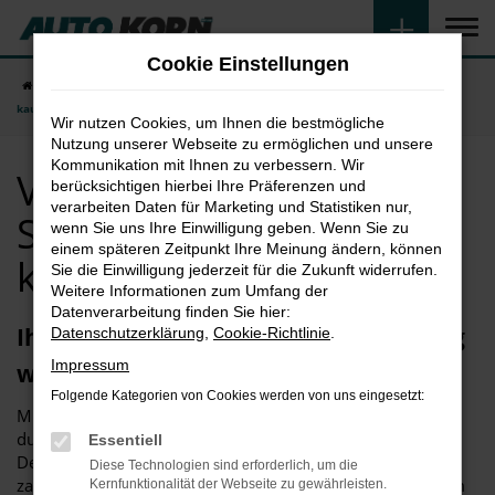
Zum
Hauptinhalt
Cookie Einstellungen
springen
Startseite
Straubing
VW
VW T6 California in Straubing günstig
kaufen
Wir nutzen Cookies, um Ihnen die bestmögliche
Nutzung unserer Webseite zu ermöglichen und unsere
Kommunikation mit Ihnen zu verbessern. Wir
VW T6 California in
berücksichtigen hierbei Ihre Präferenzen und
verarbeiten Daten für Marketing und Statistiken nur,
Straubing günstig
wenn Sie uns Ihre Einwilligung geben. Wenn Sie zu
einem späteren Zeitpunkt Ihre Meinung ändern, können
kaufen
Sie die Einwilligung jederzeit für die Zukunft widerrufen.
Weitere Informationen zum Umfang der
Datenverarbeitung finden Sie hier:
Ihr neuer VW T6 California in Straubing
Datenschutzerklärung
,
Cookie-Richtlinie
.
Impressum
wartet.
Folgende Kategorien von Cookies werden von uns eingesetzt:
Mit einem VW T6 California in Straubing erwerben Sie ein
durch und durch überzeugendes Fahrzeug. Sowohl das
Essentiell
Design als auch die „inneren Werte“ haben sich in
Diese Technologien sind erforderlich, um die
zahlreichen Tests bewährt. Hinzu kommt, dass Sie mit dem
Kernfunktionalität der Webseite zu gewährleisten.