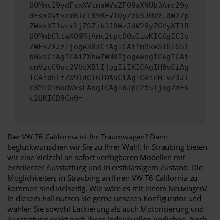
U0Mmc29ydFsxXVtmaWVsZF09aXNUb3Amc29y
dFsxXVtvcmRlcl09REVTQyZzb3J0WzJdW2Zp
ZWxkXT1wcmljZSZzb3J0WzJdW29yZGVyXT1B
U0MmbGltaXQ9MjAmc2tpcD0wIiwKICAgICJo
ZWFkZXJzIjoge30sCiAgICAiYm9keSI6IG51
bGwsCiAgICAiZXhwZWN0IjogewogICAgICAi
cmVzcG9uc2VUeXBlIjogIiIKICAgIH0sCiAg
ICAidGltZW91dCI6IDAsCiAgICAicHJvZ3Jl
c3MiOiBudWxsLAogICAgInJpc2t5IjogZmFs
c2UKICB9Cn0=
Der VW T6 California ist Ihr Traumwagen? Dann
beglückwünschen wir Sie zu Ihrer Wahl. In Straubing bieten
wir eine Vielzahl an sofort verfügbaren Modellen mit
exzellenter Ausstattung und in erstklassigem Zustand. Die
Möglichkeiten, in Straubing an Ihren VW T6 California zu
kommen sind vielseitig. Wie wäre es mit einem Neuwagen?
In diesem Fall nutzen Sie gerne unseren Konfigurator und
wählen Sie sowohl Lackierung als auch Motorisierung und
Ausstattung exakt nach Ihren individuellen Vorlieben. Noch