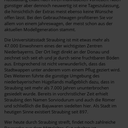
günstiger aber dennoch neuwertig ist eine Tageszulassung,
die hinsichtlich der Extras meist ebenso keine Wünsche
offen lässt. Bei den Gebrauchtwagen profitieren Sie vor
allem von einem Jahreswagen, der meist schon aus der
aktuellen Modellgeneration stammt.
Die Universitätsstadt Straubing ist mit etwas mehr als
47.000 Einwohnern eines der wichtigsten Zentren
Niederbayerns. Der Ort liegt direkt an der Donau und
zeichnet sich seit eh und je durch seine fruchtbaren Böden
aus. Entsprechend ist nicht verwunderlich, dass das
Stadtwappen unter anderem vom einem Pflug geziert wird.
Des Weiteren führte die günstige Umgebung des
niederbayerischen Hügellands maßgeblich dazu, dass in
Straubing seit mehr als 7.000 Jahren ununterbrochen
gesiedelt wurde. Bereits in vorchristlicher Zeit erhielt
Straubing den Namen Sorviodurum und auch die Römer
und schließlich die Bajuwaren siedelten hier. Als Stadt im
heutigen Sinne existiert Straubing seit 897.
Wer heute durch Straubing streift, findet noch zahlreiche
Bauwerke aus dem Mittelalter. Gut erhalten ist