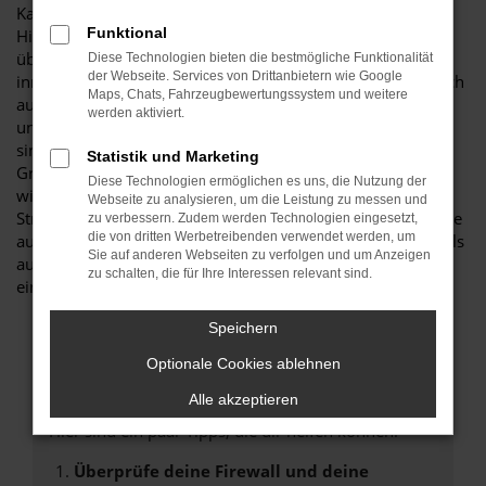
Kauf des VW T6 California in Straubing gleich in mehrerlei
Funktional
Hinsicht Geld sparen. Einerseits handelt es sich um ein
überaus sparsames und umweltfreundliches Modell, dass
Diese Technologien bieten die bestmögliche Funktionalität
der Webseite. Services von Drittanbietern wie Google
innerhalb seiner Klasse mit herausragenden Werten auf sich
Maps, Chats, Fahrzeugbewertungssystem und weitere
aufmerksam macht. Andererseits offerieren wir Ihnen
werden aktiviert.
unschlagbar günstige Konditionen. Seit mehr als 25 Jahren
sind wir als Autohändler tätig und erhalten als
Statistik und Marketing
Großabnehmer erstklassige Konditionen. Natürlich reichen
Diese Technologien ermöglichen es uns, die Nutzung der
wir diese Vorteile beim Kauf eines VW T6 California in
Webseite zu analysieren, um die Leistung zu messen und
Straubing an Sie weiter. Hinzu kommt, dass wir Ihnen gerne
zu verbessern. Zudem werden Technologien eingesetzt,
die von dritten Werbetreibenden verwendet werden, um
auch eine Finanzierung anbieten – sowohl für Neuwagen als
Sie auf anderen Webseiten zu verfolgen und um Anzeigen
auch für ein Gebrauchtfahrzeug, eine Tageszulassung oder
zu schalten, die für Ihre Interessen relevant sind.
einen Jahreswagen.
Speichern
Fehler: Network Error
Optionale Cookies ablehnen
Alle akzeptieren
Beim Laden ist ein Fehler aufgetreten.
Hier sind ein paar Tipps, die dir helfen können:
Überprüfe deine Firewall und deine