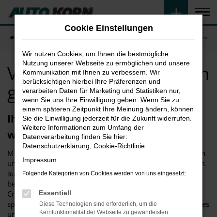
Zum
Hauptinhalt
Cookie Einstellungen
springen
Startseite
Rosenheim
VW
VW Crafter in Rosenheim günstig kaufen
Wir nutzen Cookies, um Ihnen die bestmögliche
Nutzung unserer Webseite zu ermöglichen und unsere
VW Crafter in Rosenheim
Kommunikation mit Ihnen zu verbessern. Wir
berücksichtigen hierbei Ihre Präferenzen und
günstig kaufen
verarbeiten Daten für Marketing und Statistiken nur,
wenn Sie uns Ihre Einwilligung geben. Wenn Sie zu
einem späteren Zeitpunkt Ihre Meinung ändern, können
Ihr neuer VW Crafter in Rosenheim
Sie die Einwilligung jederzeit für die Zukunft widerrufen.
Weitere Informationen zum Umfang der
wartet.
Datenverarbeitung finden Sie hier:
Datenschutzerklärung
,
Cookie-Richtlinie
.
Mit einem VW Crafter in Rosenheim erwerben Sie ein durch
Impressum
und durch überzeugendes Fahrzeug. Sowohl das Design als
auch die „inneren Werte“ haben sich in zahlreichen Tests
Folgende Kategorien von Cookies werden von uns eingesetzt:
bewährt. Hinzu kommt, dass Sie mit dem Kauf des VW
Crafter in Rosenheim gleich in mehrerlei Hinsicht Geld
Essentiell
sparen. Einerseits handelt es sich um ein überaus sparsames
Diese Technologien sind erforderlich, um die
Kernfunktionalität der Webseite zu gewährleisten.
und umweltfreundliches Modell, dass innerhalb seiner