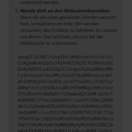
unterstützt werden.
Wende dich an den Webseitenbetreiber.
Wenn du alle oben genannten Schritte versucht
hast, kontaktiere uns bitte. Wir werden
versuchen, das Problem zu beheben. Du kannst
uns diesen Text schicken, um uns bei der
Fehlersuche zu unterstützen:
ewogICJuYW1lIjogIk5ldHdvcmtFcnJvciIs
CiAgImNvbmZpZyI6IHsKICAgICJtZXRob2Qi
OiAiR0VUIiwKICAgICJ1cmwiOiAiaHR0cHM6
Ly9hcGkueC5ha3MtcHJvZC5hdWRhcmlzLm5l
dC92MS9jbGllbnRzLzExOTYvd2Vic2l0ZS12
ZWhpY2xlcz93ZWJzaXRlPTVmMDgyZmViYjkz
ZTU2Mzk4YzBmMzBlYiZmaWx0ZXJbMF1bZmll
bGRdPWlzT3duJmZpbHRlclswXVt2YWx1ZV09
dHJ1ZSZmaWx0ZXJbMV1bZmllbGRdPW1vZGVs
JmZpbHRlclsxXVt2YWx1ZV09JTVCJTdCJTIy
YXVkYXJpc19pZCUyMiUzQSUyMjViODNlMzc3
OGE5YTUyMzAyNTAwMWQ2MyUyMiU3RCU1RCZm
aWx0ZXJbMV1bb3BdPUlOJnNvcnRbMF1bZmll