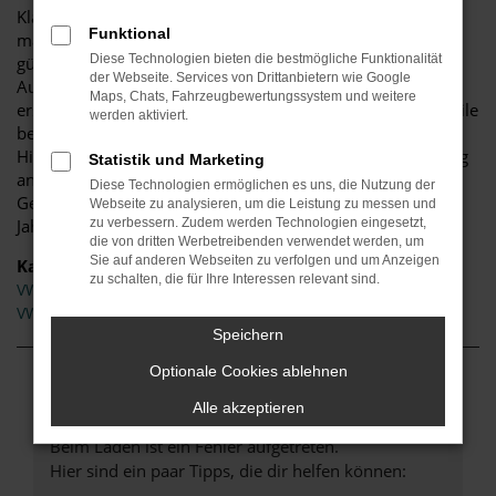
Klasse mit herausragenden Werten auf sich aufmerksam
Funktional
macht. Andererseits offerieren wir Ihnen unschlagbar
Diese Technologien bieten die bestmögliche Funktionalität
günstige Konditionen. Seit mehr als 25 Jahren sind wir als
der Webseite. Services von Drittanbietern wie Google
Autohändler tätig und erhalten als Großabnehmer
Maps, Chats, Fahrzeugbewertungssystem und weitere
erstklassige Konditionen. Natürlich reichen wir diese Vorteile
werden aktiviert.
beim Kauf eines VW Crafter in Rosenheim an Sie weiter.
Hinzu kommt, dass wir Ihnen gerne auch eine Finanzierung
Statistik und Marketing
anbieten – sowohl für Neuwagen als auch für ein
Diese Technologien ermöglichen es uns, die Nutzung der
Gebrauchtfahrzeug, eine Tageszulassung oder einen
Webseite zu analysieren, um die Leistung zu messen und
Jahreswagen.
zu verbessern. Zudem werden Technologien eingesetzt,
die von dritten Werbetreibenden verwendet werden, um
Sie auf anderen Webseiten zu verfolgen und um Anzeigen
Kategorie
zu schalten, die für Ihre Interessen relevant sind.
VW Crafter Neuwagen Rosenheim
VW Crafter Tageszulassung Rosenheim
Speichern
Optionale Cookies ablehnen
Fehler: Network Error
Alle akzeptieren
Beim Laden ist ein Fehler aufgetreten.
Hier sind ein paar Tipps, die dir helfen können: