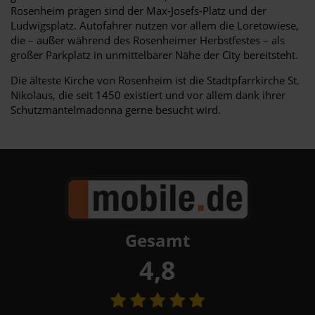
Rosenheim prägen sind der Max-Josefs-Platz und der
Ludwigsplatz. Autofahrer nutzen vor allem die Loretowiese,
die – außer während des Rosenheimer Herbstfestes – als
großer Parkplatz in unmittelbarer Nähe der City bereitsteht.
Die älteste Kirche von Rosenheim ist die Stadtpfarrkirche St.
Nikolaus, die seit 1450 existiert und vor allem dank ihrer
Schutzmantelmadonna gerne besucht wird.
Gesamt
4,8