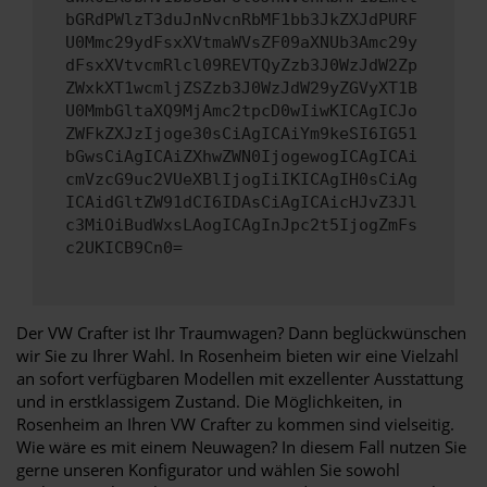
bGRdPWlzT3duJnNvcnRbMF1bb3JkZXJdPURF
U0Mmc29ydFsxXVtmaWVsZF09aXNUb3Amc29y
dFsxXVtvcmRlcl09REVTQyZzb3J0WzJdW2Zp
ZWxkXT1wcmljZSZzb3J0WzJdW29yZGVyXT1B
U0MmbGltaXQ9MjAmc2tpcD0wIiwKICAgICJo
ZWFkZXJzIjoge30sCiAgICAiYm9keSI6IG51
bGwsCiAgICAiZXhwZWN0IjogewogICAgICAi
cmVzcG9uc2VUeXBlIjogIiIKICAgIH0sCiAg
ICAidGltZW91dCI6IDAsCiAgICAicHJvZ3Jl
c3MiOiBudWxsLAogICAgInJpc2t5IjogZmFs
c2UKICB9Cn0=
Der VW Crafter ist Ihr Traumwagen? Dann beglückwünschen
wir Sie zu Ihrer Wahl. In Rosenheim bieten wir eine Vielzahl
an sofort verfügbaren Modellen mit exzellenter Ausstattung
und in erstklassigem Zustand. Die Möglichkeiten, in
Rosenheim an Ihren VW Crafter zu kommen sind vielseitig.
Wie wäre es mit einem Neuwagen? In diesem Fall nutzen Sie
gerne unseren Konfigurator und wählen Sie sowohl