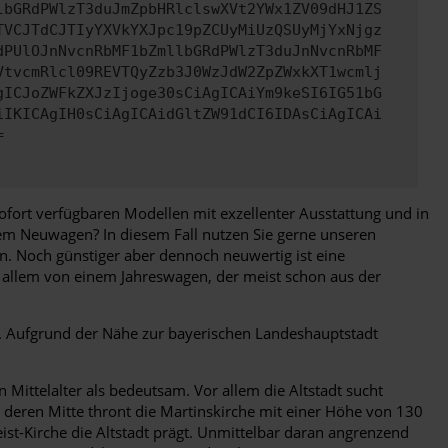
lbGRdPWlzT3duJmZpbHRlclswXVt2YWx1ZV09dHJ1ZS
TVCJTdCJTIyYXVkYXJpc19pZCUyMiUzQSUyMjYxNjgz
dPUlOJnNvcnRbMF1bZmllbGRdPWlzT3duJnNvcnRbMF
VtvcmRlcl09REVTQyZzb3J0WzJdW2ZpZWxkXT1wcmlj
gICJoZWFkZXJzIjoge30sCiAgICAiYm9keSI6IG51bG
iIKICAgIH0sCiAgICAidGltZW91dCI6IDAsCiAgICAi
=
ofort verfügbaren Modellen mit exzellenter Ausstattung und in
nem Neuwagen? In diesem Fall nutzen Sie gerne unseren
n. Noch günstiger aber dennoch neuwertig ist eine
or allem von einem Jahreswagen, der meist schon aus der
s. Aufgrund der Nähe zur bayerischen Landeshauptstadt
Mittelalter als bedeutsam. Vor allem die Altstadt sucht
n deren Mitte thront die Martinskirche mit einer Höhe von 130
ist-Kirche die Altstadt prägt. Unmittelbar daran angrenzend