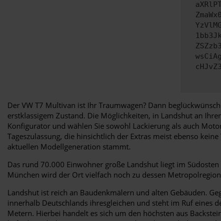
aXRlP
ZmaWx
YzVlM
1bb3J
ZSZzb
wsCiA
cHJvZ
Der VW T7 Multivan ist Ihr Traumwagen? Dann beglückwünschen w
erstklassigem Zustand. Die Möglichkeiten, in Landshut an Ihr
Konfigurator und wählen Sie sowohl Lackierung als auch Motori
Tageszulassung, die hinsichtlich der Extras meist ebenso kein
aktuellen Modellgeneration stammt.
Das rund 70.000 Einwohner große Landshut liegt im Südosten v
München wird der Ort vielfach noch zu dessen Metropolregion 
Landshut ist reich an Baudenkmälern und alten Gebäuden. Gegrü
innerhalb Deutschlands ihresgleichen und steht im Ruf eines d
Metern. Hierbei handelt es sich um den höchsten aus Backstein