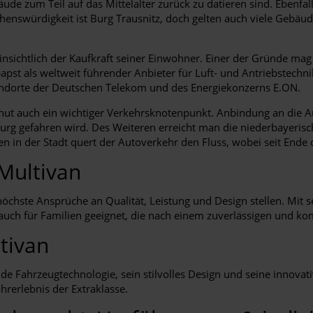
de zum Teil auf das Mittelalter zurück zu datieren sind. Ebenfal
enswürdigkeit ist Burg Trausnitz, doch gelten auch viele Gebäude
insichtlich der Kaufkraft seiner Einwohner. Einer der Gründe mag
 als weltweit führender Anbieter für Luft- und Antriebstechni
andorte der Deutschen Telekom und des Energiekonzerns E.ON.
t auch ein wichtiger Verkehrsknotenpunkt. Anbindung an die Au
urg gefahren wird. Des Weiteren erreicht man die niederbayeris
ellen in der Stadt quert der Autoverkehr den Fluss, wobei seit End
 Multivan
 höchste Ansprüche an Qualität, Leistung und Design stellen. Mit
s auch für Familien geeignet, die nach einem zuverlässigen und k
tivan
e Fahrzeugtechnologie, sein stilvolles Design und seine innovat
hrerlebnis der Extraklasse.