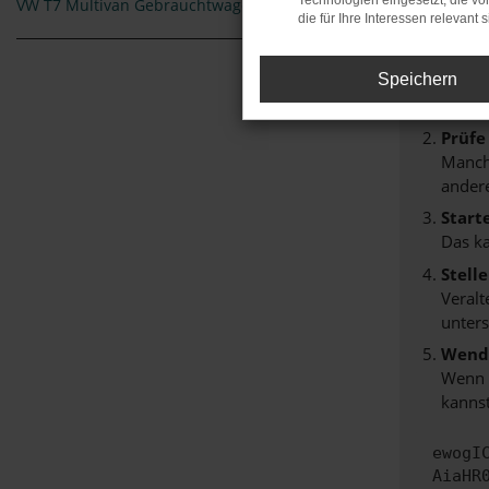
Technologien eingesetzt, die v
VW T7 Multivan Gebrauchtwagen Landshut
Beim Lade
die für Ihre Interessen relevant s
Hier sind
Speichern
Überp
Laden
Prüfe
Manche
andere
Start
Das k
Stell
Veralt
unters
Wende
Wenn d
kannst
ewogI
AiaHR