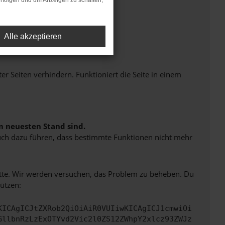
rfolgen und um Anzeigen zu schalten,
Alle akzeptieren
Seiten verhindern. Funktioniert die Seite in einem
m neuesten Stand sind.
 auch dazu führen, dass bestimmte Funktionen nicht mehr
bitte. Wir werden versuchen, das Problem zu beheben. Du
ützen:
KICAgICJtZXRob2QiOiAiR0VUIiwKICAgICJ1cmwiOi
GllbnRzLzExOTYvd2Vic2l0ZS12ZWhpY2xlcz93ZWJz