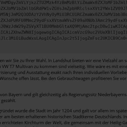
TVmMDgyZmViYjkzZTU2Mzk4YzBmMzBlYiZmaWx0ZXJbMF1bZml
0ZXJbMV1bZmllbGRdPW1vZGVsJmZpbHRlclsxXVt2YWx1ZV09J
GM5NjJmM2Q3ODAzY2VhNyUyMiU3RCU1RCZmaWx0ZXJbMV1bb3B
kZXJdPURFU0Mmc29ydFsxXVtmaWVsZF09aXNUb3Amc29ydFsxX
3J0WzJdW29yZGVyXT1BU0MmbGltaXQ9MjAmc2tpcD0wIiwKICA
gICAiZXhwZWN0IjogewogICAgICAicmVzcG9uc2VUeXBlIjogI
3Jlc3MiOiBudWxsLAogICAgInJpc2t5IjogZmFsc2UKICB9Cn0
ir Sie zu Ihrer Wahl. In Landshut bieten wir eine Vielzahl an s
en VW T7 Multivan zu kommen sind vielseitig. Wie wäre es mit ei
sierung und Ausstattung exakt nach Ihren individuellen Vorliebe
e Wünsche offen lässt. Bei den Gebrauchtwagen profitieren Sie v
on Bayern und gilt gleichzeitig als Regierungssitz Niederbayern
gezählt.
ndet wurde die Stadt im Jahr 1204 und galt vor allem im späten 
er am besten erhaltenen historischen Stadtkerne Deutschlands. I
 errichteten Kirchturm der Welt, die gemeinsam mit der Heilig-Ge