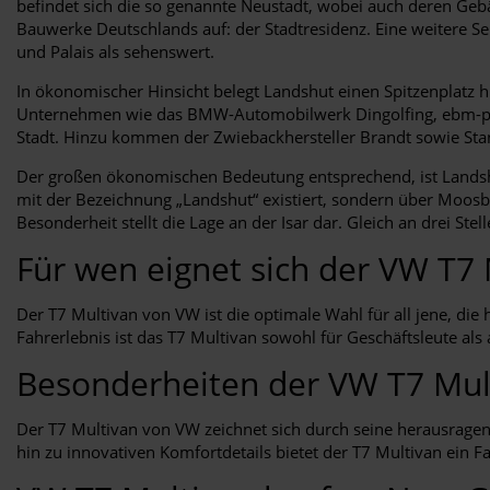
befindet sich die so genannte Neustadt, wobei auch deren Gebäu
Bauwerke Deutschlands auf: der Stadtresidenz. Eine weitere Seh
und Palais als sehenswert.
In ökonomischer Hinsicht belegt Landshut einen Spitzenplatz h
Unternehmen wie das BMW-Automobilwerk Dingolfing, ebm-papst
Stadt. Hinzu kommen der Zwiebackhersteller Brandt sowie St
Der großen ökonomischen Bedeutung entsprechend, ist Landshu
mit der Bezeichnung „Landshut“ existiert, sondern über Moosb
Besonderheit stellt die Lage an der Isar dar. Gleich an drei St
Für wen eignet sich der VW T7
Der T7 Multivan von VW ist die optimale Wahl für all jene, die
Fahrerlebnis ist das T7 Multivan sowohl für Geschäftsleute al
Besonderheiten der VW T7 Mul
Der T7 Multivan von VW zeichnet sich durch seine herausragend
hin zu innovativen Komfortdetails bietet der T7 Multivan ein Fa