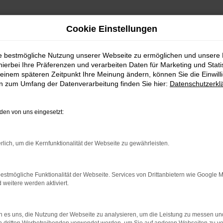
Cookie Einstellungen
ie bestmögliche Nutzung unserer Webseite zu ermöglichen und unsere
hierbei Ihre Präferenzen und verarbeiten Daten für Marketing und Stati
einem späteren Zeitpunkt Ihre Meinung ändern, können Sie die Einwillig
ut günstig kaufen
en zum Umfang der Datenverarbeitung finden Sie hier:
Datenschutzerkl
ut wartet.
en von uns eingesetzt:
und durch überzeugendes Fahrzeug. Sowohl das Design als auch d
dshut gleich in mehrerlei Hinsicht Geld sparen. Einerseits hand
rlich, um die Kernfunktionalität der Webseite zu gewährleisten.
n auf sich aufmerksam macht. Andererseits offerieren wir Ihnen 
rstklassige Konditionen. Natürlich reichen wir diese Vorteile be
– sowohl für Neuwagen als auch für ein Gebrauchtfahrzeug, eine
estmögliche Funktionalität der Webseite. Services von Drittanbietern wie Google 
eitere werden aktiviert.
r: Network Error
 es uns, die Nutzung der Webseite zu analysieren, um die Leistung zu messen u