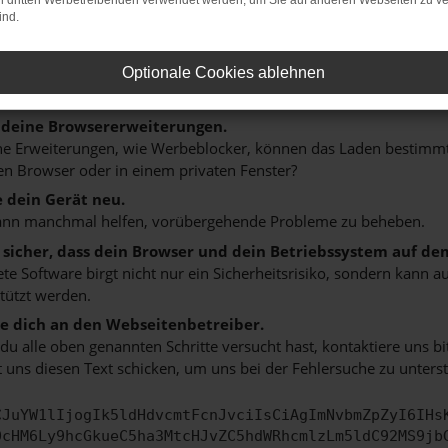
on dritten Werbetreibenden verwendet werden, um Sie auf anderen Webseiten zu ve
n ist ein Fehler aufgetreten.
ind.
 ein paar Tipps, die dir helfen können:
rüfe deine Firewall und deine Internetverbindung.
Optionale Cookies ablehnen
 andere Webseiten, zum Beispiel deine Suchmaschine?
 deine Browsererweiterungen.
 Erweiterungen, wie Werbeblocker, können das Laden bestimmter 
n Browser oder in einem privaten Fenster?
e dein Gerät neu.
ann manchmal helfen, vorübergehende Probleme zu beheben.
e sicher, dass dein Browser und dein Betriebssystem auf de
ete Software birgt nicht nur ein Sicherheitsrisiko, sondern kann
tützt werden.
 dich an den Webseitenbetreiber.
u alle oben genannten Schritte versucht hast, kontaktiere uns 
 uns diesen Text schicken, um uns bei der Fehlersuche zu unterst
CJuYW1lIjogIk5ldHdvcmtFcnJvciIsCiAgImNvbmZpZyI6IHs
0cHM6Ly9hcGkueC5ha3MtcHJvZC5hdWRhcmlzLm5ldC92MS9jb