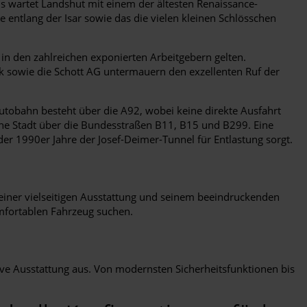
ls wartet Landshut mit einem der ältesten Renaissance-
 entlang der Isar sowie das die vielen kleinen Schlösschen
 in den zahlreichen exponierten Arbeitgebern gelten.
k sowie die Schott AG untermauern den exzellenten Ruf der
tobahn besteht über die A92, wobei keine direkte Ausfahrt
che Stadt über die Bundesstraßen B11, B15 und B299. Eine
e der 1990er Jahre der Josef-Deimer-Tunnel für Entlastung sorgt.
 seiner vielseitigen Ausstattung und seinem beeindruckenden
omfortablen Fahrzeug suchen.
ive Ausstattung aus. Von modernsten Sicherheitsfunktionen bis