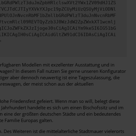
lbGRdPWlzT3duJmZpbHRlclswXVt2YWx1ZV09dHJ1ZS
TVCJTdCJTIyYXVkYXJpc19pZCUyMiUzQSUyMjViODNl
dPUlOJnNvcnRbMF1bZmllbGRdPWlzT3duJnNvcnRbMF
VtvcmRlcl09REVTQyZzb3J0WzJdW2ZpZWxkXT1wcmlj
gICJoZWFkZXJzIjoge30sCiAgICAiYm9keSI6IG51bG
iIKICAgIH0sCiAgICAidGltZW91dCI6IDAsCiAgICAi
=
erfügbaren Modellen mit exzellenter Ausstattung und in
wagen? In diesem Fall nutzen Sie gerne unseren Konfigurator
iger aber dennoch neuwertig ist eine Tageszulassung, die
hreswagen, der meist schon aus der aktuellen
ohe Friedensfest gefeiert. Wenn man so will, belegt diese
 Jahrhundert handelte es sich um einen Bischofssitz und im
um eine der größten deutschen Städte und ein bedeutendes
te Familie Europas galten.
Des Weiteren ist die mittelalterliche Stadtmauer vielerorts