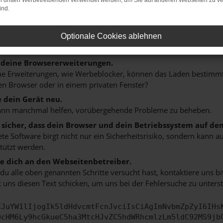
on dritten Werbetreibenden verwendet werden, um Sie auf anderen Webseiten zu ve
n ist ein Fehler aufgetreten.
ind.
 ein paar Tipps, die dir helfen können:
rüfe deine Firewall und deine Internetverbindung.
Optionale Cookies ablehnen
 andere Webseiten, zum Beispiel deine Suchmaschine?
 deine Browsererweiterungen.
 Erweiterungen, wie Werbeblocker, können das Laden bestimmter 
n Browser oder in einem privaten Fenster?
e dein Gerät neu.
ann manchmal helfen, vorübergehende Probleme zu beheben.
e sicher, dass dein Browser und dein Betriebssystem auf de
ete Software birgt nicht nur ein Sicherheitsrisiko, sondern kann
tützt werden.
 dich an den Webseitenbetreiber.
u alle oben genannten Schritte versucht hast, kontaktiere uns 
 uns diesen Text schicken, um uns bei der Fehlersuche zu unterst
CJuYW1lIjogIk5ldHdvcmtFcnJvciIsCiAgImNvbmZpZyI6IHs
0cHM6Ly9hcGkueC5ha3MtcHJvZC5hdWRhcmlzLm5ldC92MS9jb