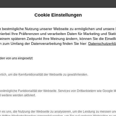
Cookie Einstellungen
ie bestmögliche Nutzung unserer Webseite zu ermöglichen und unsere
hierbei Ihre Präferenzen und verarbeiten Daten für Marketing und Stati
einem späteren Zeitpunkt Ihre Meinung ändern, können Sie die Einwillig
tig kaufen
en zum Umfang der Datenverarbeitung finden Sie hier:
Datenschutzerkl
t.
en von uns eingesetzt:
ch überzeugendes Fahrzeug. Sowohl das Design als auch die „inn
in mehrerlei Hinsicht Geld sparen. Einerseits handelt es sich u
rlich, um die Kernfunktionalität der Webseite zu gewährleisten.
fmerksam macht. Andererseits offerieren wir Ihnen unschlagbar gü
Konditionen. Natürlich reichen wir diese Vorteile beim Kauf eine
wagen als auch für ein Gebrauchtfahrzeug, eine Tageszulassung 
estmögliche Funktionalität der Webseite. Services von Drittanbietern wie Google 
eitere werden aktiviert.
r: Network Error
 es uns, die Nutzung der Webseite zu analysieren, um die Leistung zu messen u