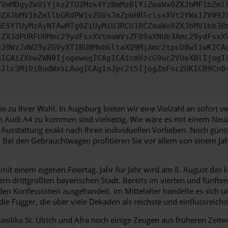
TVmMDgyZmViYjkzZTU2Mzk4YzBmMzBlYiZmaWx0ZXJbMF1bZml
0ZXJbMV1bZmllbGRdPW1vZGVsJmZpbHRlclsxXVt2YWx1ZV09J
GE5YTUyMzAyNTAwMTg0ZiUyMiU3RCU1RCZmaWx0ZXJbMV1bb3B
kZXJdPURFU0Mmc29ydFsxXVtmaWVsZF09aXNUb3Amc29ydFsxX
3J0WzJdW29yZGVyXT1BU0MmbGltaXQ9MjAmc2tpcD0wIiwKICA
gICAiZXhwZWN0IjogewogICAgICAicmVzcG9uc2VUeXBlIjogI
3Jlc3MiOiBudWxsLAogICAgInJpc2t5IjogZmFsc2UKICB9Cn0
zu Ihrer Wahl. In Augsburg bieten wir eine Vielzahl an sofort v
en Audi A4 zu kommen sind vielseitig. Wie wäre es mit einem Neu
usstattung exakt nach Ihren individuellen Vorlieben. Noch günst
t. Bei den Gebrauchtwagen profitieren Sie vor allem von einem Ja
mit einem eigenen Feiertag. Jahr für Jahr wird am 8. August das H
 drittgrößten bayerischen Stadt. Bereits im vierten und fünften
den Konfessionen ausgehandelt. Im Mittelalter handelte es sich 
ie Fugger, die über viele Dekaden als reichste und einflussreichs
ika St. Ulrich und Afra noch einige Zeugen aus früheren Zeiten. 