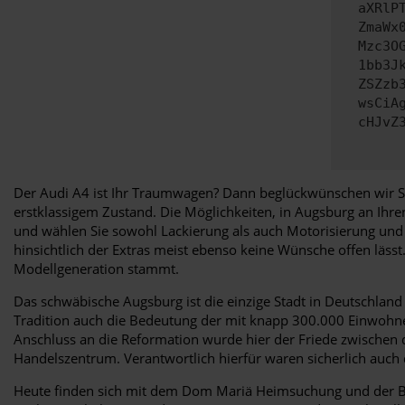
aXRlP
ZmaWx
Mzc3O
1bb3J
ZSZzb
wsCiA
cHJvZ
Der Audi A4 ist Ihr Traumwagen? Dann beglückwünschen wir Sie 
erstklassigem Zustand. Die Möglichkeiten, in Augsburg an Ihr
und wählen Sie sowohl Lackierung als auch Motorisierung und A
hinsichtlich der Extras meist ebenso keine Wünsche offen läss
Modellgeneration stammt.
Das schwäbische Augsburg ist die einzige Stadt in Deutschland 
Tradition auch die Bedeutung der mit knapp 300.000 Einwohnern
Anschluss an die Reformation wurde hier der Friede zwischen 
Handelszentrum. Verantwortlich hierfür waren sicherlich auch d
Heute finden sich mit dem Dom Mariä Heimsuchung und der Basil