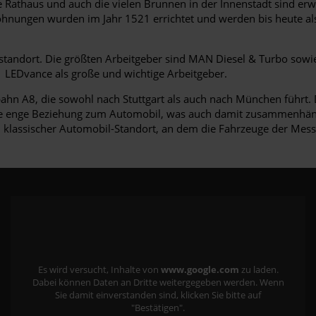
 Rathaus und auch die vielen Brunnen in der Innenstadt sind erw
ohnungen wurden im Jahr 1521 errichtet und werden bis heute al
standort. Die größten Arbeitgeber sind MAN Diesel & Turbo sowi
LEDvance als große und wichtige Arbeitgeber.
obahn A8, die sowohl nach Stuttgart als auch nach München führt
ne enge Beziehung zum Automobil, was auch damit zusammenhängt
n klassischer Automobil-Standort, an dem die Fahrzeuge der Mes
Es wird versucht, Inhalte von
www.google.com
zu laden.
Dabei können Daten an Dritte weitergegeben werden. Wenn
Sie damit einverstanden sind, klicken Sie bitte auf
"Bestätigen".