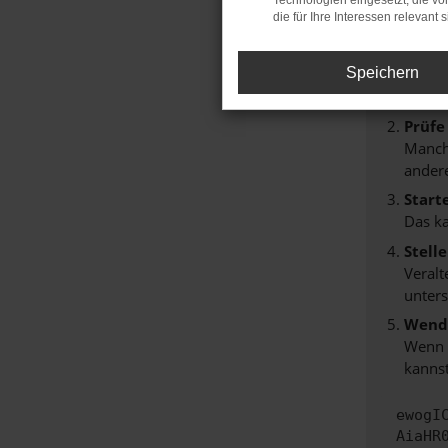
Technologien eingesetzt, die v
Beim Lade
die für Ihre Interessen relevant s
Hier sind
Speichern
Überp
Laden
Prüfe
Manche
andere
Start
Das k
Stell
Veralt
unters
Wende
Wenn d
kannst
ewogI
AiaHR