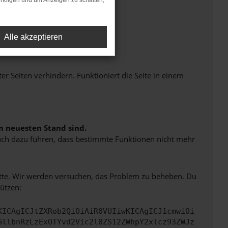
rfolgen und um Anzeigen zu schalten,
Alle akzeptieren
Seiten verhindern. Funktioniert die Seite in einem
m neuesten Stand sind.
 auch dazu führen, dass bestimmte Funktionen nicht mehr
bitte. Wir werden versuchen, das Problem zu beheben. Du
ützen:
KICAgICJtZXRob2QiOiAiR0VUIiwKICAgICJ1cmwiOi
GllbnRzLzExOTYvd2Vic2l0ZS12ZWhpY2xlcz93ZWJz