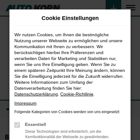
Zum
Hauptinhalt
Cookie Einstellungen
springen
Wir nutzen Cookies, um Ihnen die bestmögliche
Nutzung unserer Webseite zu ermöglichen und unsere
Kommunikation mit Ihnen zu verbessern. Wir
berücksichtigen hierbei Ihre Präferenzen und
verarbeiten Daten für Marketing und Statistiken nur,
wenn Sie uns Ihre Einwilligung geben. Wenn Sie zu
einem späteren Zeitpunkt Ihre Meinung ändern, können
Sie die Einwilligung jederzeit für die Zukunft widerrufen.
Weitere Informationen zum Umfang der
Datenverarbeitung finden Sie hier:
Kundenmeinungen
Datenschutzerklärung
,
Cookie-Richtlinie
.
Ihre Meinung ist uns wichtig
Impressum
Startseite
Unternehmen
Kundenmeinungen
Folgende Kategorien von Cookies werden von uns eingesetzt:
Essentiell
Diese Technologien sind erforderlich, um die
Bewertungsformular
Kernfunktionalität der Webseite zu gewährleisten.