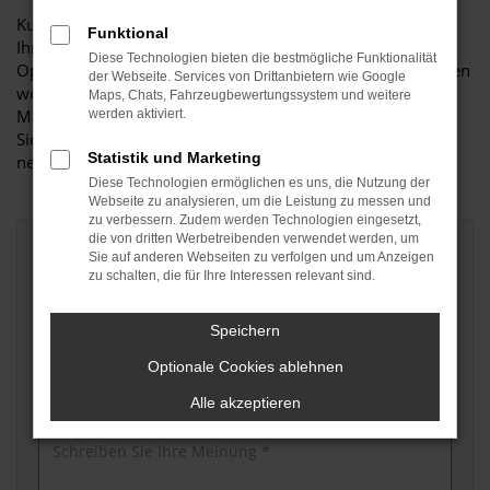
Kurzinfo zu Ihren Daten:
Funktional
Ihre Angaben werden ausschließlich zur Auswertung und
Diese Technologien bieten die bestmögliche Funktionalität
Optimierung unseres Kundenservices verwendet. Ihre Daten
der Webseite. Services von Drittanbietern wie Google
werden weder an Dritte ausgegeben noch für
Maps, Chats, Fahrzeugbewertungssystem und weitere
Marketingzwecke in jeglicher Form verwendet. Hier finden
werden aktiviert.
Sie unsere
Datenschutzrichtlinien
. Danke das Sie sich Zeit
Statistik und Marketing
nehmen.
Diese Technologien ermöglichen es uns, die Nutzung der
Webseite zu analysieren, um die Leistung zu messen und
zu verbessern. Zudem werden Technologien eingesetzt,
die von dritten Werbetreibenden verwendet werden, um
Vorname *
Sie auf anderen Webseiten zu verfolgen und um Anzeigen
zu schalten, die für Ihre Interessen relevant sind.
Speichern
Nachname *
Optionale Cookies ablehnen
Alle akzeptieren
Ihre Meinung *