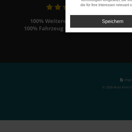
Technologien eingesetzt, die v
die für Ihre Interessen relevant s
100%
Weiterempfehlungen
Speichern
100%
Fahrzeug wie beschrieben
Impr
© 2026 Auto Korn G