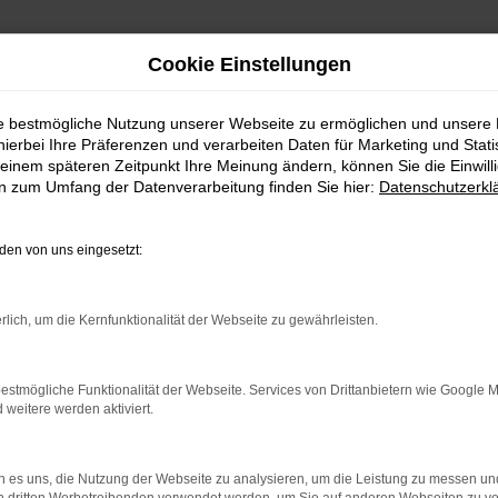
Cookie Einstellungen
ie bestmögliche Nutzung unserer Webseite zu ermöglichen und unsere
hierbei Ihre Präferenzen und verarbeiten Daten für Marketing und Stati
einem späteren Zeitpunkt Ihre Meinung ändern, können Sie die Einwillig
en zum Umfang der Datenverarbeitung finden Sie hier:
Datenschutzerkl
en von uns eingesetzt:
rlich, um die Kernfunktionalität der Webseite zu gewährleisten.
estmögliche Funktionalität der Webseite. Services von Drittanbietern wie Google 
eitere werden aktiviert.
Es wird versucht, Inhalte von
www.google.com
zu laden.
Dabei können Daten an Dritte weitergegeben werden. Wenn
 es uns, die Nutzung der Webseite zu analysieren, um die Leistung zu messen u
Sie damit einverstanden sind, klicken Sie bitte auf