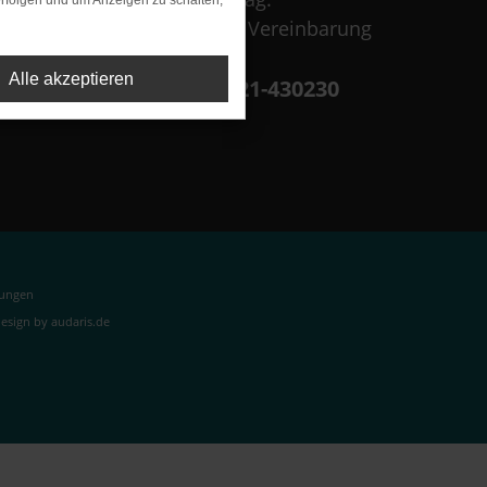
rfolgen und um Anzeigen zu schalten,
Termine nach Vereinbarung
Alle akzeptieren
+49 9421-430230
lungen
sign by audaris.de