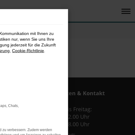
 Kommunikation mit Ihnen zu
stiken nur, wenn Sie uns Ihre
ung jederzeit für die Zukunft
ärung
,
Cookie-Richtlinie
.
Öffnungszeiten & Kontakt
Maps, Chats,
Montag bis Freitag:
09.00 – 12.00 Uhr
13.30 – 18.00 Uhr
nd zu verbessern. Zudem werden
Samstag: