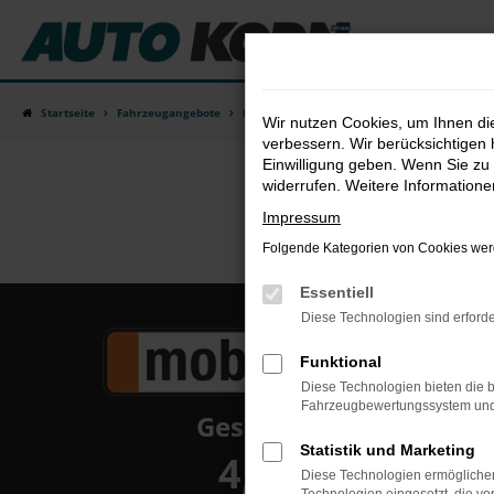
Zum
Hauptinhalt
springen
Startseite
Fahrzeugangebote
Fahrzeugsuche
Wir nutzen Cookies, um Ihnen d
verbessern. Wir berücksichtigen 
Einwilligung geben. Wenn Sie zu 
widerrufen. Weitere Information
Impressum
Folgende Kategorien von Cookies werd
Essentiell
Diese Technologien sind erforde
Funktional
Diese Technologien bieten die b
Fahrzeugbewertungssystem und w
Gesamt
Statistik und Marketing
4,8
Diese Technologien ermöglichen