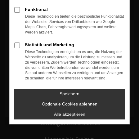
100%
Weiterempfehlungen
100%
Fahrzeug wie beschrieben
Funktional
Diese Technologien bieten die bestmögliche Funktionalität
der Webseite. Services von Drittanbietern wie Google
Maps, Chats, Fahrzeugbewertungssystem und weitere
werden aktiviert.
Statistik und Marketing
Diese Technologien ermöglichen es uns, die Nutzung der
Es wird versucht, Inhalte von
www.google.com
zu laden. Dabei
Webseite zu analysieren, um die Leistung zu messen und
können Daten an Dritte weitergegeben werden. Wenn Sie damit
zu verbessern. Zudem werden Technologien eingesetzt,
einverstanden sind, klicken Sie bitte auf "Bestätigen".
die von dritten Werbetreibenden verwendet werden, um
Sie auf anderen Webseiten zu verfolgen und um Anzeigen
zu schalten, die für Ihre Interessen relevant sind.
Bestätigen
Speichern
Optionale Cookies ablehnen
Alle akzeptieren
Öffnungszeiten & Kontakt