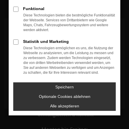
100%
Weiterempfehlungen
100%
Fahrzeug wie beschrieben
Funktional
Diese Technologien bieten die bestmögliche Funktionalität
der Webseite. Services von Drittanbietern wie Google
Maps, Chats, Fahrzeugbewertungssystem und weitere
werden aktiviert.
Statistik und Marketing
Diese Technologien ermöglichen es uns, die Nutzung der
Es wird versucht, Inhalte von
www.google.com
zu laden. Dabei
Webseite zu analysieren, um die Leistung zu messen und
können Daten an Dritte weitergegeben werden. Wenn Sie damit
zu verbessern. Zudem werden Technologien eingesetzt,
einverstanden sind, klicken Sie bitte auf "Bestätigen".
die von dritten Werbetreibenden verwendet werden, um
Sie auf anderen Webseiten zu verfolgen und um Anzeigen
zu schalten, die für Ihre Interessen relevant sind.
Bestätigen
Speichern
Optionale Cookies ablehnen
Alle akzeptieren
Öffnungszeiten & Kontakt