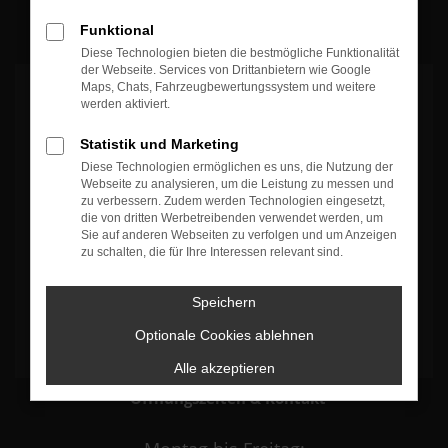
100%
Weiterempfehlungen
100%
Fahrzeug wie beschrieben
Funktional
Diese Technologien bieten die bestmögliche Funktionalität
der Webseite. Services von Drittanbietern wie Google
Maps, Chats, Fahrzeugbewertungssystem und weitere
werden aktiviert.
Statistik und Marketing
Diese Technologien ermöglichen es uns, die Nutzung der
Es wird versucht, Inhalte von
www.google.com
zu laden. Dabei
Webseite zu analysieren, um die Leistung zu messen und
können Daten an Dritte weitergegeben werden. Wenn Sie damit
zu verbessern. Zudem werden Technologien eingesetzt,
einverstanden sind, klicken Sie bitte auf "Bestätigen".
die von dritten Werbetreibenden verwendet werden, um
Sie auf anderen Webseiten zu verfolgen und um Anzeigen
zu schalten, die für Ihre Interessen relevant sind.
Bestätigen
Speichern
Optionale Cookies ablehnen
Alle akzeptieren
Öffnungszeiten & Kontakt