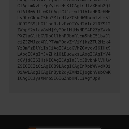
CiAgImNvbmZpZyI6IHsKICAgICJtZXRob2Qi
OiAiR0VUIiwKICAgICJ1cmwiOiAiaHR0cHM6
Ly9hcGkueC5ha3MtcHJvZC5hdWRhcmlzLm5l
dC92MS9jbGllbnRzLzExOTYvd2Vic2l0ZS12
ZWhpY2xlcy8yMjYyMDglMjMxNDM4P2ZpZWxk
PXZlaGljbGVDbGllbnRJbnRlcm5hbE51bWJl
ciZ3ZWJzaXRlPTVmMDgyZmViYjkzZTU2Mzk4
YzBmMzBlYiIsCiAgICAiaGVhZGVycyI6IHt9
LAogICAgImJvZHkiOiBudWxsLAogICAgImV4
cGVjdCI6IHsKICAgICAgInJlc3BvbnNlVHlw
ZSI6ICIiCiAgICB9LAogICAgInRpbWVvdXQi
OiAwLAogICAgInByb2dyZXNzIjogbnVsbCwK
ICAgICJyaXNreSI6IGZhbHNlCiAgfQp9