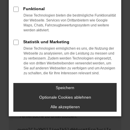
anderen Browser oder in einem privaten
Fenster?
Funktional
Starte dein Gerät neu.
Diese Technologien bieten die bestmögliche Funktionalität
der Webseite. Services von Drittanbietern wie Google
Das kann manchmal helfen, vorübergehende
Maps, Chats, Fahrzeugbewertungssystem und weitere
Probleme zu beheben.
werden aktiviert.
Stelle sicher, dass dein Browser und dein
Statistik und Marketing
Betriebssystem auf dem neuesten Stand
Diese Technologien ermöglichen es uns, die Nutzung der
sind.
Webseite zu analysieren, um die Leistung zu messen und
Veraltete Software birgt nicht nur ein
zu verbessern. Zudem werden Technologien eingesetzt,
Sicherheitsrisiko, sondern kann auch dazu
die von dritten Werbetreibenden verwendet werden, um
führen, dass bestimmte Funktionen nicht mehr
Sie auf anderen Webseiten zu verfolgen und um Anzeigen
zu schalten, die für Ihre Interessen relevant sind.
unterstützt werden.
Wende dich an den Webseitenbetreiber.
Speichern
Wenn du alle oben genannten Schritte versucht
hast, kontaktiere uns bitte. Wir werden
Optionale Cookies ablehnen
versuchen, das Problem zu beheben. Du kannst
Alle akzeptieren
uns diesen Text schicken, um uns bei der
Fehlersuche zu unterstützen:
ewogICJuYW1lIjogIk5ldHdvcmtFcnJvciIs