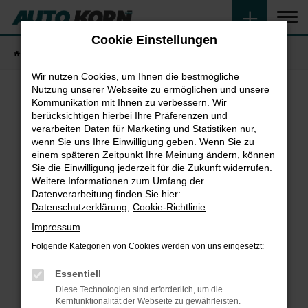
Zum
Hauptinhalt
Cookie Einstellungen
springen
Startseite
Fahrzeugangebote
Fahrzeugsuche
Wir nutzen Cookies, um Ihnen die bestmögliche
Nutzung unserer Webseite zu ermöglichen und unsere
Kommunikation mit Ihnen zu verbessern. Wir
Fehler: Network Error
berücksichtigen hierbei Ihre Präferenzen und
verarbeiten Daten für Marketing und Statistiken nur,
wenn Sie uns Ihre Einwilligung geben. Wenn Sie zu
Beim Laden ist ein Fehler aufgetreten.
einem späteren Zeitpunkt Ihre Meinung ändern, können
Hier sind ein paar Tipps, die dir helfen können:
Sie die Einwilligung jederzeit für die Zukunft widerrufen.
Weitere Informationen zum Umfang der
Überprüfe deine Firewall und deine
Datenverarbeitung finden Sie hier:
Internetverbindung.
Datenschutzerklärung
,
Cookie-Richtlinie
.
Laden andere Webseiten, zum Beispiel deine
Impressum
Suchmaschine?
Folgende Kategorien von Cookies werden von uns eingesetzt:
Prüfe deine Browsererweiterungen.
Manche Erweiterungen, wie Werbeblocker,
Essentiell
können das Laden bestimmter Seiten
Diese Technologien sind erforderlich, um die
verhindern. Funktioniert die Seite in einem
Kernfunktionalität der Webseite zu gewährleisten.