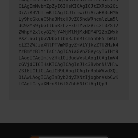
CiAgImNvbmZpZyI6IHsKICAgICJtZXRob2Qi
OiAiR0VUIiwKICAgICJ1cmwiOiAiaHR0cHM6
Ly9hcGkueC5ha3MtcHJvZC5hdWRhcmlzLm5l
dC92MS9jbGllbnRzLzExOTYvd2Vic2l0ZS12
ZWhpY2xlcy82MjY4MjMlMjMxNDM4P2ZpZWxk
PXZlaGljbGVDbGllbnRJbnRlcm5hbE51bWJl
ciZ3ZWJzaXRlPTVmMDgyZmViYjkzZTU2Mzk4
YzBmMzBlYiIsCiAgICAiaGVhZGVycyI6IHt9
LAogICAgImJvZHkiOiBudWxsLAogICAgImV4
cGVjdCI6IHsKICAgICAgInJlc3BvbnNlVHlw
ZSI6ICIiCiAgICB9LAogICAgInRpbWVvdXQi
OiAwLAogICAgInByb2dyZXNzIjogbnVsbCwK
ICAgICJyaXNreSI6IGZhbHNlCiAgfQp9