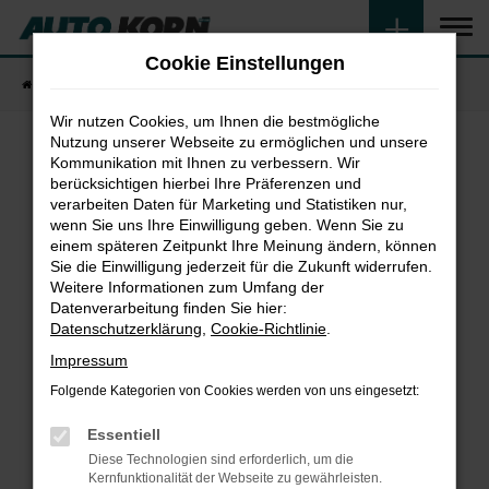
Zum
Hauptinhalt
Cookie Einstellungen
springen
Startseite
Fahrzeugangebote
Fahrzeugsuche
Wir nutzen Cookies, um Ihnen die bestmögliche
Nutzung unserer Webseite zu ermöglichen und unsere
Kommunikation mit Ihnen zu verbessern. Wir
Fehler: Network Error
berücksichtigen hierbei Ihre Präferenzen und
verarbeiten Daten für Marketing und Statistiken nur,
wenn Sie uns Ihre Einwilligung geben. Wenn Sie zu
Beim Laden ist ein Fehler aufgetreten.
einem späteren Zeitpunkt Ihre Meinung ändern, können
Hier sind ein paar Tipps, die dir helfen können:
Sie die Einwilligung jederzeit für die Zukunft widerrufen.
Weitere Informationen zum Umfang der
Überprüfe deine Firewall und deine
Datenverarbeitung finden Sie hier:
Internetverbindung.
Datenschutzerklärung
,
Cookie-Richtlinie
.
Laden andere Webseiten, zum Beispiel deine
Impressum
Suchmaschine?
Folgende Kategorien von Cookies werden von uns eingesetzt:
Prüfe deine Browsererweiterungen.
Manche Erweiterungen, wie Werbeblocker,
Essentiell
können das Laden bestimmter Seiten
Diese Technologien sind erforderlich, um die
verhindern. Funktioniert die Seite in einem
Kernfunktionalität der Webseite zu gewährleisten.