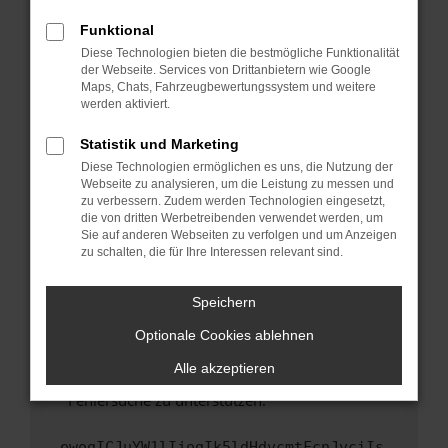
anderen Browser oder in einem privaten
Fenster?
Funktional
Starte dein Gerät neu.
Diese Technologien bieten die bestmögliche Funktionalität
der Webseite. Services von Drittanbietern wie Google
Das kann manchmal helfen, vorübergehende
Maps, Chats, Fahrzeugbewertungssystem und weitere
Probleme zu beheben.
werden aktiviert.
Stelle sicher, dass dein Browser und dein
Statistik und Marketing
Betriebssystem auf dem neuesten Stand
Diese Technologien ermöglichen es uns, die Nutzung der
sind.
Webseite zu analysieren, um die Leistung zu messen und
Veraltete Software birgt nicht nur ein
zu verbessern. Zudem werden Technologien eingesetzt,
Sicherheitsrisiko, sondern kann auch dazu
die von dritten Werbetreibenden verwendet werden, um
führen, dass bestimmte Funktionen nicht mehr
Sie auf anderen Webseiten zu verfolgen und um Anzeigen
zu schalten, die für Ihre Interessen relevant sind.
unterstützt werden.
Wende dich an den Webseitenbetreiber.
Speichern
Wenn du alle oben genannten Schritte versucht
hast, kontaktiere uns bitte. Wir werden
Optionale Cookies ablehnen
versuchen, das Problem zu beheben. Du kannst
Alle akzeptieren
uns diesen Text schicken, um uns bei der
Fehlersuche zu unterstützen:
ewogICJuYW1lIjogIk5ldHdvcmtFcnJvciIs