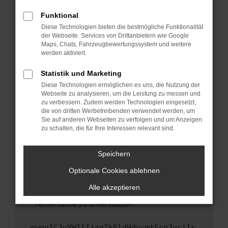
anderen Browser oder in einem privaten
Fenster?
Funktional
Starte dein Gerät neu.
Diese Technologien bieten die bestmögliche Funktionalität
der Webseite. Services von Drittanbietern wie Google
Das kann manchmal helfen, vorübergehende
Maps, Chats, Fahrzeugbewertungssystem und weitere
Probleme zu beheben.
werden aktiviert.
Stelle sicher, dass dein Browser und dein
Statistik und Marketing
Betriebssystem auf dem neuesten Stand
Diese Technologien ermöglichen es uns, die Nutzung der
sind.
Webseite zu analysieren, um die Leistung zu messen und
Veraltete Software birgt nicht nur ein
zu verbessern. Zudem werden Technologien eingesetzt,
Sicherheitsrisiko, sondern kann auch dazu
die von dritten Werbetreibenden verwendet werden, um
führen, dass bestimmte Funktionen nicht mehr
Sie auf anderen Webseiten zu verfolgen und um Anzeigen
zu schalten, die für Ihre Interessen relevant sind.
unterstützt werden.
Wende dich an den Webseitenbetreiber.
Speichern
Wenn du alle oben genannten Schritte versucht
hast, kontaktiere uns bitte. Wir werden
Optionale Cookies ablehnen
versuchen, das Problem zu beheben. Du kannst
Alle akzeptieren
uns diesen Text schicken, um uns bei der
Fehlersuche zu unterstützen:
ewogICJuYW1lIjogIk5ldHdvcmtFcnJvciIs