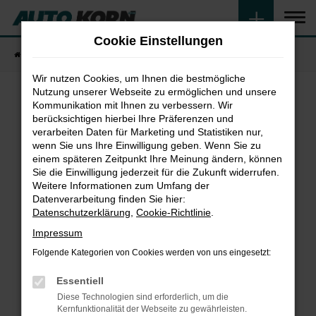
Zum
Hauptinhalt
Cookie Einstellungen
springen
Startseite
Fahrzeugangebote
Fahrzeugsuche
Wir nutzen Cookies, um Ihnen die bestmögliche
Nutzung unserer Webseite zu ermöglichen und unsere
Kommunikation mit Ihnen zu verbessern. Wir
Fehler: Network Error
berücksichtigen hierbei Ihre Präferenzen und
verarbeiten Daten für Marketing und Statistiken nur,
wenn Sie uns Ihre Einwilligung geben. Wenn Sie zu
Beim Laden ist ein Fehler aufgetreten.
einem späteren Zeitpunkt Ihre Meinung ändern, können
Hier sind ein paar Tipps, die dir helfen können:
Sie die Einwilligung jederzeit für die Zukunft widerrufen.
Weitere Informationen zum Umfang der
Überprüfe deine Firewall und deine
Datenverarbeitung finden Sie hier:
Internetverbindung.
Datenschutzerklärung
,
Cookie-Richtlinie
.
Laden andere Webseiten, zum Beispiel deine
Impressum
Suchmaschine?
Folgende Kategorien von Cookies werden von uns eingesetzt:
Prüfe deine Browsererweiterungen.
Manche Erweiterungen, wie Werbeblocker,
Essentiell
können das Laden bestimmter Seiten
Diese Technologien sind erforderlich, um die
verhindern. Funktioniert die Seite in einem
Kernfunktionalität der Webseite zu gewährleisten.