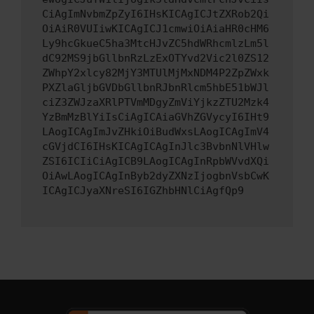
CiAgImNvbmZpZyI6IHsKICAgICJtZXRob2Qi
OiAiR0VUIiwKICAgICJ1cmwiOiAiaHR0cHM6
Ly9hcGkueC5ha3MtcHJvZC5hdWRhcmlzLm5l
dC92MS9jbGllbnRzLzExOTYvd2Vic2l0ZS12
ZWhpY2xlcy82MjY3MTUlMjMxNDM4P2ZpZWxk
PXZlaGljbGVDbGllbnRJbnRlcm5hbE51bWJl
ciZ3ZWJzaXRlPTVmMDgyZmViYjkzZTU2Mzk4
YzBmMzBlYiIsCiAgICAiaGVhZGVycyI6IHt9
LAogICAgImJvZHkiOiBudWxsLAogICAgImV4
cGVjdCI6IHsKICAgICAgInJlc3BvbnNlVHlw
ZSI6ICIiCiAgICB9LAogICAgInRpbWVvdXQi
OiAwLAogICAgInByb2dyZXNzIjogbnVsbCwK
ICAgICJyaXNreSI6IGZhbHNlCiAgfQp9