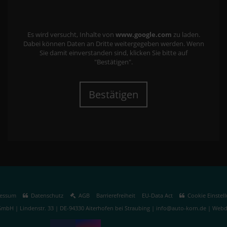
Es wird versucht, Inhalte von
www.google.com
zu laden.
Dabei können Daten an Dritte weitergegeben werden. Wenn
Sie damit einverstanden sind, klicken Sie bitte auf
"Bestätigen".
Bestätigen
essum
Datenschutz
AGB
Barrierefreiheit
EU-Data Act
Cookie Einstel
mbH | Lindenstr. 33 | DE-94330 Aiterhofen bei Straubing | info@auto-korn.de |
Webde