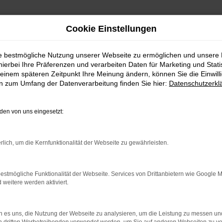
Cookie Einstellungen
ie bestmögliche Nutzung unserer Webseite zu ermöglichen und unsere
hierbei Ihre Präferenzen und verarbeiten Daten für Marketing und Stati
einem späteren Zeitpunkt Ihre Meinung ändern, können Sie die Einwillig
en zum Umfang der Datenverarbeitung finden Sie hier:
Datenschutzerkl
en von uns eingesetzt:
rlich, um die Kernfunktionalität der Webseite zu gewährleisten.
indung.
hine?
estmögliche Funktionalität der Webseite. Services von Drittanbietern wie Google 
aden bestimmter Seiten verhindern. Funktioniert die Seite in e
eitere werden aktiviert.
 zu beheben.
 es uns, die Nutzung der Webseite zu analysieren, um die Leistung zu messen u
bssystem auf dem neuesten Stand sind.