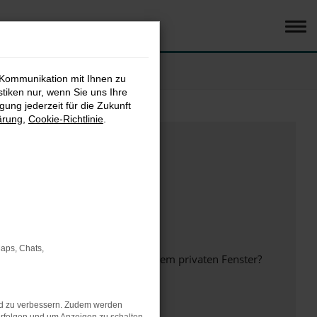
 Kommunikation mit Ihnen zu
stiken nur, wenn Sie uns Ihre
ung jederzeit für die Zukunft
ärung
,
Cookie-Richtlinie
.
Maps, Chats,
inem anderen Browser oder in einem privaten Fenster?
nd zu verbessern. Zudem werden