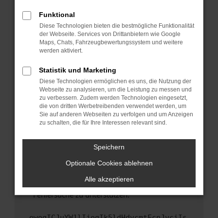
anderen Browser oder in einem privaten
Fenster?
Funktional
Starte dein Gerät neu.
Diese Technologien bieten die bestmögliche Funktionalität
der Webseite. Services von Drittanbietern wie Google
Das kann manchmal helfen, vorübergehende
Maps, Chats, Fahrzeugbewertungssystem und weitere
Probleme zu beheben.
werden aktiviert.
Stelle sicher, dass dein Browser und dein
Statistik und Marketing
Betriebssystem auf dem neuesten Stand
Diese Technologien ermöglichen es uns, die Nutzung der
sind.
Webseite zu analysieren, um die Leistung zu messen und
Veraltete Software birgt nicht nur ein
zu verbessern. Zudem werden Technologien eingesetzt,
Sicherheitsrisiko, sondern kann auch dazu
die von dritten Werbetreibenden verwendet werden, um
führen, dass bestimmte Funktionen nicht mehr
Sie auf anderen Webseiten zu verfolgen und um Anzeigen
zu schalten, die für Ihre Interessen relevant sind.
unterstützt werden.
Wende dich an den Webseitenbetreiber.
Speichern
Wenn du alle oben genannten Schritte versucht
hast, kontaktiere uns bitte. Wir werden
Optionale Cookies ablehnen
versuchen, das Problem zu beheben. Du kannst
Alle akzeptieren
uns diesen Text schicken, um uns bei der
Fehlersuche zu unterstützen:
ewogICJuYW1lIjogIk5ldHdvcmtFcnJvciIs