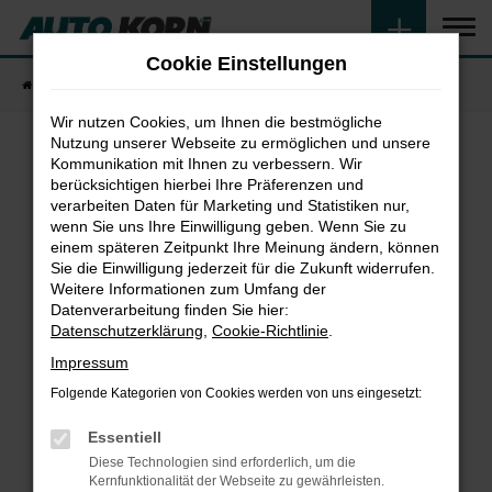
Zum
Hauptinhalt
Cookie Einstellungen
springen
Startseite
Fahrzeugangebote
Fahrzeugsuche
Wir nutzen Cookies, um Ihnen die bestmögliche
Nutzung unserer Webseite zu ermöglichen und unsere
Kommunikation mit Ihnen zu verbessern. Wir
Fehler: Network Error
berücksichtigen hierbei Ihre Präferenzen und
verarbeiten Daten für Marketing und Statistiken nur,
wenn Sie uns Ihre Einwilligung geben. Wenn Sie zu
Beim Laden ist ein Fehler aufgetreten.
einem späteren Zeitpunkt Ihre Meinung ändern, können
Hier sind ein paar Tipps, die dir helfen können:
Sie die Einwilligung jederzeit für die Zukunft widerrufen.
Weitere Informationen zum Umfang der
Überprüfe deine Firewall und deine
Datenverarbeitung finden Sie hier:
Internetverbindung.
Datenschutzerklärung
,
Cookie-Richtlinie
.
Laden andere Webseiten, zum Beispiel deine
Impressum
Suchmaschine?
Folgende Kategorien von Cookies werden von uns eingesetzt:
Prüfe deine Browsererweiterungen.
Manche Erweiterungen, wie Werbeblocker,
Essentiell
können das Laden bestimmter Seiten
Diese Technologien sind erforderlich, um die
verhindern. Funktioniert die Seite in einem
Kernfunktionalität der Webseite zu gewährleisten.