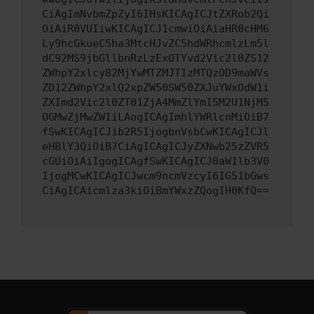
CiAgImNvbmZpZyI6IHsKICAgICJtZXRob2Qi
OiAiR0VUIiwKICAgICJ1cmwiOiAiaHR0cHM6
Ly9hcGkueC5ha3MtcHJvZC5hdWRhcmlzLm5l
dC92MS9jbGllbnRzLzExOTYvd2Vic2l0ZS12
ZWhpY2xlcy82MjYwMTZMJTIzMTQzOD9maWVs
ZD12ZWhpY2xlQ2xpZW50SW50ZXJuYWxOdW1i
ZXImd2Vic2l0ZT01ZjA4MmZlYmI5M2U1NjM5
OGMwZjMwZWIiLAogICAgImhlYWRlcnMiOiB7
fSwKICAgICJib2R5IjogbnVsbCwKICAgICJl
eHBlY3QiOiB7CiAgICAgICJyZXNwb25zZVR5
cGUiOiAiIgogICAgfSwKICAgICJ0aW1lb3V0
IjogMCwKICAgICJwcm9ncmVzcyI6IG51bGws
CiAgICAicmlza3kiOiBmYWxzZQogIH0KfQ==