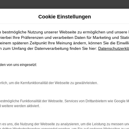
Cookie Einstellungen
ie bestmögliche Nutzung unserer Webseite zu ermöglichen und unsere
hierbei Ihre Präferenzen und verarbeiten Daten für Marketing und Stati
einem späteren Zeitpunkt Ihre Meinung ändern, können Sie die Einwillig
en zum Umfang der Datenverarbeitung finden Sie hier:
Datenschutzerkl
en von uns eingesetzt:
rlich, um die Kernfunktionalität der Webseite zu gewährleisten.
indung.
hine?
estmögliche Funktionalität der Webseite. Services von Drittanbietern wie Google 
aden bestimmter Seiten verhindern. Funktioniert die Seite in e
eitere werden aktiviert.
 zu beheben.
 es uns, die Nutzung der Webseite zu analysieren, um die Leistung zu messen u
bssystem auf dem neuesten Stand sind.