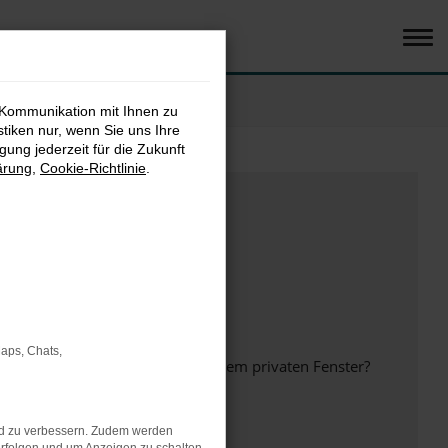
 Kommunikation mit Ihnen zu
stiken nur, wenn Sie uns Ihre
ung jederzeit für die Zukunft
ärung
,
Cookie-Richtlinie
.
Maps, Chats,
inem anderen Browser oder in einem privaten Fenster?
nd zu verbessern. Zudem werden