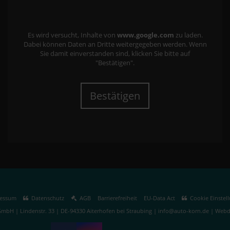
Es wird versucht, Inhalte von
www.google.com
zu laden.
Dabei können Daten an Dritte weitergegeben werden. Wenn
Sie damit einverstanden sind, klicken Sie bitte auf
"Bestätigen".
Bestätigen
essum
Datenschutz
AGB
Barrierefreiheit
EU-Data Act
Cookie Einstel
mbH | Lindenstr. 33 | DE-94330 Aiterhofen bei Straubing | info@auto-korn.de |
Webde