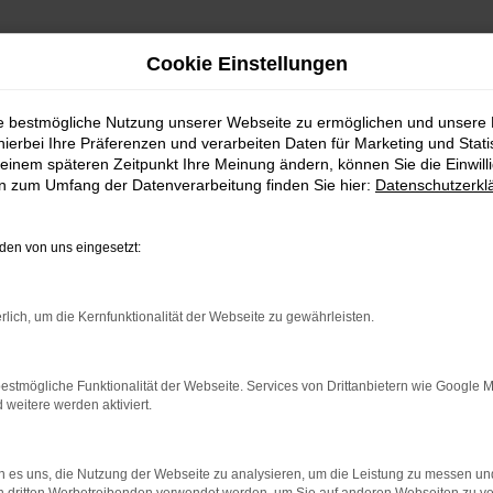
Cookie Einstellungen
ie bestmögliche Nutzung unserer Webseite zu ermöglichen und unsere
hierbei Ihre Präferenzen und verarbeiten Daten für Marketing und Stati
einem späteren Zeitpunkt Ihre Meinung ändern, können Sie die Einwillig
en zum Umfang der Datenverarbeitung finden Sie hier:
Datenschutzerkl
en von uns eingesetzt:
rlich, um die Kernfunktionalität der Webseite zu gewährleisten.
indung.
hine?
estmögliche Funktionalität der Webseite. Services von Drittanbietern wie Google 
aden bestimmter Seiten verhindern. Funktioniert die Seite in e
eitere werden aktiviert.
 zu beheben.
 es uns, die Nutzung der Webseite zu analysieren, um die Leistung zu messen u
bssystem auf dem neuesten Stand sind.