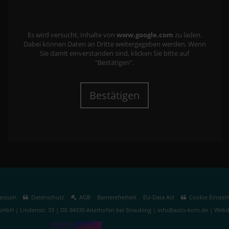
Es wird versucht, Inhalte von
www.google.com
zu laden.
Dabei können Daten an Dritte weitergegeben werden. Wenn
Sie damit einverstanden sind, klicken Sie bitte auf
"Bestätigen".
Bestätigen
essum
Datenschutz
AGB
Barrierefreiheit
EU-Data Act
Cookie Einstel
mbH | Lindenstr. 33 | DE-94330 Aiterhofen bei Straubing | info@auto-korn.de |
Webde