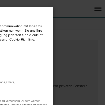
 Kommunikation mit Ihnen zu
stiken nur, wenn Sie uns Ihre
ung jederzeit für die Zukunft
ärung
,
Cookie-Richtlinie
.
Maps, Chats,
inem anderen Browser oder in einem privaten Fenster?
nd zu verbessern. Zudem werden