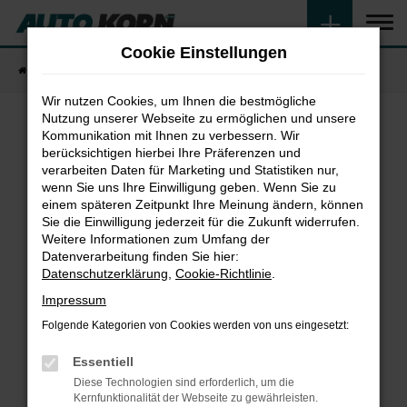
Zum
Hauptinhalt
Cookie Einstellungen
springen
Startseite
Fahrzeugangebote
Fahrzeugsuche
Wir nutzen Cookies, um Ihnen die bestmögliche
Nutzung unserer Webseite zu ermöglichen und unsere
Kommunikation mit Ihnen zu verbessern. Wir
Fehler: Network Error
berücksichtigen hierbei Ihre Präferenzen und
verarbeiten Daten für Marketing und Statistiken nur,
wenn Sie uns Ihre Einwilligung geben. Wenn Sie zu
Beim Laden ist ein Fehler aufgetreten.
einem späteren Zeitpunkt Ihre Meinung ändern, können
Hier sind ein paar Tipps, die dir helfen können:
Sie die Einwilligung jederzeit für die Zukunft widerrufen.
Weitere Informationen zum Umfang der
Überprüfe deine Firewall und deine
Datenverarbeitung finden Sie hier:
Internetverbindung.
Datenschutzerklärung
,
Cookie-Richtlinie
.
Laden andere Webseiten, zum Beispiel deine
Impressum
Suchmaschine?
Folgende Kategorien von Cookies werden von uns eingesetzt:
Prüfe deine Browsererweiterungen.
Manche Erweiterungen, wie Werbeblocker,
Essentiell
können das Laden bestimmter Seiten
Diese Technologien sind erforderlich, um die
verhindern. Funktioniert die Seite in einem
Kernfunktionalität der Webseite zu gewährleisten.