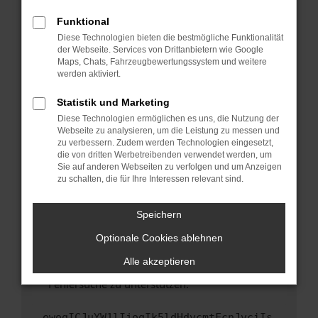
anderen Browser oder in einem privaten
Fenster?
Funktional
Starte dein Gerät neu.
Diese Technologien bieten die bestmögliche Funktionalität
der Webseite. Services von Drittanbietern wie Google
Das kann manchmal helfen, vorübergehende
Maps, Chats, Fahrzeugbewertungssystem und weitere
Probleme zu beheben.
werden aktiviert.
Stelle sicher, dass dein Browser und dein
Statistik und Marketing
Betriebssystem auf dem neuesten Stand
Diese Technologien ermöglichen es uns, die Nutzung der
sind.
Webseite zu analysieren, um die Leistung zu messen und
Veraltete Software birgt nicht nur ein
zu verbessern. Zudem werden Technologien eingesetzt,
Sicherheitsrisiko, sondern kann auch dazu
die von dritten Werbetreibenden verwendet werden, um
führen, dass bestimmte Funktionen nicht mehr
Sie auf anderen Webseiten zu verfolgen und um Anzeigen
zu schalten, die für Ihre Interessen relevant sind.
unterstützt werden.
Wende dich an den Webseitenbetreiber.
Speichern
Wenn du alle oben genannten Schritte versucht
hast, kontaktiere uns bitte. Wir werden
Optionale Cookies ablehnen
versuchen, das Problem zu beheben. Du kannst
Alle akzeptieren
uns diesen Text schicken, um uns bei der
Fehlersuche zu unterstützen:
ewogICJuYW1lIjogIk5ldHdvcmtFcnJvciIs