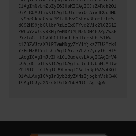
CiAgImNvbmZpZyI6IHsKICAgICJtZXRob2Qi
OiAiR0VUIiwKICAgICJ1cmwiOiAiaHR0cHM6
Ly9hcGkueC5ha3MtcHJvZC5hdWRhcmlzLm5l
dC92MS9jbGllbnRzLzExOTYvd2Vic2l0ZS12
ZWhpY2xlcy83MjYwMDYlMjMxNDM4P2ZpZWxk
PXZlaGljbGVDbGllbnRJbnRlcm5hbE51bWJl
ciZ3ZWJzaXRlPTVmMDgyZmViYjkzZTU2Mzk4
YzBmMzBlYiIsCiAgICAiaGVhZGVycyI6IHt9
LAogICAgImJvZHkiOiBudWxsLAogICAgImV4
cGVjdCI6IHsKICAgICAgInJlc3BvbnNlVHlw
ZSI6ICIiCiAgICB9LAogICAgInRpbWVvdXQi
OiAwLAogICAgInByb2dyZXNzIjogbnVsbCwK
ICAgICJyaXNreSI6IGZhbHNlCiAgfQp9