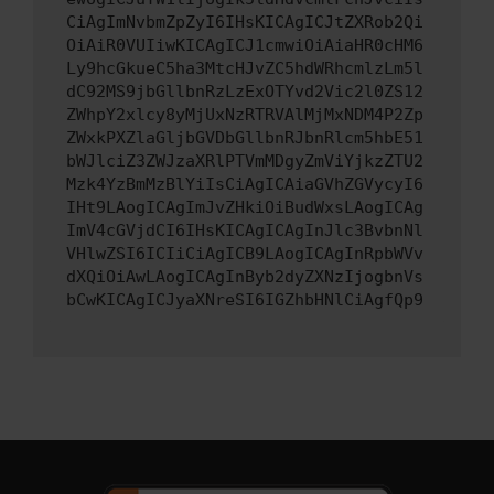
CiAgImNvbmZpZyI6IHsKICAgICJtZXRob2Qi
OiAiR0VUIiwKICAgICJ1cmwiOiAiaHR0cHM6
Ly9hcGkueC5ha3MtcHJvZC5hdWRhcmlzLm5l
dC92MS9jbGllbnRzLzExOTYvd2Vic2l0ZS12
ZWhpY2xlcy8yMjUxNzRTRVAlMjMxNDM4P2Zp
ZWxkPXZlaGljbGVDbGllbnRJbnRlcm5hbE51
bWJlciZ3ZWJzaXRlPTVmMDgyZmViYjkzZTU2
Mzk4YzBmMzBlYiIsCiAgICAiaGVhZGVycyI6
IHt9LAogICAgImJvZHkiOiBudWxsLAogICAg
ImV4cGVjdCI6IHsKICAgICAgInJlc3BvbnNl
VHlwZSI6ICIiCiAgICB9LAogICAgInRpbWVv
dXQiOiAwLAogICAgInByb2dyZXNzIjogbnVs
bCwKICAgICJyaXNreSI6IGZhbHNlCiAgfQp9