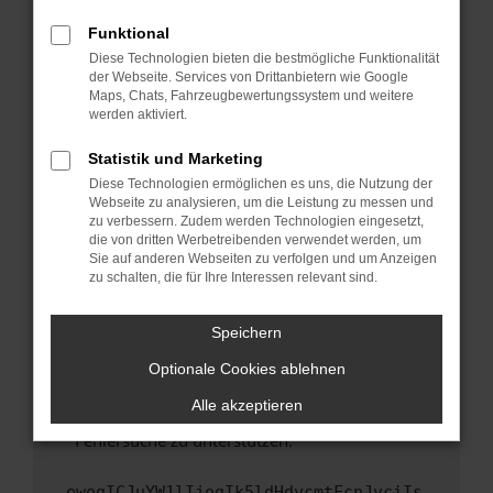
anderen Browser oder in einem privaten
Fenster?
Funktional
Starte dein Gerät neu.
Diese Technologien bieten die bestmögliche Funktionalität
der Webseite. Services von Drittanbietern wie Google
Das kann manchmal helfen, vorübergehende
Maps, Chats, Fahrzeugbewertungssystem und weitere
Probleme zu beheben.
werden aktiviert.
Stelle sicher, dass dein Browser und dein
Statistik und Marketing
Betriebssystem auf dem neuesten Stand
Diese Technologien ermöglichen es uns, die Nutzung der
sind.
Webseite zu analysieren, um die Leistung zu messen und
Veraltete Software birgt nicht nur ein
zu verbessern. Zudem werden Technologien eingesetzt,
Sicherheitsrisiko, sondern kann auch dazu
die von dritten Werbetreibenden verwendet werden, um
führen, dass bestimmte Funktionen nicht mehr
Sie auf anderen Webseiten zu verfolgen und um Anzeigen
zu schalten, die für Ihre Interessen relevant sind.
unterstützt werden.
Wende dich an den Webseitenbetreiber.
Speichern
Wenn du alle oben genannten Schritte versucht
hast, kontaktiere uns bitte. Wir werden
Optionale Cookies ablehnen
versuchen, das Problem zu beheben. Du kannst
Alle akzeptieren
uns diesen Text schicken, um uns bei der
Fehlersuche zu unterstützen:
ewogICJuYW1lIjogIk5ldHdvcmtFcnJvciIs