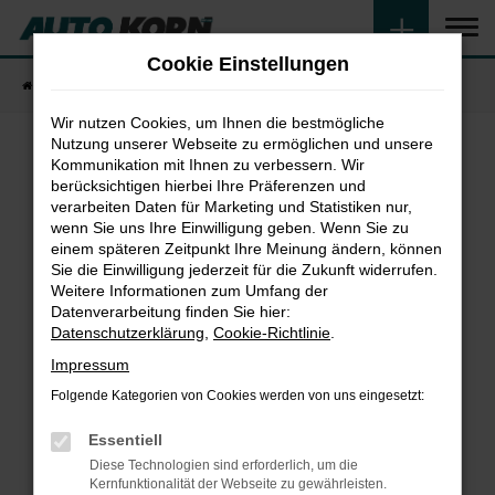
Zum
Hauptinhalt
Cookie Einstellungen
springen
Startseite
Fahrzeugangebote
Fahrzeugsuche
Wir nutzen Cookies, um Ihnen die bestmögliche
Nutzung unserer Webseite zu ermöglichen und unsere
Kommunikation mit Ihnen zu verbessern. Wir
Fehler: Network Error
berücksichtigen hierbei Ihre Präferenzen und
verarbeiten Daten für Marketing und Statistiken nur,
wenn Sie uns Ihre Einwilligung geben. Wenn Sie zu
Beim Laden ist ein Fehler aufgetreten.
einem späteren Zeitpunkt Ihre Meinung ändern, können
Hier sind ein paar Tipps, die dir helfen können:
Sie die Einwilligung jederzeit für die Zukunft widerrufen.
Weitere Informationen zum Umfang der
Überprüfe deine Firewall und deine
Datenverarbeitung finden Sie hier:
Internetverbindung.
Datenschutzerklärung
,
Cookie-Richtlinie
.
Laden andere Webseiten, zum Beispiel deine
Impressum
Suchmaschine?
Folgende Kategorien von Cookies werden von uns eingesetzt:
Prüfe deine Browsererweiterungen.
Manche Erweiterungen, wie Werbeblocker,
Essentiell
können das Laden bestimmter Seiten
Diese Technologien sind erforderlich, um die
verhindern. Funktioniert die Seite in einem
Kernfunktionalität der Webseite zu gewährleisten.