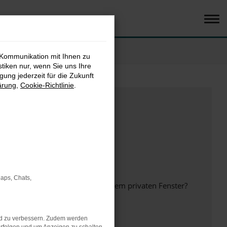
 Kommunikation mit Ihnen zu
stiken nur, wenn Sie uns Ihre
ung jederzeit für die Zukunft
ärung
,
Cookie-Richtlinie
.
Maps, Chats,
inem anderen Browser oder in einem privaten Fenster?
nd zu verbessern. Zudem werden