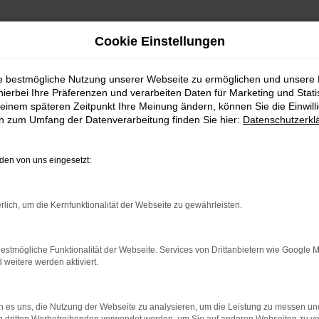
Cookie Einstellungen
ie bestmögliche Nutzung unserer Webseite zu ermöglichen und unsere
hierbei Ihre Präferenzen und verarbeiten Daten für Marketing und Stati
einem späteren Zeitpunkt Ihre Meinung ändern, können Sie die Einwillig
en zum Umfang der Datenverarbeitung finden Sie hier:
Datenschutzerkl
en von uns eingesetzt:
rlich, um die Kernfunktionalität der Webseite zu gewährleisten.
indung.
hine?
estmögliche Funktionalität der Webseite. Services von Drittanbietern wie Google 
aden bestimmter Seiten verhindern. Funktioniert die Seite in e
eitere werden aktiviert.
 zu beheben.
 es uns, die Nutzung der Webseite zu analysieren, um die Leistung zu messen u
bssystem auf dem neuesten Stand sind.