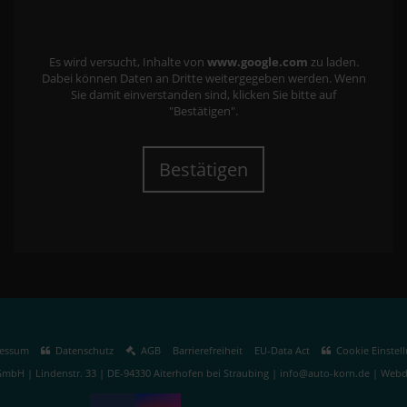
Es wird versucht, Inhalte von
www.google.com
zu laden.
Dabei können Daten an Dritte weitergegeben werden. Wenn
Sie damit einverstanden sind, klicken Sie bitte auf
"Bestätigen".
Bestätigen
essum
Datenschutz
AGB
Barrierefreiheit
EU-Data Act
Cookie Einstel
mbH | Lindenstr. 33 | DE-94330 Aiterhofen bei Straubing | info@auto-korn.de |
Webde