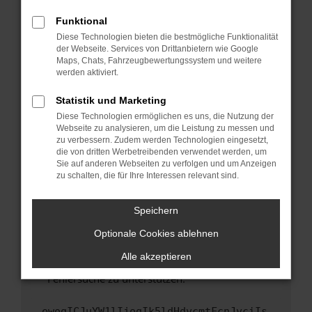
anderen Browser oder in einem privaten
Fenster?
Funktional
Starte dein Gerät neu.
Diese Technologien bieten die bestmögliche Funktionalität
der Webseite. Services von Drittanbietern wie Google
Das kann manchmal helfen, vorübergehende
Maps, Chats, Fahrzeugbewertungssystem und weitere
Probleme zu beheben.
werden aktiviert.
Stelle sicher, dass dein Browser und dein
Statistik und Marketing
Betriebssystem auf dem neuesten Stand
Diese Technologien ermöglichen es uns, die Nutzung der
sind.
Webseite zu analysieren, um die Leistung zu messen und
Veraltete Software birgt nicht nur ein
zu verbessern. Zudem werden Technologien eingesetzt,
Sicherheitsrisiko, sondern kann auch dazu
die von dritten Werbetreibenden verwendet werden, um
führen, dass bestimmte Funktionen nicht mehr
Sie auf anderen Webseiten zu verfolgen und um Anzeigen
zu schalten, die für Ihre Interessen relevant sind.
unterstützt werden.
Wende dich an den Webseitenbetreiber.
Speichern
Wenn du alle oben genannten Schritte versucht
hast, kontaktiere uns bitte. Wir werden
Optionale Cookies ablehnen
versuchen, das Problem zu beheben. Du kannst
Alle akzeptieren
uns diesen Text schicken, um uns bei der
Fehlersuche zu unterstützen:
ewogICJuYW1lIjogIk5ldHdvcmtFcnJvciIs