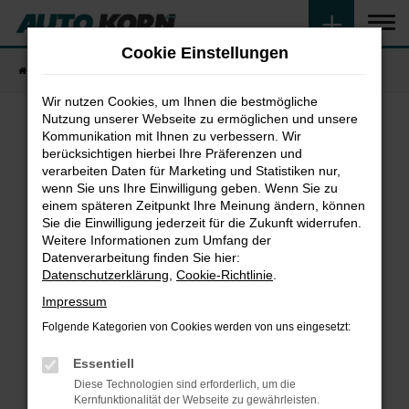
Zum
Hauptinhalt
Cookie Einstellungen
springen
Startseite
Fahrzeugangebote
Fahrzeugsuche
Wir nutzen Cookies, um Ihnen die bestmögliche
Nutzung unserer Webseite zu ermöglichen und unsere
Kommunikation mit Ihnen zu verbessern. Wir
Fehler: Network Error
berücksichtigen hierbei Ihre Präferenzen und
verarbeiten Daten für Marketing und Statistiken nur,
wenn Sie uns Ihre Einwilligung geben. Wenn Sie zu
Beim Laden ist ein Fehler aufgetreten.
einem späteren Zeitpunkt Ihre Meinung ändern, können
Hier sind ein paar Tipps, die dir helfen können:
Sie die Einwilligung jederzeit für die Zukunft widerrufen.
Weitere Informationen zum Umfang der
Überprüfe deine Firewall und deine
Datenverarbeitung finden Sie hier:
Internetverbindung.
Datenschutzerklärung
,
Cookie-Richtlinie
.
Laden andere Webseiten, zum Beispiel deine
Impressum
Suchmaschine?
Folgende Kategorien von Cookies werden von uns eingesetzt:
Prüfe deine Browsererweiterungen.
Manche Erweiterungen, wie Werbeblocker,
Essentiell
können das Laden bestimmter Seiten
Diese Technologien sind erforderlich, um die
verhindern. Funktioniert die Seite in einem
Kernfunktionalität der Webseite zu gewährleisten.