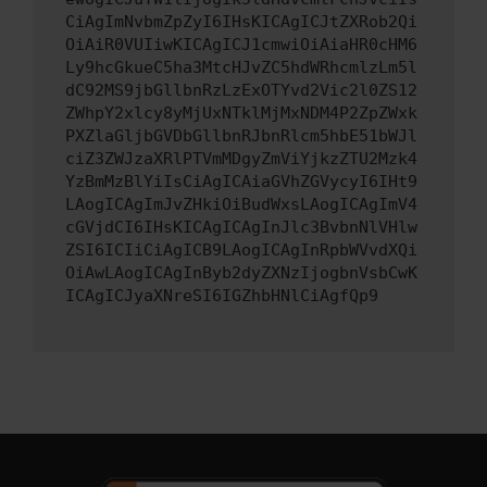
CiAgImNvbmZpZyI6IHsKICAgICJtZXRob2Qi
OiAiR0VUIiwKICAgICJ1cmwiOiAiaHR0cHM6
Ly9hcGkueC5ha3MtcHJvZC5hdWRhcmlzLm5l
dC92MS9jbGllbnRzLzExOTYvd2Vic2l0ZS12
ZWhpY2xlcy8yMjUxNTklMjMxNDM4P2ZpZWxk
PXZlaGljbGVDbGllbnRJbnRlcm5hbE51bWJl
ciZ3ZWJzaXRlPTVmMDgyZmViYjkzZTU2Mzk4
YzBmMzBlYiIsCiAgICAiaGVhZGVycyI6IHt9
LAogICAgImJvZHkiOiBudWxsLAogICAgImV4
cGVjdCI6IHsKICAgICAgInJlc3BvbnNlVHlw
ZSI6ICIiCiAgICB9LAogICAgInRpbWVvdXQi
OiAwLAogICAgInByb2dyZXNzIjogbnVsbCwK
ICAgICJyaXNreSI6IGZhbHNlCiAgfQp9