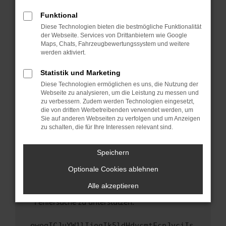
anderen Browser oder in einem privaten
Fenster?
Funktional
Starte dein Gerät neu.
Diese Technologien bieten die bestmögliche Funktionalität
der Webseite. Services von Drittanbietern wie Google
Das kann manchmal helfen, vorübergehende
Maps, Chats, Fahrzeugbewertungssystem und weitere
Probleme zu beheben.
werden aktiviert.
Stelle sicher, dass dein Browser und dein
Statistik und Marketing
Betriebssystem auf dem neuesten Stand
Diese Technologien ermöglichen es uns, die Nutzung der
sind.
Webseite zu analysieren, um die Leistung zu messen und
Veraltete Software birgt nicht nur ein
zu verbessern. Zudem werden Technologien eingesetzt,
Sicherheitsrisiko, sondern kann auch dazu
die von dritten Werbetreibenden verwendet werden, um
führen, dass bestimmte Funktionen nicht mehr
Sie auf anderen Webseiten zu verfolgen und um Anzeigen
zu schalten, die für Ihre Interessen relevant sind.
unterstützt werden.
Wende dich an den Webseitenbetreiber.
Speichern
Wenn du alle oben genannten Schritte versucht
hast, kontaktiere uns bitte. Wir werden
Optionale Cookies ablehnen
versuchen, das Problem zu beheben. Du kannst
Alle akzeptieren
uns diesen Text schicken, um uns bei der
Fehlersuche zu unterstützen:
ewogICJuYW1lIjogIk5ldHdvcmtFcnJvciIs