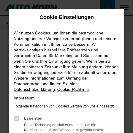
Zum
Hauptinhalt
Cookie Einstellungen
springen
Startseite
Fahrzeugangebote
Fahrzeugsuche
Wir nutzen Cookies, um Ihnen die bestmögliche
Nutzung unserer Webseite zu ermöglichen und unsere
Kommunikation mit Ihnen zu verbessern. Wir
Fehler: Network Error
berücksichtigen hierbei Ihre Präferenzen und
verarbeiten Daten für Marketing und Statistiken nur,
wenn Sie uns Ihre Einwilligung geben. Wenn Sie zu
Beim Laden ist ein Fehler aufgetreten.
einem späteren Zeitpunkt Ihre Meinung ändern, können
Hier sind ein paar Tipps, die dir helfen können:
Sie die Einwilligung jederzeit für die Zukunft widerrufen.
Weitere Informationen zum Umfang der
Überprüfe deine Firewall und deine
Datenverarbeitung finden Sie hier:
Internetverbindung.
Datenschutzerklärung
,
Cookie-Richtlinie
.
Laden andere Webseiten, zum Beispiel deine
Impressum
Suchmaschine?
Folgende Kategorien von Cookies werden von uns eingesetzt:
Prüfe deine Browsererweiterungen.
Manche Erweiterungen, wie Werbeblocker,
Essentiell
können das Laden bestimmter Seiten
Diese Technologien sind erforderlich, um die
verhindern. Funktioniert die Seite in einem
Kernfunktionalität der Webseite zu gewährleisten.