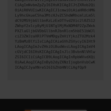
CiAgImNvbmZpZyI6IHsKICAgICJtZXRob2Qi
OiAiR0VUIiwKICAgICJ1cmwiOiAiaHR0cHM6
Ly9hcGkueC5ha3MtcHJvZC5hdWRhcmlzLm5l
dC92MS9jbGllbnRzLzExOTYvd2Vic2l0ZS12
ZWhpY2xlcy8yMjU1NTglMjMxNDM4P2ZpZWxk
PXZlaGljbGVDbGllbnRJbnRlcm5hbE51bWJl
ciZ3ZWJzaXRlPTVmMDgyZmViYjkzZTU2Mzk4
YzBmMzBlYiIsCiAgICAiaGVhZGVycyI6IHt9
LAogICAgImJvZHkiOiBudWxsLAogICAgImV4
cGVjdCI6IHsKICAgICAgInJlc3BvbnNlVHlw
ZSI6ICIiCiAgICB9LAogICAgInRpbWVvdXQi
OiAwLAogICAgInByb2dyZXNzIjogbnVsbCwK
ICAgICJyaXNreSI6IGZhbHNlCiAgfQp9