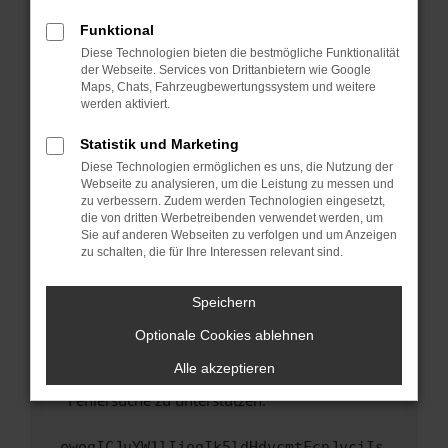
anderen Browser oder in einem privaten
Fenster?
Funktional
Starte dein Gerät neu.
Diese Technologien bieten die bestmögliche Funktionalität
der Webseite. Services von Drittanbietern wie Google
Das kann manchmal helfen, vorübergehende
Maps, Chats, Fahrzeugbewertungssystem und weitere
Probleme zu beheben.
werden aktiviert.
Stelle sicher, dass dein Browser und dein
Statistik und Marketing
Betriebssystem auf dem neuesten Stand
Diese Technologien ermöglichen es uns, die Nutzung der
sind.
Webseite zu analysieren, um die Leistung zu messen und
Veraltete Software birgt nicht nur ein
zu verbessern. Zudem werden Technologien eingesetzt,
Sicherheitsrisiko, sondern kann auch dazu
die von dritten Werbetreibenden verwendet werden, um
führen, dass bestimmte Funktionen nicht mehr
Sie auf anderen Webseiten zu verfolgen und um Anzeigen
zu schalten, die für Ihre Interessen relevant sind.
unterstützt werden.
Wende dich an den Webseitenbetreiber.
Speichern
Wenn du alle oben genannten Schritte versucht
hast, kontaktiere uns bitte. Wir werden
Optionale Cookies ablehnen
versuchen, das Problem zu beheben. Du kannst
Alle akzeptieren
uns diesen Text schicken, um uns bei der
Fehlersuche zu unterstützen:
ewogICJuYW1lIjogIk5ldHdvcmtFcnJvciIs