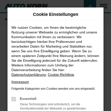
Zum
Hauptinhalt
Cookie Einstellungen
springen
Startseite
Fahrzeugangebote
Fahrzeugsuche
Wir nutzen Cookies, um Ihnen die bestmögliche
Nutzung unserer Webseite zu ermöglichen und unsere
Kommunikation mit Ihnen zu verbessern. Wir
Fehler: Network Error
berücksichtigen hierbei Ihre Präferenzen und
verarbeiten Daten für Marketing und Statistiken nur,
wenn Sie uns Ihre Einwilligung geben. Wenn Sie zu
Beim Laden ist ein Fehler aufgetreten.
einem späteren Zeitpunkt Ihre Meinung ändern, können
Hier sind ein paar Tipps, die dir helfen können:
Sie die Einwilligung jederzeit für die Zukunft widerrufen.
Weitere Informationen zum Umfang der
Überprüfe deine Firewall und deine
Datenverarbeitung finden Sie hier:
Internetverbindung.
Datenschutzerklärung
,
Cookie-Richtlinie
.
Laden andere Webseiten, zum Beispiel deine
Impressum
Suchmaschine?
Folgende Kategorien von Cookies werden von uns eingesetzt:
Prüfe deine Browsererweiterungen.
Manche Erweiterungen, wie Werbeblocker,
Essentiell
können das Laden bestimmter Seiten
Diese Technologien sind erforderlich, um die
verhindern. Funktioniert die Seite in einem
Kernfunktionalität der Webseite zu gewährleisten.