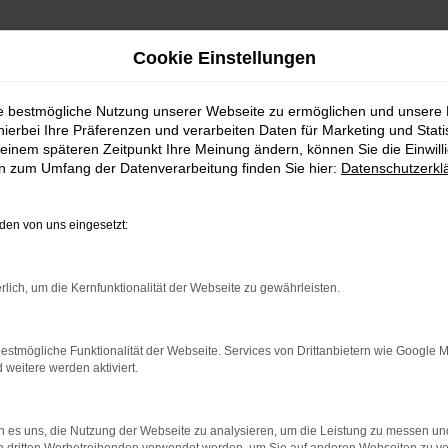
Cookie Einstellungen
ie bestmögliche Nutzung unserer Webseite zu ermöglichen und unsere
hierbei Ihre Präferenzen und verarbeiten Daten für Marketing und Stati
einem späteren Zeitpunkt Ihre Meinung ändern, können Sie die Einwillig
en zum Umfang der Datenverarbeitung finden Sie hier:
Datenschutzerkl
en von uns eingesetzt:
rlich, um die Kernfunktionalität der Webseite zu gewährleisten.
indung.
hine?
estmögliche Funktionalität der Webseite. Services von Drittanbietern wie Google 
aden bestimmter Seiten verhindern. Funktioniert die Seite in e
eitere werden aktiviert.
 zu beheben.
 es uns, die Nutzung der Webseite zu analysieren, um die Leistung zu messen u
bssystem auf dem neuesten Stand sind.