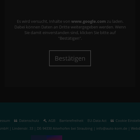
Es wird versucht, Inhalte von
www.google.com
zu laden.
Dabei können Daten an Dritte weitergegeben werden. Wenn
Sie damit einverstanden sind, klicken Sie bitte auf
"Bestätigen".
Bestätigen
essum
Datenschutz
AGB
Barrierefreiheit
EU-Data Act
Cookie Einstel
mbH | Lindenstr. 33 | DE-94330 Aiterhofen bei Straubing | info@auto-korn.de |
Webde