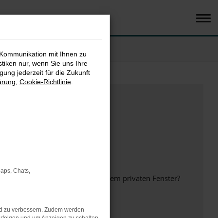
 Kommunikation mit Ihnen zu
stiken nur, wenn Sie uns Ihre
ung jederzeit für die Zukunft
ärung
,
Cookie-Richtlinie
.
Maps, Chats,
inem anderen Browser oder in einem privaten Fenster?
nd zu verbessern. Zudem werden