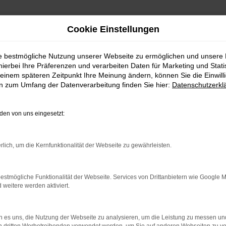
Cookie Einstellungen
ie bestmögliche Nutzung unserer Webseite zu ermöglichen und unsere
hierbei Ihre Präferenzen und verarbeiten Daten für Marketing und Stati
einem späteren Zeitpunkt Ihre Meinung ändern, können Sie die Einwillig
en zum Umfang der Datenverarbeitung finden Sie hier:
Datenschutzerkl
en von uns eingesetzt:
rlich, um die Kernfunktionalität der Webseite zu gewährleisten.
indung.
hine?
estmögliche Funktionalität der Webseite. Services von Drittanbietern wie Google 
aden bestimmter Seiten verhindern. Funktioniert die Seite in e
eitere werden aktiviert.
 zu beheben.
 es uns, die Nutzung der Webseite zu analysieren, um die Leistung zu messen u
bssystem auf dem neuesten Stand sind.