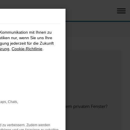
 Kommunikation mit Ihnen zu
stiken nur, wenn Sie uns Ihre
ung jederzeit für die Zukunft
ärung
,
Cookie-Richtlinie
.
Maps, Chats,
inem anderen Browser oder in einem privaten Fenster?
nd zu verbessern. Zudem werden