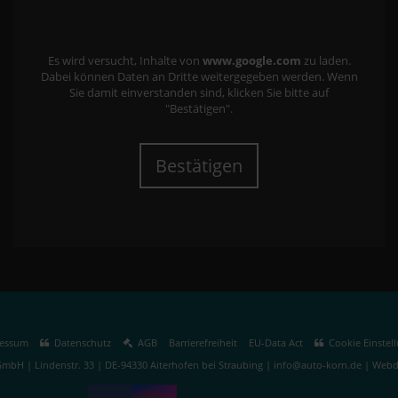
Es wird versucht, Inhalte von
www.google.com
zu laden.
Dabei können Daten an Dritte weitergegeben werden. Wenn
Sie damit einverstanden sind, klicken Sie bitte auf
"Bestätigen".
Bestätigen
essum
Datenschutz
AGB
Barrierefreiheit
EU-Data Act
Cookie Einstel
mbH | Lindenstr. 33 | DE-94330 Aiterhofen bei Straubing | info@auto-korn.de |
Webde