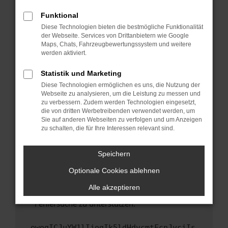
anderen Browser oder in einem privaten
Fenster?
Funktional
Starte dein Gerät neu.
Diese Technologien bieten die bestmögliche Funktionalität
der Webseite. Services von Drittanbietern wie Google
Das kann manchmal helfen, vorübergehende
Maps, Chats, Fahrzeugbewertungssystem und weitere
Probleme zu beheben.
werden aktiviert.
Stelle sicher, dass dein Browser und dein
Statistik und Marketing
Betriebssystem auf dem neuesten Stand
Diese Technologien ermöglichen es uns, die Nutzung der
sind.
Webseite zu analysieren, um die Leistung zu messen und
Veraltete Software birgt nicht nur ein
zu verbessern. Zudem werden Technologien eingesetzt,
Sicherheitsrisiko, sondern kann auch dazu
die von dritten Werbetreibenden verwendet werden, um
führen, dass bestimmte Funktionen nicht mehr
Sie auf anderen Webseiten zu verfolgen und um Anzeigen
zu schalten, die für Ihre Interessen relevant sind.
unterstützt werden.
Wende dich an den Webseitenbetreiber.
Speichern
Wenn du alle oben genannten Schritte versucht
hast, kontaktiere uns bitte. Wir werden
Optionale Cookies ablehnen
versuchen, das Problem zu beheben. Du kannst
Alle akzeptieren
uns diesen Text schicken, um uns bei der
Fehlersuche zu unterstützen:
ewogICJuYW1lIjogIk5ldHdvcmtFcnJvciIs