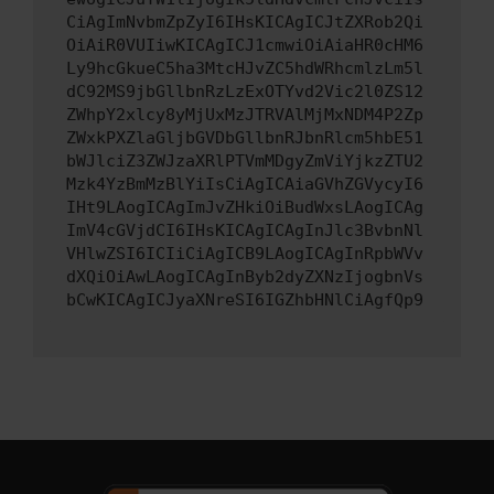
CiAgImNvbmZpZyI6IHsKICAgICJtZXRob2Qi
OiAiR0VUIiwKICAgICJ1cmwiOiAiaHR0cHM6
Ly9hcGkueC5ha3MtcHJvZC5hdWRhcmlzLm5l
dC92MS9jbGllbnRzLzExOTYvd2Vic2l0ZS12
ZWhpY2xlcy8yMjUxMzJTRVAlMjMxNDM4P2Zp
ZWxkPXZlaGljbGVDbGllbnRJbnRlcm5hbE51
bWJlciZ3ZWJzaXRlPTVmMDgyZmViYjkzZTU2
Mzk4YzBmMzBlYiIsCiAgICAiaGVhZGVycyI6
IHt9LAogICAgImJvZHkiOiBudWxsLAogICAg
ImV4cGVjdCI6IHsKICAgICAgInJlc3BvbnNl
VHlwZSI6ICIiCiAgICB9LAogICAgInRpbWVv
dXQiOiAwLAogICAgInByb2dyZXNzIjogbnVs
bCwKICAgICJyaXNreSI6IGZhbHNlCiAgfQp9