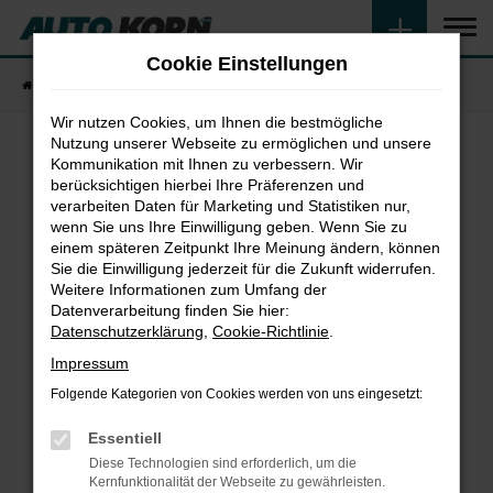
Zum
Hauptinhalt
Cookie Einstellungen
springen
Startseite
Fahrzeugangebote
Fahrzeugsuche
Wir nutzen Cookies, um Ihnen die bestmögliche
Nutzung unserer Webseite zu ermöglichen und unsere
Kommunikation mit Ihnen zu verbessern. Wir
Fehler: Network Error
berücksichtigen hierbei Ihre Präferenzen und
verarbeiten Daten für Marketing und Statistiken nur,
wenn Sie uns Ihre Einwilligung geben. Wenn Sie zu
Beim Laden ist ein Fehler aufgetreten.
einem späteren Zeitpunkt Ihre Meinung ändern, können
Hier sind ein paar Tipps, die dir helfen können:
Sie die Einwilligung jederzeit für die Zukunft widerrufen.
Weitere Informationen zum Umfang der
Überprüfe deine Firewall und deine
Datenverarbeitung finden Sie hier:
Internetverbindung.
Datenschutzerklärung
,
Cookie-Richtlinie
.
Laden andere Webseiten, zum Beispiel deine
Impressum
Suchmaschine?
Folgende Kategorien von Cookies werden von uns eingesetzt:
Prüfe deine Browsererweiterungen.
Manche Erweiterungen, wie Werbeblocker,
Essentiell
können das Laden bestimmter Seiten
Diese Technologien sind erforderlich, um die
verhindern. Funktioniert die Seite in einem
Kernfunktionalität der Webseite zu gewährleisten.