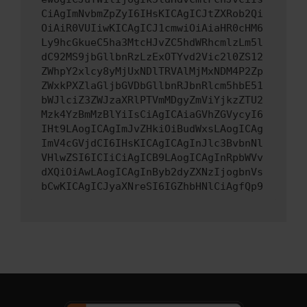
CiAgImNvbmZpZyI6IHsKICAgICJtZXRob2Qi
OiAiR0VUIiwKICAgICJ1cmwiOiAiaHR0cHM6
Ly9hcGkueC5ha3MtcHJvZC5hdWRhcmlzLm5l
dC92MS9jbGllbnRzLzExOTYvd2Vic2l0ZS12
ZWhpY2xlcy8yMjUxNDlTRVAlMjMxNDM4P2Zp
ZWxkPXZlaGljbGVDbGllbnRJbnRlcm5hbE51
bWJlciZ3ZWJzaXRlPTVmMDgyZmViYjkzZTU2
Mzk4YzBmMzBlYiIsCiAgICAiaGVhZGVycyI6
IHt9LAogICAgImJvZHkiOiBudWxsLAogICAg
ImV4cGVjdCI6IHsKICAgICAgInJlc3BvbnNl
VHlwZSI6ICIiCiAgICB9LAogICAgInRpbWVv
dXQiOiAwLAogICAgInByb2dyZXNzIjogbnVs
bCwKICAgICJyaXNreSI6IGZhbHNlCiAgfQp9