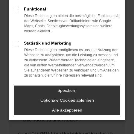
anderen Browser oder in einem privaten
Fenster?
Funktional
Starte dein Gerät neu.
Diese Technologien bieten die bestmögliche Funktionalität
der Webseite. Services von Drittanbietern wie Google
Das kann manchmal helfen, vorübergehende
Maps, Chats, Fahrzeugbewertungssystem und weitere
Probleme zu beheben.
werden aktiviert.
Stelle sicher, dass dein Browser und dein
Statistik und Marketing
Betriebssystem auf dem neuesten Stand
Diese Technologien ermöglichen es uns, die Nutzung der
sind.
Webseite zu analysieren, um die Leistung zu messen und
Veraltete Software birgt nicht nur ein
zu verbessern. Zudem werden Technologien eingesetzt,
Sicherheitsrisiko, sondern kann auch dazu
die von dritten Werbetreibenden verwendet werden, um
führen, dass bestimmte Funktionen nicht mehr
Sie auf anderen Webseiten zu verfolgen und um Anzeigen
zu schalten, die für Ihre Interessen relevant sind.
unterstützt werden.
Wende dich an den Webseitenbetreiber.
Speichern
Wenn du alle oben genannten Schritte versucht
hast, kontaktiere uns bitte. Wir werden
Optionale Cookies ablehnen
versuchen, das Problem zu beheben. Du kannst
Alle akzeptieren
uns diesen Text schicken, um uns bei der
Fehlersuche zu unterstützen:
ewogICJuYW1lIjogIk5ldHdvcmtFcnJvciIs