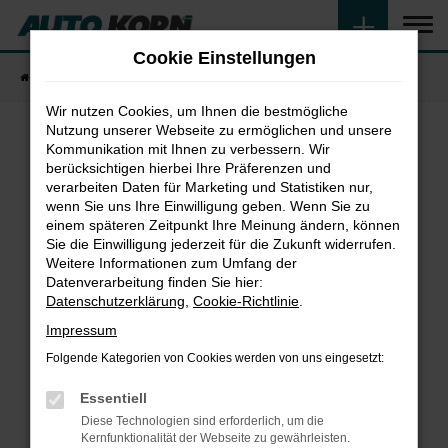
Zum
Hauptinhalt
Cookie Einstellungen
springen
Startseite
Fahrzeugangebote
Fahrzeugsuche
Wir nutzen Cookies, um Ihnen die bestmögliche
Nutzung unserer Webseite zu ermöglichen und unsere
Kommunikation mit Ihnen zu verbessern. Wir
Fehler: Network Error
berücksichtigen hierbei Ihre Präferenzen und
verarbeiten Daten für Marketing und Statistiken nur,
wenn Sie uns Ihre Einwilligung geben. Wenn Sie zu
Beim Laden ist ein Fehler aufgetreten.
einem späteren Zeitpunkt Ihre Meinung ändern, können
Hier sind ein paar Tipps, die dir helfen können:
Sie die Einwilligung jederzeit für die Zukunft widerrufen.
Weitere Informationen zum Umfang der
Überprüfe deine Firewall und deine
Datenverarbeitung finden Sie hier:
Internetverbindung.
Datenschutzerklärung
,
Cookie-Richtlinie
.
Laden andere Webseiten, zum Beispiel deine
Impressum
Suchmaschine?
Folgende Kategorien von Cookies werden von uns eingesetzt:
Prüfe deine Browsererweiterungen.
Manche Erweiterungen, wie Werbeblocker,
Essentiell
können das Laden bestimmter Seiten
Diese Technologien sind erforderlich, um die
verhindern. Funktioniert die Seite in einem
Kernfunktionalität der Webseite zu gewährleisten.