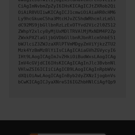
CiAgImNvbmZpZyI6IHsKICAgICJtZXRob2Qi
OiAiR0VUIiwKICAgICJ1cmwiOiAiaHR0cHM6
Ly9hcGkueC5ha3MtcHJvZC5hdWRhcmlzLm5l
dC92MS9jbGllbnRzLzExOTYvd2Vic2l0ZS12
ZWhpY2xlcy8yMjUxMDlTRVAlMjMxNDM4P2Zp
ZWxkPXZlaGljbGVDbGllbnRJbnRlcm5hbE51
bWJlciZ3ZWJzaXRlPTVmMDgyZmViYjkzZTU2
Mzk4YzBmMzBlYiIsCiAgICAiaGVhZGVycyI6
IHt9LAogICAgImJvZHkiOiBudWxsLAogICAg
ImV4cGVjdCI6IHsKICAgICAgInJlc3BvbnNl
VHlwZSI6ICIiCiAgICB9LAogICAgInRpbWVv
dXQiOiAwLAogICAgInByb2dyZXNzIjogbnVs
bCwKICAgICJyaXNreSI6IGZhbHNlCiAgfQp9