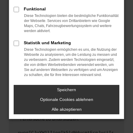
anderen Browser oder in einem privaten
Fenster?
Funktional
Starte dein Gerät neu.
Diese Technologien bieten die bestmögliche Funktionalität
der Webseite. Services von Drittanbietern wie Google
Das kann manchmal helfen, vorübergehende
Maps, Chats, Fahrzeugbewertungssystem und weitere
Probleme zu beheben.
werden aktiviert.
Stelle sicher, dass dein Browser und dein
Statistik und Marketing
Betriebssystem auf dem neuesten Stand
Diese Technologien ermöglichen es uns, die Nutzung der
sind.
Webseite zu analysieren, um die Leistung zu messen und
Veraltete Software birgt nicht nur ein
zu verbessern. Zudem werden Technologien eingesetzt,
Sicherheitsrisiko, sondern kann auch dazu
die von dritten Werbetreibenden verwendet werden, um
führen, dass bestimmte Funktionen nicht mehr
Sie auf anderen Webseiten zu verfolgen und um Anzeigen
zu schalten, die für Ihre Interessen relevant sind.
unterstützt werden.
Wende dich an den Webseitenbetreiber.
Speichern
Wenn du alle oben genannten Schritte versucht
hast, kontaktiere uns bitte. Wir werden
Optionale Cookies ablehnen
versuchen, das Problem zu beheben. Du kannst
Alle akzeptieren
uns diesen Text schicken, um uns bei der
Fehlersuche zu unterstützen:
ewogICJuYW1lIjogIk5ldHdvcmtFcnJvciIs