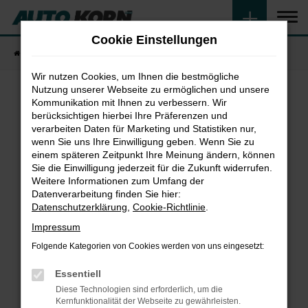
Zum
Hauptinhalt
Cookie Einstellungen
springen
Startseite
Fahrzeugangebote
Fahrzeugsuche
Wir nutzen Cookies, um Ihnen die bestmögliche
Nutzung unserer Webseite zu ermöglichen und unsere
Kommunikation mit Ihnen zu verbessern. Wir
Fehler: Network Error
berücksichtigen hierbei Ihre Präferenzen und
verarbeiten Daten für Marketing und Statistiken nur,
wenn Sie uns Ihre Einwilligung geben. Wenn Sie zu
Beim Laden ist ein Fehler aufgetreten.
einem späteren Zeitpunkt Ihre Meinung ändern, können
Hier sind ein paar Tipps, die dir helfen können:
Sie die Einwilligung jederzeit für die Zukunft widerrufen.
Weitere Informationen zum Umfang der
Überprüfe deine Firewall und deine
Datenverarbeitung finden Sie hier:
Internetverbindung.
Datenschutzerklärung
,
Cookie-Richtlinie
.
Laden andere Webseiten, zum Beispiel deine
Impressum
Suchmaschine?
Folgende Kategorien von Cookies werden von uns eingesetzt:
Prüfe deine Browsererweiterungen.
Manche Erweiterungen, wie Werbeblocker,
Essentiell
können das Laden bestimmter Seiten
Diese Technologien sind erforderlich, um die
verhindern. Funktioniert die Seite in einem
Kernfunktionalität der Webseite zu gewährleisten.