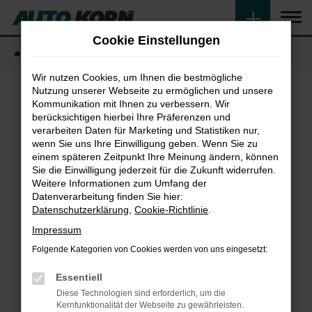
Zum
Hauptinhalt
Cookie Einstellungen
springen
Startseite
Fahrzeugangebote
Fahrzeugsuche
Wir nutzen Cookies, um Ihnen die bestmögliche
Nutzung unserer Webseite zu ermöglichen und unsere
Kommunikation mit Ihnen zu verbessern. Wir
Fehler: Network Error
berücksichtigen hierbei Ihre Präferenzen und
verarbeiten Daten für Marketing und Statistiken nur,
wenn Sie uns Ihre Einwilligung geben. Wenn Sie zu
Beim Laden ist ein Fehler aufgetreten.
einem späteren Zeitpunkt Ihre Meinung ändern, können
Hier sind ein paar Tipps, die dir helfen können:
Sie die Einwilligung jederzeit für die Zukunft widerrufen.
Weitere Informationen zum Umfang der
Überprüfe deine Firewall und deine
Datenverarbeitung finden Sie hier:
Internetverbindung.
Datenschutzerklärung
,
Cookie-Richtlinie
.
Laden andere Webseiten, zum Beispiel deine
Impressum
Suchmaschine?
Folgende Kategorien von Cookies werden von uns eingesetzt:
Prüfe deine Browsererweiterungen.
Manche Erweiterungen, wie Werbeblocker,
Essentiell
können das Laden bestimmter Seiten
Diese Technologien sind erforderlich, um die
verhindern. Funktioniert die Seite in einem
Kernfunktionalität der Webseite zu gewährleisten.