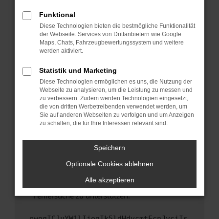
anderen Browser oder in einem privaten
Fenster?
Funktional
Starte dein Gerät neu.
Diese Technologien bieten die bestmögliche Funktionalität
der Webseite. Services von Drittanbietern wie Google
Das kann manchmal helfen, vorübergehende
Maps, Chats, Fahrzeugbewertungssystem und weitere
Probleme zu beheben.
werden aktiviert.
Stelle sicher, dass dein Browser und dein
Statistik und Marketing
Betriebssystem auf dem neuesten Stand
Diese Technologien ermöglichen es uns, die Nutzung der
sind.
Webseite zu analysieren, um die Leistung zu messen und
Veraltete Software birgt nicht nur ein
zu verbessern. Zudem werden Technologien eingesetzt,
Sicherheitsrisiko, sondern kann auch dazu
die von dritten Werbetreibenden verwendet werden, um
führen, dass bestimmte Funktionen nicht mehr
Sie auf anderen Webseiten zu verfolgen und um Anzeigen
zu schalten, die für Ihre Interessen relevant sind.
unterstützt werden.
Wende dich an den Webseitenbetreiber.
Speichern
Wenn du alle oben genannten Schritte versucht
hast, kontaktiere uns bitte. Wir werden
Optionale Cookies ablehnen
versuchen, das Problem zu beheben. Du kannst
Alle akzeptieren
uns diesen Text schicken, um uns bei der
Fehlersuche zu unterstützen:
ewogICJuYW1lIjogIk5ldHdvcmtFcnJvciIs