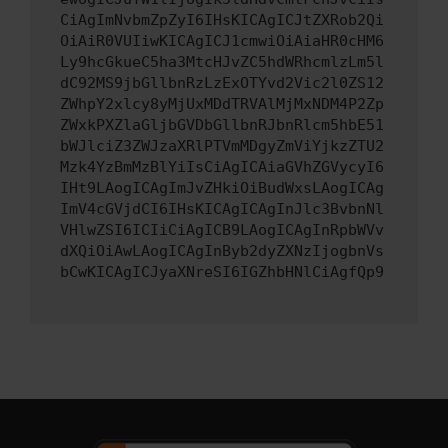
CiAgImNvbmZpZyI6IHsKICAgICJtZXRob2Qi
OiAiR0VUIiwKICAgICJ1cmwiOiAiaHR0cHM6
Ly9hcGkueC5ha3MtcHJvZC5hdWRhcmlzLm5l
dC92MS9jbGllbnRzLzExOTYvd2Vic2l0ZS12
ZWhpY2xlcy8yMjUxMDdTRVAlMjMxNDM4P2Zp
ZWxkPXZlaGljbGVDbGllbnRJbnRlcm5hbE51
bWJlciZ3ZWJzaXRlPTVmMDgyZmViYjkzZTU2
Mzk4YzBmMzBlYiIsCiAgICAiaGVhZGVycyI6
IHt9LAogICAgImJvZHkiOiBudWxsLAogICAg
ImV4cGVjdCI6IHsKICAgICAgInJlc3BvbnNl
VHlwZSI6ICIiCiAgICB9LAogICAgInRpbWVv
dXQiOiAwLAogICAgInByb2dyZXNzIjogbnVs
bCwKICAgICJyaXNreSI6IGZhbHNlCiAgfQp9