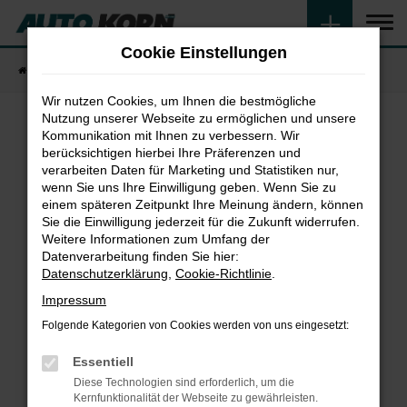
Zum
Hauptinhalt
Cookie Einstellungen
springen
Startseite
Fahrzeugangebote
Fahrzeugsuche
Wir nutzen Cookies, um Ihnen die bestmögliche
Nutzung unserer Webseite zu ermöglichen und unsere
Kommunikation mit Ihnen zu verbessern. Wir
Fehler: Network Error
berücksichtigen hierbei Ihre Präferenzen und
verarbeiten Daten für Marketing und Statistiken nur,
wenn Sie uns Ihre Einwilligung geben. Wenn Sie zu
Beim Laden ist ein Fehler aufgetreten.
einem späteren Zeitpunkt Ihre Meinung ändern, können
Hier sind ein paar Tipps, die dir helfen können:
Sie die Einwilligung jederzeit für die Zukunft widerrufen.
Weitere Informationen zum Umfang der
Überprüfe deine Firewall und deine
Datenverarbeitung finden Sie hier:
Internetverbindung.
Datenschutzerklärung
,
Cookie-Richtlinie
.
Laden andere Webseiten, zum Beispiel deine
Impressum
Suchmaschine?
Folgende Kategorien von Cookies werden von uns eingesetzt:
Prüfe deine Browsererweiterungen.
Manche Erweiterungen, wie Werbeblocker,
Essentiell
können das Laden bestimmter Seiten
Diese Technologien sind erforderlich, um die
verhindern. Funktioniert die Seite in einem
Kernfunktionalität der Webseite zu gewährleisten.