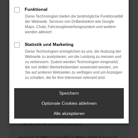
anderen Browser oder in einem privaten
Fenster?
Funktional
Starte dein Gerät neu.
Diese Technologien bieten die bestmögliche Funktionalität
der Webseite. Services von Drittanbietern wie Google
Das kann manchmal helfen, vorübergehende
Maps, Chats, Fahrzeugbewertungssystem und weitere
Probleme zu beheben.
werden aktiviert.
Stelle sicher, dass dein Browser und dein
Statistik und Marketing
Betriebssystem auf dem neuesten Stand
Diese Technologien ermöglichen es uns, die Nutzung der
sind.
Webseite zu analysieren, um die Leistung zu messen und
Veraltete Software birgt nicht nur ein
zu verbessern. Zudem werden Technologien eingesetzt,
Sicherheitsrisiko, sondern kann auch dazu
die von dritten Werbetreibenden verwendet werden, um
führen, dass bestimmte Funktionen nicht mehr
Sie auf anderen Webseiten zu verfolgen und um Anzeigen
zu schalten, die für Ihre Interessen relevant sind.
unterstützt werden.
Wende dich an den Webseitenbetreiber.
Speichern
Wenn du alle oben genannten Schritte versucht
hast, kontaktiere uns bitte. Wir werden
Optionale Cookies ablehnen
versuchen, das Problem zu beheben. Du kannst
Alle akzeptieren
uns diesen Text schicken, um uns bei der
Fehlersuche zu unterstützen:
ewogICJuYW1lIjogIk5ldHdvcmtFcnJvciIs