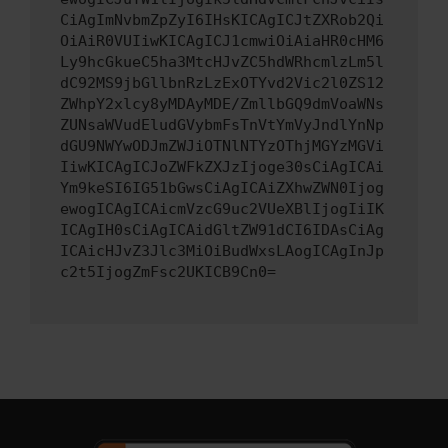
CiAgImNvbmZpZyI6IHsKICAgICJtZXRob2Qi
OiAiR0VUIiwKICAgICJ1cmwiOiAiaHR0cHM6
Ly9hcGkueC5ha3MtcHJvZC5hdWRhcmlzLm5l
dC92MS9jbGllbnRzLzExOTYvd2Vic2l0ZS12
ZWhpY2xlcy8yMDAyMDE/ZmllbGQ9dmVoaWNs
ZUNsaWVudEludGVybmFsTnVtYmVyJndlYnNp
dGU9NWYwODJmZWJiOTNlNTYzOThjMGYzMGVi
IiwKICAgICJoZWFkZXJzIjoge30sCiAgICAi
Ym9keSI6IG51bGwsCiAgICAiZXhwZWN0Ijog
ewogICAgICAicmVzcG9uc2VUeXBlIjogIiIK
ICAgIH0sCiAgICAidGltZW91dCI6IDAsCiAg
ICAicHJvZ3Jlc3MiOiBudWxsLAogICAgInJp
c2t5IjogZmFsc2UKICB9Cn0=