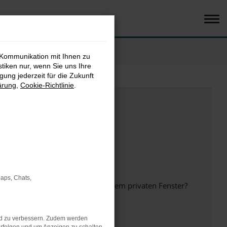
 Kommunikation mit Ihnen zu
stiken nur, wenn Sie uns Ihre
ung jederzeit für die Zukunft
ärung
,
Cookie-Richtlinie
.
Maps, Chats,
inem anderen Browser oder in einem privaten Fenster?
nd zu verbessern. Zudem werden