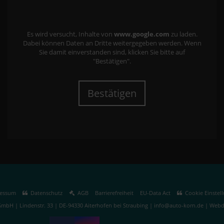
Es wird versucht, Inhalte von
www.google.com
zu laden.
Dabei können Daten an Dritte weitergegeben werden. Wenn
Sie damit einverstanden sind, klicken Sie bitte auf
"Bestätigen".
Bestätigen
essum
Datenschutz
AGB
Barrierefreiheit
EU-Data Act
Cookie Einstel
mbH | Lindenstr. 33 | DE-94330 Aiterhofen bei Straubing | info@auto-korn.de |
Webde