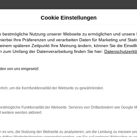
Cookie Einstellungen
ie bestmögliche Nutzung unserer Webseite zu ermöglichen und unsere
hierbei Ihre Präferenzen und verarbeiten Daten für Marketing und Stati
einem späteren Zeitpunkt Ihre Meinung ändern, können Sie die Einwillig
en zum Umfang der Datenverarbeitung finden Sie hier:
Datenschutzerkl
en von uns eingesetzt:
rlich, um die Kernfunktionalität der Webseite zu gewährleisten.
indung.
hine?
estmögliche Funktionalität der Webseite. Services von Drittanbietern wie Google 
aden bestimmter Seiten verhindern. Funktioniert die Seite in e
eitere werden aktiviert.
 zu beheben.
 es uns, die Nutzung der Webseite zu analysieren, um die Leistung zu messen u
bssystem auf dem neuesten Stand sind.