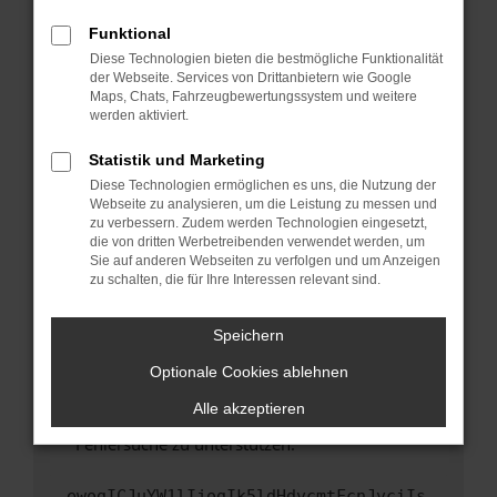
anderen Browser oder in einem privaten
Fenster?
Funktional
Starte dein Gerät neu.
Diese Technologien bieten die bestmögliche Funktionalität
der Webseite. Services von Drittanbietern wie Google
Das kann manchmal helfen, vorübergehende
Maps, Chats, Fahrzeugbewertungssystem und weitere
Probleme zu beheben.
werden aktiviert.
Stelle sicher, dass dein Browser und dein
Statistik und Marketing
Betriebssystem auf dem neuesten Stand
Diese Technologien ermöglichen es uns, die Nutzung der
sind.
Webseite zu analysieren, um die Leistung zu messen und
Veraltete Software birgt nicht nur ein
zu verbessern. Zudem werden Technologien eingesetzt,
Sicherheitsrisiko, sondern kann auch dazu
die von dritten Werbetreibenden verwendet werden, um
führen, dass bestimmte Funktionen nicht mehr
Sie auf anderen Webseiten zu verfolgen und um Anzeigen
zu schalten, die für Ihre Interessen relevant sind.
unterstützt werden.
Wende dich an den Webseitenbetreiber.
Speichern
Wenn du alle oben genannten Schritte versucht
hast, kontaktiere uns bitte. Wir werden
Optionale Cookies ablehnen
versuchen, das Problem zu beheben. Du kannst
Alle akzeptieren
uns diesen Text schicken, um uns bei der
Fehlersuche zu unterstützen:
ewogICJuYW1lIjogIk5ldHdvcmtFcnJvciIs