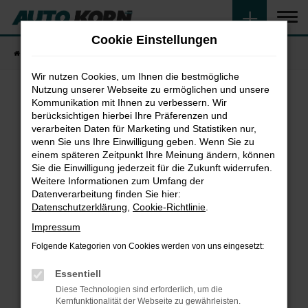
Zum
Hauptinhalt
Cookie Einstellungen
springen
Startseite
Fahrzeugangebote
Fahrzeugsuche
Wir nutzen Cookies, um Ihnen die bestmögliche
Nutzung unserer Webseite zu ermöglichen und unsere
Kommunikation mit Ihnen zu verbessern. Wir
Fehler: Network Error
berücksichtigen hierbei Ihre Präferenzen und
verarbeiten Daten für Marketing und Statistiken nur,
wenn Sie uns Ihre Einwilligung geben. Wenn Sie zu
Beim Laden ist ein Fehler aufgetreten.
einem späteren Zeitpunkt Ihre Meinung ändern, können
Hier sind ein paar Tipps, die dir helfen können:
Sie die Einwilligung jederzeit für die Zukunft widerrufen.
Weitere Informationen zum Umfang der
Überprüfe deine Firewall und deine
Datenverarbeitung finden Sie hier:
Internetverbindung.
Datenschutzerklärung
,
Cookie-Richtlinie
.
Laden andere Webseiten, zum Beispiel deine
Impressum
Suchmaschine?
Folgende Kategorien von Cookies werden von uns eingesetzt:
Prüfe deine Browsererweiterungen.
Manche Erweiterungen, wie Werbeblocker,
Essentiell
können das Laden bestimmter Seiten
Diese Technologien sind erforderlich, um die
verhindern. Funktioniert die Seite in einem
Kernfunktionalität der Webseite zu gewährleisten.