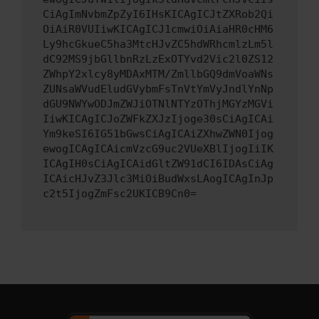
CiAgImNvbmZpZyI6IHsKICAgICJtZXRob2Qi
OiAiR0VUIiwKICAgICJ1cmwiOiAiaHR0cHM6
Ly9hcGkueC5ha3MtcHJvZC5hdWRhcmlzLm5l
dC92MS9jbGllbnRzLzExOTYvd2Vic2l0ZS12
ZWhpY2xlcy8yMDAxMTM/ZmllbGQ9dmVoaWNs
ZUNsaWVudEludGVybmFsTnVtYmVyJndlYnNp
dGU9NWYwODJmZWJiOTNlNTYzOThjMGYzMGVi
IiwKICAgICJoZWFkZXJzIjoge30sCiAgICAi
Ym9keSI6IG51bGwsCiAgICAiZXhwZWN0Ijog
ewogICAgICAicmVzcG9uc2VUeXBlIjogIiIK
ICAgIH0sCiAgICAidGltZW91dCI6IDAsCiAg
ICAicHJvZ3Jlc3MiOiBudWxsLAogICAgInJp
c2t5IjogZmFsc2UKICB9Cn0=