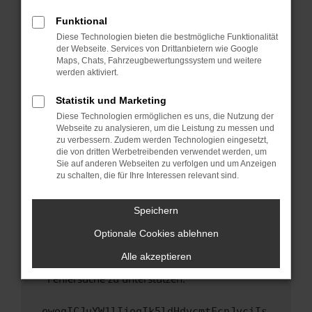
anderen Browser oder in einem privaten
Fenster?
Funktional
Starte dein Gerät neu.
Diese Technologien bieten die bestmögliche Funktionalität
der Webseite. Services von Drittanbietern wie Google
Das kann manchmal helfen, vorübergehende
Maps, Chats, Fahrzeugbewertungssystem und weitere
Probleme zu beheben.
werden aktiviert.
Stelle sicher, dass dein Browser und dein
Statistik und Marketing
Betriebssystem auf dem neuesten Stand
Diese Technologien ermöglichen es uns, die Nutzung der
sind.
Webseite zu analysieren, um die Leistung zu messen und
Veraltete Software birgt nicht nur ein
zu verbessern. Zudem werden Technologien eingesetzt,
Sicherheitsrisiko, sondern kann auch dazu
die von dritten Werbetreibenden verwendet werden, um
führen, dass bestimmte Funktionen nicht mehr
Sie auf anderen Webseiten zu verfolgen und um Anzeigen
zu schalten, die für Ihre Interessen relevant sind.
unterstützt werden.
Wende dich an den Webseitenbetreiber.
Speichern
Wenn du alle oben genannten Schritte versucht
hast, kontaktiere uns bitte. Wir werden
Optionale Cookies ablehnen
versuchen, das Problem zu beheben. Du kannst
Alle akzeptieren
uns diesen Text schicken, um uns bei der
Fehlersuche zu unterstützen:
ewogICJuYW1lIjogIk5ldHdvcmtFcnJvciIs