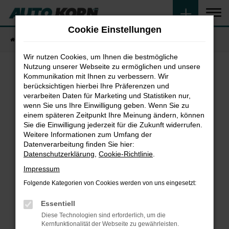
Zum
Hauptinhalt
Cookie Einstellungen
springen
Startseite
Fahrzeugangebote
Fahrzeugsuche
Wir nutzen Cookies, um Ihnen die bestmögliche
Nutzung unserer Webseite zu ermöglichen und unsere
Kommunikation mit Ihnen zu verbessern. Wir
Fehler: Network Error
berücksichtigen hierbei Ihre Präferenzen und
verarbeiten Daten für Marketing und Statistiken nur,
wenn Sie uns Ihre Einwilligung geben. Wenn Sie zu
Beim Laden ist ein Fehler aufgetreten.
einem späteren Zeitpunkt Ihre Meinung ändern, können
Hier sind ein paar Tipps, die dir helfen können:
Sie die Einwilligung jederzeit für die Zukunft widerrufen.
Weitere Informationen zum Umfang der
Überprüfe deine Firewall und deine
Datenverarbeitung finden Sie hier:
Internetverbindung.
Datenschutzerklärung
,
Cookie-Richtlinie
.
Laden andere Webseiten, zum Beispiel deine
Impressum
Suchmaschine?
Folgende Kategorien von Cookies werden von uns eingesetzt:
Prüfe deine Browsererweiterungen.
Manche Erweiterungen, wie Werbeblocker,
Essentiell
können das Laden bestimmter Seiten
Diese Technologien sind erforderlich, um die
verhindern. Funktioniert die Seite in einem
Kernfunktionalität der Webseite zu gewährleisten.