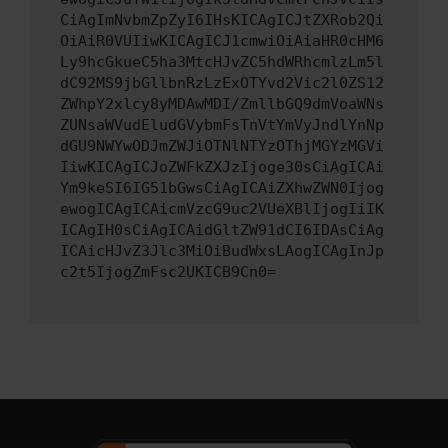
CiAgImNvbmZpZyI6IHsKICAgICJtZXRob2Qi
OiAiR0VUIiwKICAgICJ1cmwiOiAiaHR0cHM6
Ly9hcGkueC5ha3MtcHJvZC5hdWRhcmlzLm5l
dC92MS9jbGllbnRzLzExOTYvd2Vic2l0ZS12
ZWhpY2xlcy8yMDAwMDI/ZmllbGQ9dmVoaWNs
ZUNsaWVudEludGVybmFsTnVtYmVyJndlYnNp
dGU9NWYwODJmZWJiOTNlNTYzOThjMGYzMGVi
IiwKICAgICJoZWFkZXJzIjoge30sCiAgICAi
Ym9keSI6IG51bGwsCiAgICAiZXhwZWN0Ijog
ewogICAgICAicmVzcG9uc2VUeXBlIjogIiIK
ICAgIH0sCiAgICAidGltZW91dCI6IDAsCiAg
ICAicHJvZ3Jlc3MiOiBudWxsLAogICAgInJp
c2t5IjogZmFsc2UKICB9Cn0=